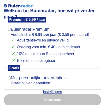
Welkom bij Buienradar, hoe wil je verder
gaan?
Premium € 6,99 / jaar
Mogen we je locatie gebruiken voor het
Zonsopkomst Krimpenerwaard
weer?
Buienradar Premium
Voor slechts
€ 6,99 per jaar
(€ 0,58 per maand)
Advertentievrij en privacy veilig
Ontvang voor min. € 40,- aan cadeaus
Indien je hier nog geen akkoord op hebt gegeven,
verschijnt er zo een pop-up uit je browser waarin
10% donatie aan Staatsbosbeheer
deze toestemming gevraagd wordt.
Elk moment opzegbaar
Gratis
Is goed, toon de popup
Met persoonlijke advertenties
Gratis blijven gebruiken
Instellingen
Nu niet, misschien later
Doorgaan
Gebruik je Safari en wil je niet elke dag deze pop-up zien?