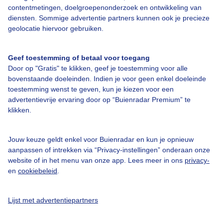
contentmetingen, doelgroepenonderzoek en ontwikkeling van
diensten. Sommige advertentie partners kunnen ook je precieze
geolocatie hiervoor gebruiken.
Over Buienradar
Geef toestemming of betaal voor toegang
Door op "Gratis" te klikken, geef je toestemming voor alle
Bedrijfsgegevens
bovenstaande doeleinden. Indien je voor geen enkel doeleinde
toestemming wenst te geven, kun je kiezen voor een
Veelgestelde vragen
advertentievrije ervaring door op “Buienradar Premium” te
Contact
klikken.
Toegankelijkheid
Jouw keuze geldt enkel voor Buienradar en kun je opnieuw
Gebruikersvoorwaarden
aanpassen of intrekken via “Privacy-instellingen” onderaan onze
website of in het menu van onze app. Lees meer in ons
privacy-
Adverteren
en
cookiebeleid
.
Buienradar Team
Privacy beleid
Lijst met advertentiepartners
Cookie beleid