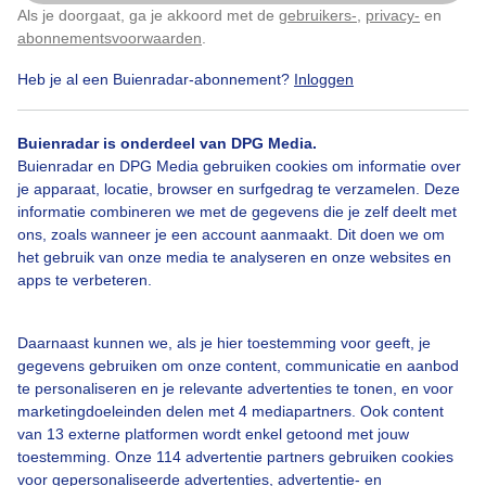
Vanmorgen de zonsopkomst bij 7 graden tussen
Als je doorgaat, ga je akkoord met de
gebruikers-
,
privacy-
en
Klik
hier
om dit aan te passen
Krimpen aan den IJssel en Krimpen aan de Lek in.
abonnementsvoorwaarden
.
Heb je al een Buienradar-abonnement?
Inloggen
Door: Andrew Roos
Gemaakt: 03-10-2024, 170x bekeken
Buienradar is onderdeel van DPG Media.
Buienradar en DPG Media gebruiken cookies om informatie over
Herfst
Zonsopkomst
Dieren
je apparaat, locatie, browser en surfgedrag te verzamelen. Deze
informatie combineren we met de gegevens die je zelf deelt met
ons, zoals wanneer je een account aanmaakt. Dit doen we om
het gebruik van onze media te analyseren en onze websites en
Bekijk slideshow
apps te verbeteren.
Daarnaast kunnen we, als je hier toestemming voor geeft, je
gegevens gebruiken om onze content, communicatie en aanbod
te personaliseren en je relevante advertenties te tonen, en voor
marketingdoeleinden delen met 4 mediapartners. Ook content
Een moment geduld aub...
van 13 externe platformen wordt enkel getoond met jouw
toestemming. Onze 114 advertentie partners gebruiken cookies
voor gepersonaliseerde advertenties, advertentie- en