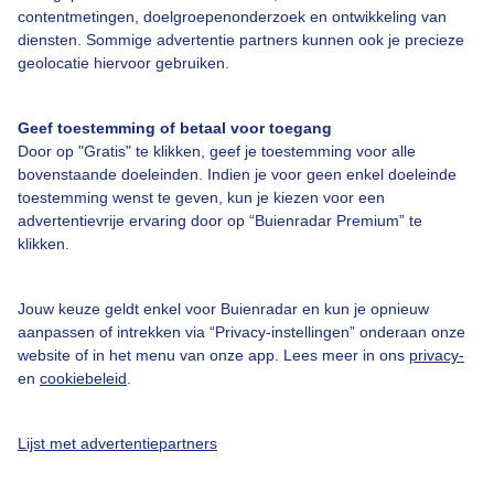
contentmetingen, doelgroepenonderzoek en ontwikkeling van
diensten. Sommige advertentie partners kunnen ook je precieze
Bedrijfsgegevens
geolocatie hiervoor gebruiken.
Veelgestelde vragen
Geef toestemming of betaal voor toegang
Contact
Door op "Gratis" te klikken, geef je toestemming voor alle
Toegankelijkheid
bovenstaande doeleinden. Indien je voor geen enkel doeleinde
toestemming wenst te geven, kun je kiezen voor een
Gebruikersvoorwaarden
advertentievrije ervaring door op “Buienradar Premium” te
klikken.
Adverteren
Buienradar Team
Jouw keuze geldt enkel voor Buienradar en kun je opnieuw
Privacy beleid
aanpassen of intrekken via “Privacy-instellingen” onderaan onze
website of in het menu van onze app. Lees meer in ons
privacy-
Cookie beleid
en
cookiebeleid
.
Privacy instellingen
Gratis weerdata
Lijst met advertentiepartners
@BuienradarNL