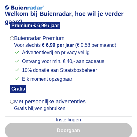
Welkom bij Buienradar, hoe wil je verder
gaan?
Premium € 6,99 / jaar
Mogen we je locatie gebruiken voor het
Smeren, Smeren, Smeren
weer?
Buienradar Premium
Voor slechts
€ 6,99 per jaar
(€ 0,58 per maand)
Advertentievrij en privacy veilig
Ontvang voor min. € 40,- aan cadeaus
Indien je hier nog geen akkoord op hebt gegeven,
verschijnt er zo een pop-up uit je browser waarin
10% donatie aan Staatsbosbeheer
deze toestemming gevraagd wordt.
Elk moment opzegbaar
Gratis
Is goed, toon de popup
Met persoonlijke advertenties
Gratis blijven gebruiken
Hoge zonkracht geregeld blijven smeren.
Instellingen
Nu niet, misschien later
Door: ria brasser
Gemaakt: 12-08-2024, 107x bekeken
Doorgaan
Gebruik je Safari en wil je niet elke dag deze pop-up zien?