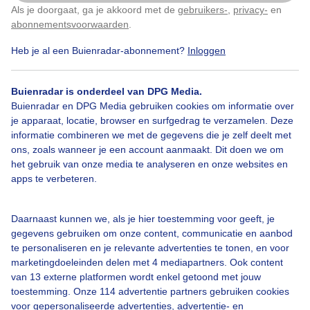
Als je doorgaat, ga je akkoord met de
gebruikers-
,
privacy-
en
Klik
hier
om dit aan te passen
abonnementsvoorwaarden
.
Heb je al een Buienradar-abonnement?
Inloggen
Tropischwarmedag
Smeren
Hogezonkracht
Buienradar is onderdeel van DPG Media.
Buienradar en DPG Media gebruiken cookies om informatie over
Bekijk slideshow
je apparaat, locatie, browser en surfgedrag te verzamelen. Deze
informatie combineren we met de gegevens die je zelf deelt met
ons, zoals wanneer je een account aanmaakt. Dit doen we om
het gebruik van onze media te analyseren en onze websites en
apps te verbeteren.
Een moment geduld aub...
Daarnaast kunnen we, als je hier toestemming voor geeft, je
gegevens gebruiken om onze content, communicatie en aanbod
te personaliseren en je relevante advertenties te tonen, en voor
marketingdoeleinden delen met 4 mediapartners. Ook content
van 13 externe platformen wordt enkel getoond met jouw
toestemming. Onze 114 advertentie partners gebruiken cookies
voor gepersonaliseerde advertenties, advertentie- en
Over Buienradar