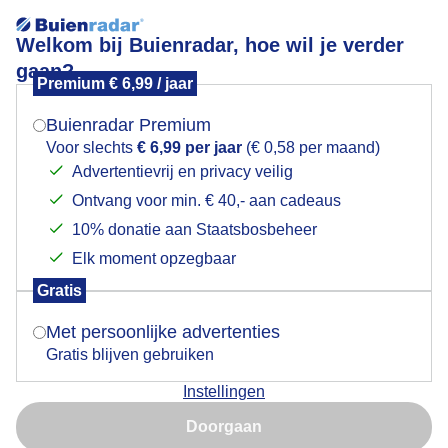
Welkom bij Buienradar, hoe wil je verder
gaan?
Premium € 6,99 / jaar
Mogen we je locatie gebruiken voor het
Lees meer.
weer?
Buienradar Premium
Kleuren om de zon
Voor slechts
€ 6,99 per jaar
(€ 0,58 per maand)
Advertentievrij en privacy veilig
Ontvang voor min. € 40,- aan cadeaus
Indien je hier nog geen akkoord op hebt gegeven,
verschijnt er zo een pop-up uit je browser waarin
10% donatie aan Staatsbosbeheer
deze toestemming gevraagd wordt.
Elk moment opzegbaar
Gratis
Is goed, toon de popup
Met persoonlijke advertenties
Gratis blijven gebruiken
Instellingen
Nu niet, misschien later
Ik zag vanmiddag daadwerkelijk deze kleuren om de
Doorgaan
zon.
Gebruik je Safari en wil je niet elke dag deze pop-up zien?