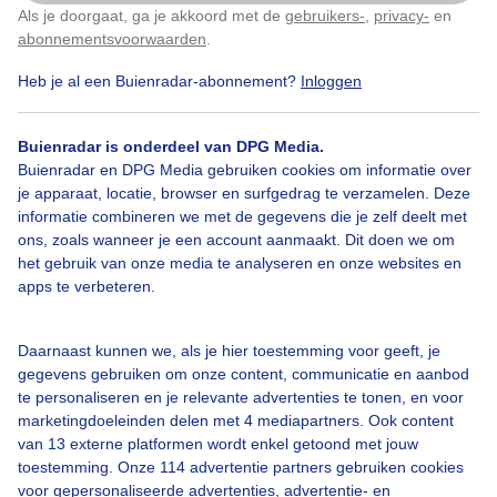
Als je doorgaat, ga je akkoord met de
gebruikers-
,
privacy-
en
Klik
hier
om dit aan te passen
abonnementsvoorwaarden
.
Door: M de Reus
Gemaakt: 10-08-2024, 128x bekeken
Heb je al een Buienradar-abonnement?
Inloggen
Buienradar is onderdeel van DPG Media.
Irisatie
Corona
Zon
Buienradar en DPG Media gebruiken cookies om informatie over
je apparaat, locatie, browser en surfgedrag te verzamelen. Deze
informatie combineren we met de gegevens die je zelf deelt met
ons, zoals wanneer je een account aanmaakt. Dit doen we om
Bekijk slideshow
het gebruik van onze media te analyseren en onze websites en
apps te verbeteren.
Daarnaast kunnen we, als je hier toestemming voor geeft, je
gegevens gebruiken om onze content, communicatie en aanbod
Een moment geduld aub...
te personaliseren en je relevante advertenties te tonen, en voor
marketingdoeleinden delen met 4 mediapartners. Ook content
van 13 externe platformen wordt enkel getoond met jouw
toestemming. Onze 114 advertentie partners gebruiken cookies
voor gepersonaliseerde advertenties, advertentie- en