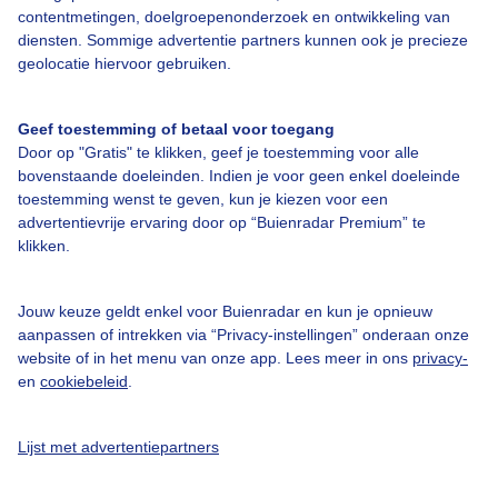
contentmetingen, doelgroepenonderzoek en ontwikkeling van
diensten. Sommige advertentie partners kunnen ook je precieze
geolocatie hiervoor gebruiken.
Over Buienradar
Geef toestemming of betaal voor toegang
Bedrijfsgegevens
Door op "Gratis" te klikken, geef je toestemming voor alle
Veelgestelde vragen
bovenstaande doeleinden. Indien je voor geen enkel doeleinde
toestemming wenst te geven, kun je kiezen voor een
Contact
advertentievrije ervaring door op “Buienradar Premium” te
Toegankelijkheid
klikken.
Gebruikersvoorwaarden
Jouw keuze geldt enkel voor Buienradar en kun je opnieuw
Adverteren
aanpassen of intrekken via “Privacy-instellingen” onderaan onze
website of in het menu van onze app. Lees meer in ons
privacy-
Buienradar Team
en
cookiebeleid
.
Privacy beleid
Cookie beleid
Lijst met advertentiepartners
Privacy instellingen