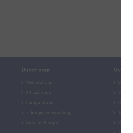
B
Direct naar
Over B
Weerstations
Bedrij
24 uurs radar
Veelge
Europa radar
Contac
7-daagse verwachting
Toegank
Satelliet Europa
Gebrui
Advert