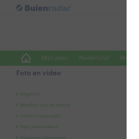
Mijn weer
Nederland
Wereld
Foto en video
Z
Uitgelicht
Weerfoto van de maand
Laatst toegevoegd
Best gewaardeerd
Populaire categorieën