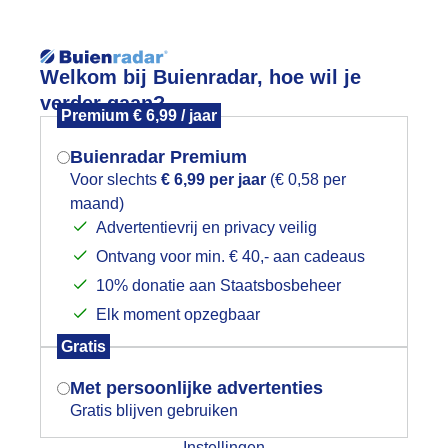
Reisinforma
Welkom bij Buienradar, hoe wil je
verder gaan?
Premium € 6,99 / jaar
Buienradar Premium
Voor slechts
€ 6,99 per jaar
(€ 0,58 per
wijd
Foto en video
Weerzine
maand)
Mogen we je locatie gebruiken voor
Advertentievrij en privacy veilig
het weer?
Zoeken in 
Ontvang voor min. € 40,- aan cadeaus
10% donatie aan Staatsbosbeheer
on
Elk moment opzegbaar
Indien je hier nog geen akkoord op hebt
Gratis
gegeven, verschijnt er zo een pop-up uit
je browser waarin deze toestemming
Met persoonlijke advertenties
gevraagd wordt.
Gratis blijven gebruiken
Instellingen