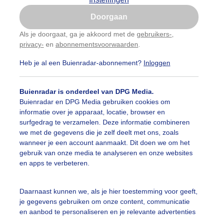
Is goed, toon de popup
Doorgaan
Nu niet, misschien later
Als je doorgaat, ga je akkoord met de
gebruikers-
,
privacy-
en
abonnementsvoorwaarden
.
Gebruik je Safari en wil je niet elke dag deze pop-up
zien?
Heb je al een Buienradar-abonnement?
Inloggen
Klik
hier
om dit aan te passen
Buienradar is onderdeel van DPG Media.
Buienradar en DPG Media gebruiken cookies om
informatie over je apparaat, locatie, browser en
surfgedrag te verzamelen. Deze informatie combineren
we met de gegevens die je zelf deelt met ons, zoals
n
wanneer je een account aanmaakt. Dit doen we om het
gebruik van onze media te analyseren en onze websites
r: Anne-Marie van Iersel
Gemaakt: 01-07-2024, 40x bekeken
en apps te verbeteren.
lematis
Zon
Daarnaast kunnen we, als je hier toestemming voor geeft,
je gegevens gebruiken om onze content, communicatie
en aanbod te personaliseren en je relevante advertenties