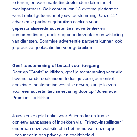
ekijk slideshow
te tonen, en voor marketingdoeleinden delen met 4
mediapartners. Ook content van 13 externe platformen
wordt enkel getoond met jouw toestemming. Onze 114
advertentie partners gebruiken cookies voor
gepersonaliseerde advertenties, advertentie- en
contentmetingen, doelgroepenonderzoek en ontwikkeling
van diensten. Sommige advertentie partners kunnen ook
Een moment geduld
je precieze geolocatie hiervoor gebruiken.
Geef toestemming of betaal voor toegang
uienradar
Mijn weer
Door op "Gratis" te klikken, geef je toestemming voor alle
bovenstaande doeleinden. Indien je voor geen enkel
doeleinde toestemming wenst te geven, kun je kiezen
fsgegevens
De Bilt
voor een advertentievrije ervaring door op “Buienradar
stelde vragen
Premium” te klikken.
t
Jouw keuze geldt enkel voor Buienradar en kun je
elijkheid
opnieuw aanpassen of intrekken via “Privacy-instellingen”
kersvoorwaarden
onderaan onze website of in het menu van onze app.
Lees meer in ons
privacy-
en
cookiebeleid
.
eren