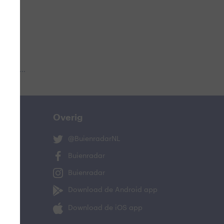
 aub...
Overig
@BuienradarNL
Buienradar
Buienradar
Download de Android app
Download de iOS app