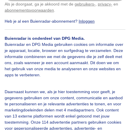
Vanmiddag bij de Costa Brava
Als je doorgaat, ga je akkoord met de
gebruikers-
,
privacy-
en
Klik
hier
om dit aan te passen
abonnementsvoorwaarden
.
Door: Yvonne Raphael
Gemaakt: 29-05-2024, 53x bekeken
Heb je al een Buienradar-abonnement?
Inloggen
Buienradar is onderdeel van DPG Media.
Buienradar en DPG Media gebruiken cookies om informatie over
Bloeiendecactussen
Sluierbewolking
Zon
je apparaat, locatie, browser en surfgedrag te verzamelen. Deze
informatie combineren we met de gegevens die je zelf deelt met
ons, zoals wanneer je een account aanmaakt. Dit doen we om
Bekijk slideshow
het gebruik van onze media te analyseren en onze websites en
apps te verbeteren.
Daarnaast kunnen we, als je hier toestemming voor geeft, je
gegevens gebruiken om onze content, communicatie en aanbod
te personaliseren en je relevante advertenties te tonen, en voor
Een moment geduld aub...
marketingdoeleinden delen met 4 mediapartners. Ook content
van 13 externe platformen wordt enkel getoond met jouw
toestemming. Onze 114 advertentie partners gebruiken cookies
voor gepersonaliseerde advertenties, advertentie- en