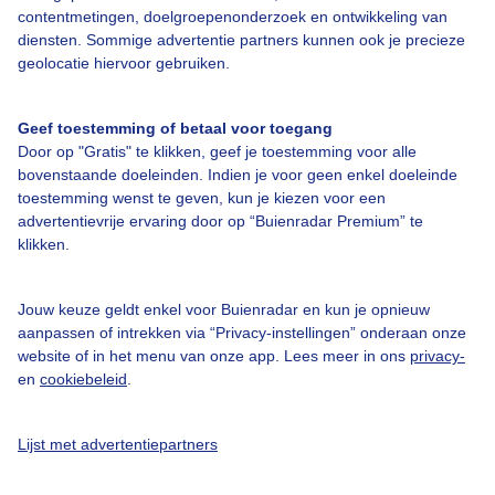
contentmetingen, doelgroepenonderzoek en ontwikkeling van
diensten. Sommige advertentie partners kunnen ook je precieze
geolocatie hiervoor gebruiken.
Over Buienradar
Geef toestemming of betaal voor toegang
Bedrijfsgegevens
Door op "Gratis" te klikken, geef je toestemming voor alle
bovenstaande doeleinden. Indien je voor geen enkel doeleinde
Veelgestelde vragen
toestemming wenst te geven, kun je kiezen voor een
Contact
advertentievrije ervaring door op “Buienradar Premium” te
klikken.
Toegankelijkheid
Gebruikersvoorwaarden
Jouw keuze geldt enkel voor Buienradar en kun je opnieuw
aanpassen of intrekken via “Privacy-instellingen” onderaan onze
Adverteren
website of in het menu van onze app. Lees meer in ons
privacy-
Buienradar Team
en
cookiebeleid
.
Privacy beleid
Lijst met advertentiepartners
Cookie beleid
Privacy instellingen