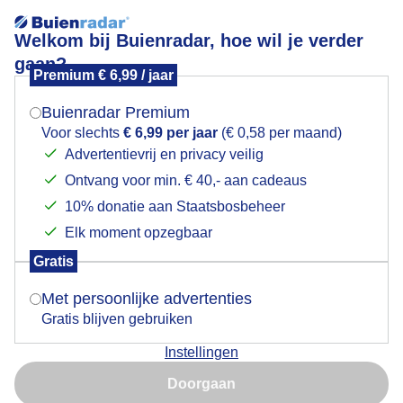
Welkom bij Buienradar, hoe wil je verder
gaan?
Premium € 6,99 / jaar
Mogen we je locatie gebruiken voor het
Mooie bloeiende cactussen
weer?
Buienradar Premium
Voor slechts
€ 6,99 per jaar
(€ 0,58 per maand)
Advertentievrij en privacy veilig
Ontvang voor min. € 40,- aan cadeaus
Indien je hier nog geen akkoord op hebt gegeven,
verschijnt er zo een pop-up uit je browser waarin
10% donatie aan Staatsbosbeheer
deze toestemming gevraagd wordt.
Elk moment opzegbaar
Gratis
Is goed, toon de popup
Met persoonlijke advertenties
Gratis blijven gebruiken
Instellingen
Nu niet, misschien later
Doorgaan
Gebruik je Safari en wil je niet elke dag deze pop-up zien?