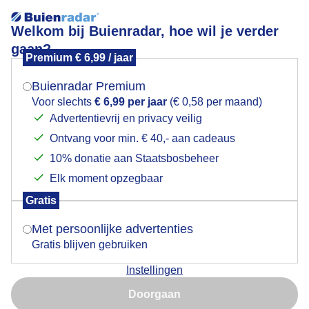
Welkom bij Buienradar, hoe wil je verder
gaan?
Premium € 6,99 / jaar
Mogen we je locatie gebruiken voor het
Eta Aquariden Meteorenregen.
weer?
Buienradar Premium
Voor slechts
€ 6,99 per jaar
(€ 0,58 per maand)
Advertentievrij en privacy veilig
Ontvang voor min. € 40,- aan cadeaus
Indien je hier nog geen akkoord op hebt gegeven,
verschijnt er zo een pop-up uit je browser waarin
10% donatie aan Staatsbosbeheer
deze toestemming gevraagd wordt.
Elk moment opzegbaar
Gratis
Is goed, toon de popup
Met persoonlijke advertenties
Gratis blijven gebruiken
Omdat het kraakhelder was heb ik ook de Eta
Instellingen
Aquariden Meteorenregen op de foto gezet. Het
Nu niet, misschien later
betreft hier een gelaagde foto van 16 opnames.
Doorgaan
Gebruik je Safari en wil je niet elke dag deze pop-up zien?