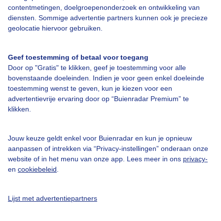
contentmetingen, doelgroepenonderzoek en ontwikkeling van
diensten. Sommige advertentie partners kunnen ook je precieze
Over Buienradar
geolocatie hiervoor gebruiken.
Bedrijfsgegevens
Geef toestemming of betaal voor toegang
Door op "Gratis" te klikken, geef je toestemming voor alle
Veelgestelde vragen
bovenstaande doeleinden. Indien je voor geen enkel doeleinde
Contact
toestemming wenst te geven, kun je kiezen voor een
advertentievrije ervaring door op “Buienradar Premium” te
Toegankelijkheid
klikken.
Gebruikersvoorwaarden
Adverteren
Jouw keuze geldt enkel voor Buienradar en kun je opnieuw
aanpassen of intrekken via “Privacy-instellingen” onderaan onze
Buienradar Team
website of in het menu van onze app. Lees meer in ons
privacy-
en
cookiebeleid
.
Privacy beleid
Cookie beleid
Lijst met advertentiepartners
Privacy instellingen