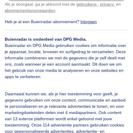
Als je doorgaat, ga je akkoord met de
gebruikers-
,
privacy-
en
Door: Hans Buls
Gemaakt: 12-05-2024, 167x bekeken
Klik
hier
om dit aan te passen
abonnementsvoorwaarden
.
Heb je al een Buienradar-abonnement?
Inloggen
1
Meteorenregen
Sterren
Aquariden
Buienradar is onderdeel van DPG Media.
Buienradar en DPG Media gebruiken cookies om informatie over
je apparaat, locatie, browser en surfgedrag te verzamelen. Deze
informatie combineren we met de gegevens die je zelf deelt met
Bekijk slideshow
ons, zoals wanneer je een account aanmaakt. Dit doen we om
het gebruik van onze media te analyseren en onze websites en
apps te verbeteren.
Daarnaast kunnen we, als je hier toestemming voor geeft, je
gegevens gebruiken om onze content, communicatie en aanbod
Een moment geduld aub...
te personaliseren en je relevante advertenties te tonen, en voor
marketingdoeleinden delen met 4 mediapartners. Ook content
van 13 externe platformen wordt enkel getoond met jouw
toestemming. Onze 114 advertentie partners gebruiken cookies
voor gepersonaliseerde advertenties, advertentie- en