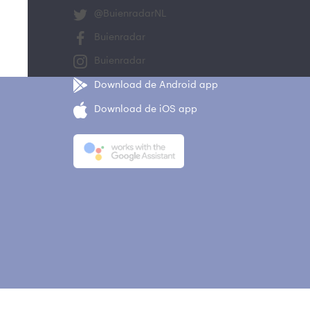
@BuienradarNL
Buienradar
Buienradar
Download de Android app
Download de iOS app