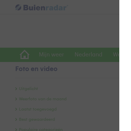
Mijn weer
Nederland
Wereld
Foto en video
S
Uitgelicht
Weerfoto van de maand
Laatst toegevoegd
Best gewaardeerd
Populaire categorieën