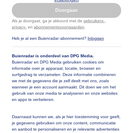
Is goed, toon de popup
Doorgaan
Nu niet, misschien later
Als je doorgaat, ga je akkoord met de
gebruikers-
,
privacy-
en
abonnementsvoorwaarden
.
Gebruik je Safari en wil je niet elke dag deze pop-up
zien?
Heb je al een Buienradar-abonnement?
Inloggen
Klik
hier
om dit aan te passen
Buienradar is onderdeel van DPG Media.
Buienradar en DPG Media gebruiken cookies om
informatie over je apparaat, locatie, browser en
surfgedrag te verzamelen. Deze informatie combineren
we met de gegevens die je zelf deelt met ons, zoals
wanneer je een account aanmaakt. Dit doen we om het
gebruik van onze media te analyseren en onze websites
en apps te verbeteren.
Daarnaast kunnen we, als je hier toestemming voor geeft,
je gegevens gebruiken om onze content, communicatie
en aanbod te personaliseren en je relevante advertenties