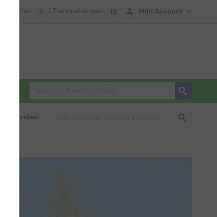
tie:
Files
| Treinmeldingen
Mijn Account
1
12
foto & video: