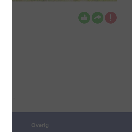
 aub...
Overig