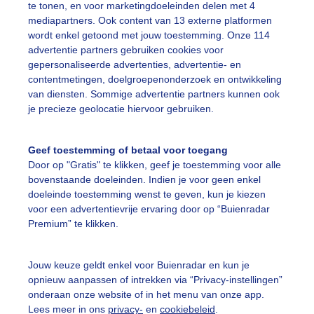
te tonen, en voor marketingdoeleinden delen met 4
isgroene Populieren onder een strakblauwe hemel.
mediapartners. Ook content van 13 externe platformen
wordt enkel getoond met jouw toestemming. Onze 114
r: Adri Joosse
Gemaakt: 07-05-2024, 61x bekeken
advertentie partners gebruiken cookies voor
gepersonaliseerde advertenties, advertentie- en
contentmetingen, doelgroepenonderzoek en ontwikkeling
risgroene
Populieren
Strakblauwehemel
van diensten. Sommige advertentie partners kunnen ook
je precieze geolocatie hiervoor gebruiken.
ekijk slideshow
Geef toestemming of betaal voor toegang
Door op "Gratis" te klikken, geef je toestemming voor alle
bovenstaande doeleinden. Indien je voor geen enkel
doeleinde toestemming wenst te geven, kun je kiezen
voor een advertentievrije ervaring door op “Buienradar
Premium” te klikken.
Een moment geduld
Jouw keuze geldt enkel voor Buienradar en kun je
opnieuw aanpassen of intrekken via “Privacy-instellingen”
onderaan onze website of in het menu van onze app.
uienradar
Mijn weer
Lees meer in ons
privacy-
en
cookiebeleid
.