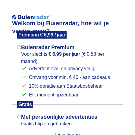
Reisinforma
Welkom bij Buienradar, hoe wil je
verder gaan?
Premium € 6,99 / jaar
Buienradar Premium
Voor slechts
€ 6,99 per jaar
(€ 0,58 per
wijd
Foto en video
Weerzine
maand)
Mogen we je locatie gebruiken voor
Advertentievrij en privacy veilig
het weer?
Zoeken in 
Ontvang voor min. € 40,- aan cadeaus
10% donatie aan Staatsbosbeheer
trakblauwe hemel.
Elk moment opzegbaar
Indien je hier nog geen akkoord op hebt
Gratis
gegeven, verschijnt er zo een pop-up uit
je browser waarin deze toestemming
Met persoonlijke advertenties
gevraagd wordt.
Gratis blijven gebruiken
Instellingen