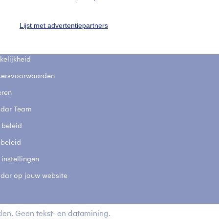
fsgegevens
De Bilt
Lijst met advertentiepartners
stelde vragen
t
elijkheid
kersvoorwaarden
eren
adar Team
 beleid
 beleid
 instellingen
adar op jouw website
en. Geen tekst- en datamining.