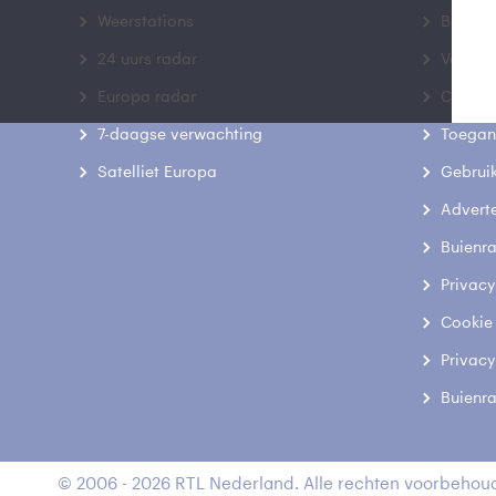
Weerstations
Bedrij
24 uurs radar
Veelge
Europa radar
Contac
7-daagse verwachting
Toegank
Satelliet Europa
Gebrui
Advert
Buienr
Privacy
Cookie
Privacy
Buienr
© 2006 - 2026 RTL Nederland. Alle rechten voorbehoud