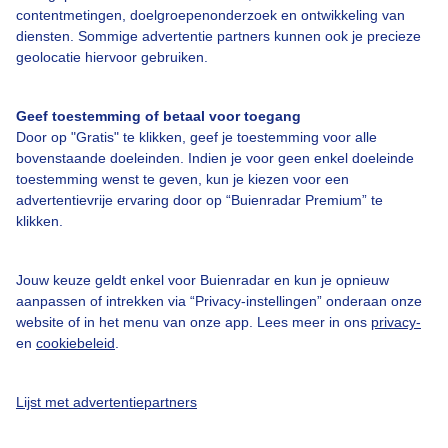
contentmetingen, doelgroepenonderzoek en ontwikkeling van
Over Buienradar
diensten. Sommige advertentie partners kunnen ook je precieze
geolocatie hiervoor gebruiken.
Bedrijfsgegevens
Geef toestemming of betaal voor toegang
Veelgestelde vragen
Door op "Gratis" te klikken, geef je toestemming voor alle
bovenstaande doeleinden. Indien je voor geen enkel doeleinde
Contact
toestemming wenst te geven, kun je kiezen voor een
Toegankelijkheid
advertentievrije ervaring door op “Buienradar Premium” te
klikken.
Gebruikersvoorwaarden
Adverteren
Jouw keuze geldt enkel voor Buienradar en kun je opnieuw
Buienradar Team
aanpassen of intrekken via “Privacy-instellingen” onderaan onze
website of in het menu van onze app. Lees meer in ons
privacy-
Privacy beleid
en
cookiebeleid
.
Cookie beleid
Privacy instellingen
Lijst met advertentiepartners
Gratis weerdata