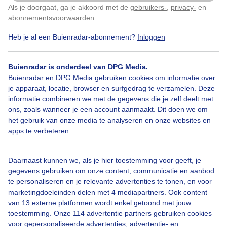
Als je doorgaat, ga je akkoord met de
gebruikers-
,
privacy-
en
Door: Meine Dijkstra
Gemaakt: 21-04-2024, 72x bekeken
Klik
hier
om dit aan te passen
abonnementsvoorwaarden
.
Heb je al een Buienradar-abonnement?
Inloggen
#donkererwolken
Heideveld
Zon
Buienradar is onderdeel van DPG Media.
Buienradar en DPG Media gebruiken cookies om informatie over
je apparaat, locatie, browser en surfgedrag te verzamelen. Deze
informatie combineren we met de gegevens die je zelf deelt met
Bekijk slideshow
ons, zoals wanneer je een account aanmaakt. Dit doen we om
het gebruik van onze media te analyseren en onze websites en
apps te verbeteren.
Daarnaast kunnen we, als je hier toestemming voor geeft, je
Een moment geduld aub...
gegevens gebruiken om onze content, communicatie en aanbod
te personaliseren en je relevante advertenties te tonen, en voor
marketingdoeleinden delen met 4 mediapartners. Ook content
van 13 externe platformen wordt enkel getoond met jouw
toestemming. Onze 114 advertentie partners gebruiken cookies
voor gepersonaliseerde advertenties, advertentie- en