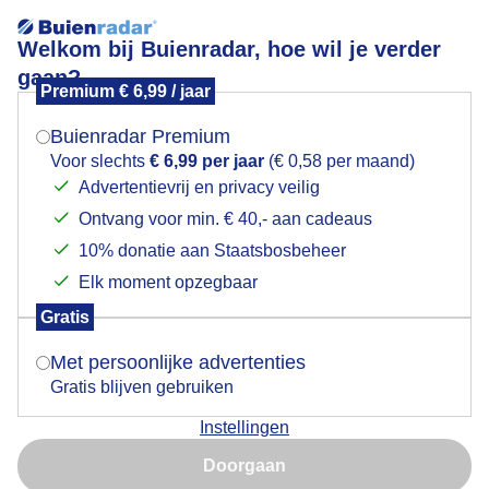
Welkom bij Buienradar, hoe wil je verder
gaan?
Premium € 6,99 / jaar
Mogen we je locatie gebruiken voor het
Hagelbuien in wording/valstrepen van buien in
weer?
zuidoosten
Buienradar Premium
Voor slechts
€ 6,99 per jaar
(€ 0,58 per maand)
Advertentievrij en privacy veilig
Ontvang voor min. € 40,- aan cadeaus
Indien je hier nog geen akkoord op hebt gegeven,
verschijnt er zo een pop-up uit je browser waarin
10% donatie aan Staatsbosbeheer
deze toestemming gevraagd wordt.
Elk moment opzegbaar
Gratis
Is goed, toon de popup
Met persoonlijke advertenties
Gratis blijven gebruiken
Instellingen
Nu niet, misschien later
Doorgaan
Gebruik je Safari en wil je niet elke dag deze pop-up zien?