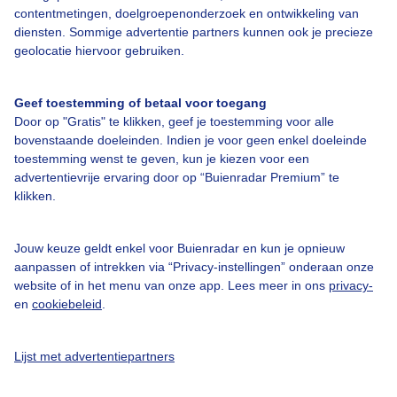
contentmetingen, doelgroepenonderzoek en ontwikkeling van
diensten. Sommige advertentie partners kunnen ook je precieze
geolocatie hiervoor gebruiken.
Een moment geduld aub...
Geef toestemming of betaal voor toegang
Door op "Gratis" te klikken, geef je toestemming voor alle
bovenstaande doeleinden. Indien je voor geen enkel doeleinde
toestemming wenst te geven, kun je kiezen voor een
advertentievrije ervaring door op “Buienradar Premium” te
klikken.
Over Buienradar
Jouw keuze geldt enkel voor Buienradar en kun je opnieuw
aanpassen of intrekken via “Privacy-instellingen” onderaan onze
Bedrijfsgegevens
website of in het menu van onze app. Lees meer in ons
privacy-
Veelgestelde vragen
en
cookiebeleid
.
Contact
Lijst met advertentiepartners
Toegankelijkheid
Gebruikersvoorwaarden