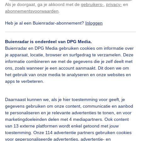
Als je doorgaat, ga je akkoord met de
gebruikers-
,
privacy-
en
Klik
hier
om dit aan te passen
Lichte hagelbuien aan de zuidoost kant van de
abonnementsvoorwaarden
.
Luttenberg werden gevolgd door een paar zeer hevige
regenbuien. We konden tijdens onze wandeling even
Heb je al een Buienradar-abonnement?
Inloggen
schuilen in schuur bij boerderij. Daarna weer zon en
een uur later bij thuiskomst was hier geen drup
gevallen. (wij wonen net aan de westkant van de
Buienradar is onderdeel van DPG Media.
Luttenberg (31 m.) dus de berg heeft de buien
Buienradar en DPG Media gebruiken cookies om informatie over
tegengehouden, onze kant bleef droog!)
je apparaat, locatie, browser en surfgedrag te verzamelen. Deze
informatie combineren we met de gegevens die je zelf deelt met
Door: Elly van Niekerk
Gemaakt: 21-04-2024, 292x bekeken
ons, zoals wanneer je een account aanmaakt. Dit doen we om
het gebruik van onze media te analyseren en onze websites en
apps te verbeteren.
3
Daarnaast kunnen we, als je hier toestemming voor geeft, je
#hagelbuien
Zon
Regen
gegevens gebruiken om onze content, communicatie en aanbod
te personaliseren en je relevante advertenties te tonen, en voor
marketingdoeleinden delen met 4 mediapartners. Ook content
van 13 externe platformen wordt enkel getoond met jouw
Bekijk slideshow
toestemming. Onze 114 advertentie partners gebruiken cookies
voor gepersonaliseerde advertenties, advertentie- en