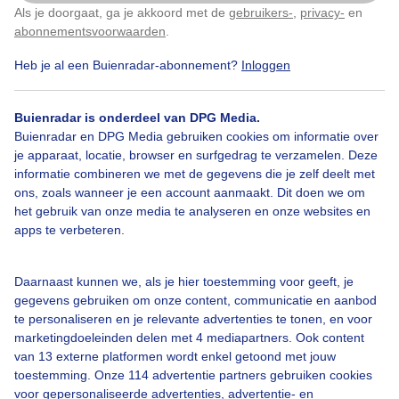
Als je doorgaat, ga je akkoord met de
gebruikers-
,
privacy-
en
Door: Nellie Bartels
Gemaakt: 12-04-2024, 76x bekeken
Klik
hier
om dit aan te passen
abonnementsvoorwaarden
.
Heb je al een Buienradar-abonnement?
Inloggen
Lentelammetjes
Zon
Wind
Buienradar is onderdeel van DPG Media.
Buienradar en DPG Media gebruiken cookies om informatie over
je apparaat, locatie, browser en surfgedrag te verzamelen. Deze
informatie combineren we met de gegevens die je zelf deelt met
Bekijk slideshow
ons, zoals wanneer je een account aanmaakt. Dit doen we om
het gebruik van onze media te analyseren en onze websites en
apps te verbeteren.
Daarnaast kunnen we, als je hier toestemming voor geeft, je
Een moment geduld aub...
gegevens gebruiken om onze content, communicatie en aanbod
te personaliseren en je relevante advertenties te tonen, en voor
marketingdoeleinden delen met 4 mediapartners. Ook content
van 13 externe platformen wordt enkel getoond met jouw
toestemming. Onze 114 advertentie partners gebruiken cookies
voor gepersonaliseerde advertenties, advertentie- en