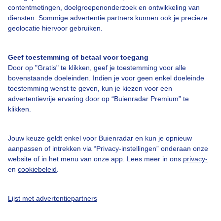
contentmetingen, doelgroepenonderzoek en ontwikkeling van
Over Buienradar
diensten. Sommige advertentie partners kunnen ook je precieze
geolocatie hiervoor gebruiken.
Bedrijfsgegevens
Geef toestemming of betaal voor toegang
Veelgestelde vragen
Door op "Gratis" te klikken, geef je toestemming voor alle
bovenstaande doeleinden. Indien je voor geen enkel doeleinde
Contact
toestemming wenst te geven, kun je kiezen voor een
Toegankelijkheid
advertentievrije ervaring door op “Buienradar Premium” te
klikken.
Gebruikersvoorwaarden
Adverteren
Jouw keuze geldt enkel voor Buienradar en kun je opnieuw
Buienradar Team
aanpassen of intrekken via “Privacy-instellingen” onderaan onze
website of in het menu van onze app. Lees meer in ons
privacy-
Privacy beleid
en
cookiebeleid
.
Cookie beleid
Privacy instellingen
Lijst met advertentiepartners
Gratis weerdata