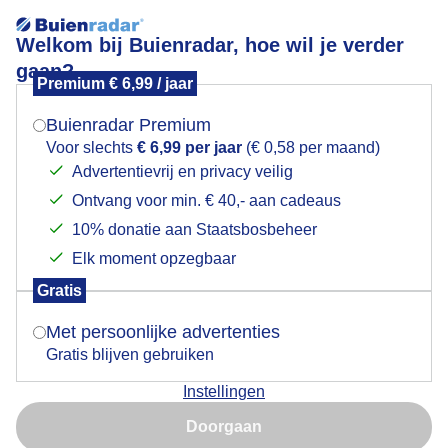
Welkom bij Buienradar, hoe wil je verder
gaan?
Premium € 6,99 / jaar
Mogen we je locatie gebruiken voor het
LENTELAMMETJES
weer?
Buienradar Premium
Voor slechts
€ 6,99 per jaar
(€ 0,58 per maand)
Advertentievrij en privacy veilig
Ontvang voor min. € 40,- aan cadeaus
Indien je hier nog geen akkoord op hebt gegeven,
verschijnt er zo een pop-up uit je browser waarin
10% donatie aan Staatsbosbeheer
deze toestemming gevraagd wordt.
Elk moment opzegbaar
Gratis
Is goed, toon de popup
Met persoonlijke advertenties
Gratis blijven gebruiken
Overwegend sluierbewolking vandaag , de Zon komt
Instellingen
er heerlijk doorheen ,er staat een pittige wind , 19
Nu niet, misschien later
graden
Doorgaan
Gebruik je Safari en wil je niet elke dag deze pop-up zien?