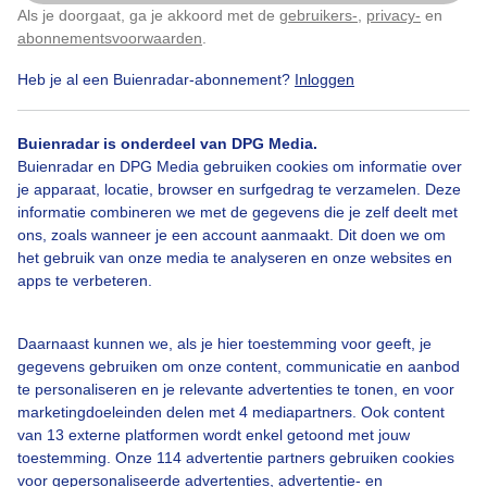
Als je doorgaat, ga je akkoord met de
gebruikers-
,
privacy-
en
Klik
hier
om dit aan te passen
abonnementsvoorwaarden
.
#blauwelucht
#weerstation
#warmedag
Heb je al een Buienradar-abonnement?
Inloggen
Buienradar is onderdeel van DPG Media.
Bekijk slideshow
Buienradar en DPG Media gebruiken cookies om informatie over
je apparaat, locatie, browser en surfgedrag te verzamelen. Deze
informatie combineren we met de gegevens die je zelf deelt met
ons, zoals wanneer je een account aanmaakt. Dit doen we om
het gebruik van onze media te analyseren en onze websites en
apps te verbeteren.
Een moment geduld aub...
Daarnaast kunnen we, als je hier toestemming voor geeft, je
gegevens gebruiken om onze content, communicatie en aanbod
te personaliseren en je relevante advertenties te tonen, en voor
marketingdoeleinden delen met 4 mediapartners. Ook content
van 13 externe platformen wordt enkel getoond met jouw
Over Buienradar
toestemming. Onze 114 advertentie partners gebruiken cookies
voor gepersonaliseerde advertenties, advertentie- en