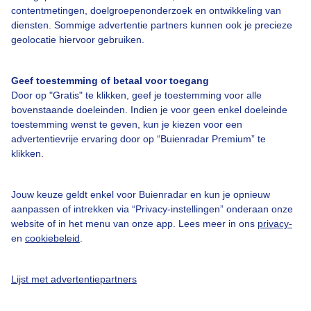
contentmetingen, doelgroepenonderzoek en ontwikkeling van
Bedrijfsgegevens
diensten. Sommige advertentie partners kunnen ook je precieze
geolocatie hiervoor gebruiken.
Veelgestelde vragen
Contact
Geef toestemming of betaal voor toegang
Toegankelijkheid
Door op "Gratis" te klikken, geef je toestemming voor alle
bovenstaande doeleinden. Indien je voor geen enkel doeleinde
Gebruikersvoorwaarden
toestemming wenst te geven, kun je kiezen voor een
advertentievrije ervaring door op “Buienradar Premium” te
Adverteren
klikken.
Buienradar Team
Privacy beleid
Jouw keuze geldt enkel voor Buienradar en kun je opnieuw
aanpassen of intrekken via “Privacy-instellingen” onderaan onze
Cookie beleid
website of in het menu van onze app. Lees meer in ons
privacy-
Privacy instellingen
en
cookiebeleid
.
Gratis weerdata
Lijst met advertentiepartners
@BuienradarNL