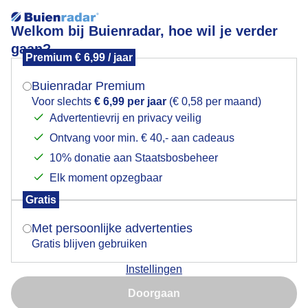
Welkom bij Buienradar, hoe wil je verder
gaan?
Premium € 6,99 / jaar
Mogen we je locatie gebruiken voor het
25 graden op het strand
weer?
Buienradar Premium
Voor slechts
€ 6,99 per jaar
(€ 0,58 per maand)
Advertentievrij en privacy veilig
Ontvang voor min. € 40,- aan cadeaus
Indien je hier nog geen akkoord op hebt gegeven,
verschijnt er zo een pop-up uit je browser waarin
10% donatie aan Staatsbosbeheer
deze toestemming gevraagd wordt.
Elk moment opzegbaar
Gratis
Is goed, toon de popup
Met persoonlijke advertenties
25 graden op het waddenstrandje Dit stukje ligt net
uit de wind daarom is het hier zo warm
Gratis blijven gebruiken
Instellingen
Nu niet, misschien later
Door: Arnout Bolt
Gemaakt: 06-04-2024, 85x bekeken
Doorgaan
Gebruik je Safari en wil je niet elke dag deze pop-up zien?