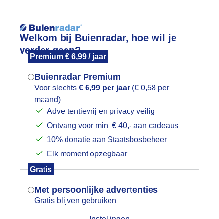
Reisinforma
Welkom bij Buienradar, hoe wil je
verder gaan?
Premium € 6,99 / jaar
Buienradar Premium
Voor slechts
€ 6,99 per jaar
(€ 0,58 per
wijd
Foto en video
Weerzine
maand)
Mogen we je locatie gebruiken voor
Advertentievrij en privacy veilig
het weer?
Zoeken in 
Ontvang voor min. € 40,- aan cadeaus
10% donatie aan Staatsbosbeheer
on
Elk moment opzegbaar
Indien je hier nog geen akkoord op hebt
Gratis
gegeven, verschijnt er zo een pop-up uit
je browser waarin deze toestemming
Met persoonlijke advertenties
gevraagd wordt.
Gratis blijven gebruiken
Instellingen