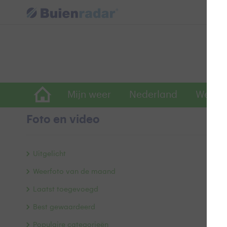
Mijn weer
Nederland
Wereld
Foto en video
Z
Uitgelicht
Weerfoto van de maand
Laatst toegevoegd
Best gewaardeerd
Populaire categorieën