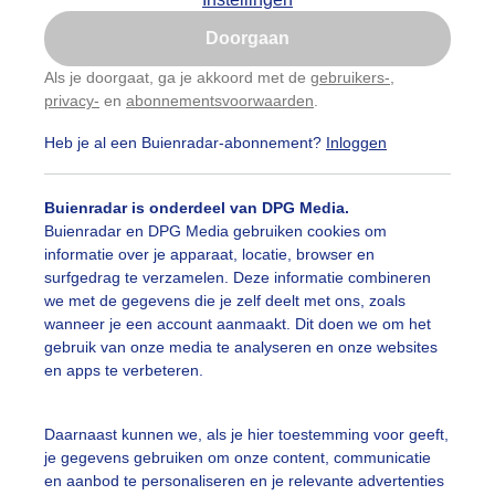
Is goed, toon de popup
Doorgaan
Nu niet, misschien later
Als je doorgaat, ga je akkoord met de
gebruikers-
,
privacy-
en
abonnementsvoorwaarden
.
Gebruik je Safari en wil je niet elke dag deze pop-up
zien?
Heb je al een Buienradar-abonnement?
Inloggen
Klik
hier
om dit aan te passen
Buienradar is onderdeel van DPG Media.
Buienradar en DPG Media gebruiken cookies om
informatie over je apparaat, locatie, browser en
surfgedrag te verzamelen. Deze informatie combineren
we met de gegevens die je zelf deelt met ons, zoals
wanneer je een account aanmaakt. Dit doen we om het
gebruik van onze media te analyseren en onze websites
en apps te verbeteren.
regeld zon, deze eerste Paasdag!
Daarnaast kunnen we, als je hier toestemming voor geeft,
je gegevens gebruiken om onze content, communicatie
r: Ria Luttikhold
Gemaakt: 31-03-2024, 67x bekeken
en aanbod te personaliseren en je relevante advertenties