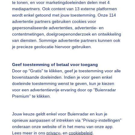
te tonen, en voor marketingdoeleinden delen met 4
mediapartners. Ook content van 13 externe platformen
erstepaasdag
Lente
Zon
wordt enkel getoond met jouw toestemming. Onze 114
advertentie partners gebruiken cookies voor
gepersonaliseerde advertenties, advertentie- en
ekijk slideshow
contentmetingen, doelgroepenonderzoek en ontwikkeling
van diensten. Sommige advertentie partners kunnen ook
je precieze geolocatie hiervoor gebruiken.
Geef toestemming of betaal voor toegang
Door op "Gratis" te klikken, geef je toestemming voor alle
Een moment geduld
bovenstaande doeleinden. Indien je voor geen enkel
doeleinde toestemming wenst te geven, kun je kiezen
voor een advertentievrije ervaring door op “Buienradar
Premium” te klikken.
uienradar
Mijn weer
Jouw keuze geldt enkel voor Buienradar en kun je
fsgegevens
De Bilt
opnieuw aanpassen of intrekken via “Privacy-instellingen”
stelde vragen
onderaan onze website of in het menu van onze app.
Lees meer in ons
privacy-
en
cookiebeleid
.
t