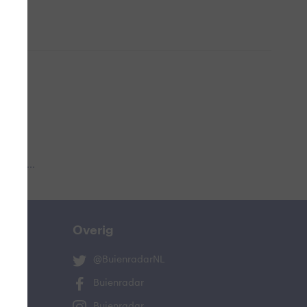
 aub...
Overig
@BuienradarNL
Buienradar
Buienradar