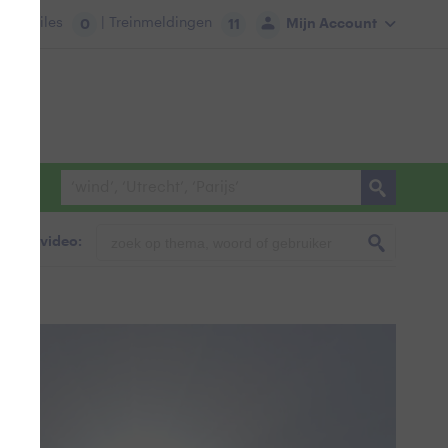
tie:
Files
| Treinmeldingen
Mijn Account
0
11
foto & video: