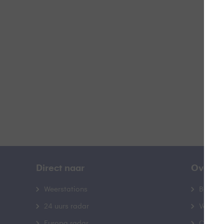
E
B
Direct naar
Over B
Weerstations
Bedrij
24 uurs radar
Veelge
Europa radar
Contac