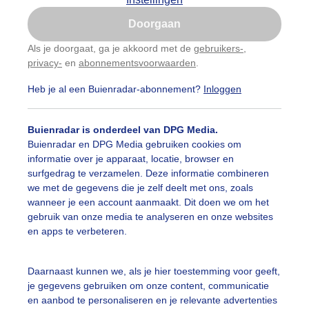
Is goed, toon de popup
Doorgaan
Nu niet, misschien later
Als je doorgaat, ga je akkoord met de
gebruikers-
,
privacy-
en
abonnementsvoorwaarden
.
Gebruik je Safari en wil je niet elke dag deze pop-up
zien?
Heb je al een Buienradar-abonnement?
Inloggen
Klik
hier
om dit aan te passen
Buienradar is onderdeel van DPG Media.
Buienradar en DPG Media gebruiken cookies om
informatie over je apparaat, locatie, browser en
surfgedrag te verzamelen. Deze informatie combineren
we met de gegevens die je zelf deelt met ons, zoals
wanneer je een account aanmaakt. Dit doen we om het
gebruik van onze media te analyseren en onze websites
chtige kleuren tijdens de zonsopkomst in het bos van de Bi
en apps te verbeteren.
r: David
Gemaakt: 19-01-2024, 2843x bekeken
Daarnaast kunnen we, als je hier toestemming voor geeft,
inter
Natuur
Zonsopkomst
je gegevens gebruiken om onze content, communicatie
en aanbod te personaliseren en je relevante advertenties