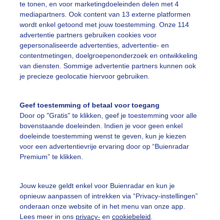
te tonen, en voor marketingdoeleinden delen met 4
mediapartners. Ook content van 13 externe platformen
ekijk slideshow
wordt enkel getoond met jouw toestemming. Onze 114
advertentie partners gebruiken cookies voor
gepersonaliseerde advertenties, advertentie- en
contentmetingen, doelgroepenonderzoek en ontwikkeling
van diensten. Sommige advertentie partners kunnen ook
je precieze geolocatie hiervoor gebruiken.
Een moment geduld
Geef toestemming of betaal voor toegang
Door op "Gratis" te klikken, geef je toestemming voor alle
bovenstaande doeleinden. Indien je voor geen enkel
uienradar
Mijn weer
doeleinde toestemming wenst te geven, kun je kiezen
voor een advertentievrije ervaring door op “Buienradar
fsgegevens
De Bilt
Premium” te klikken.
stelde vragen
Jouw keuze geldt enkel voor Buienradar en kun je
t
opnieuw aanpassen of intrekken via “Privacy-instellingen”
elijkheid
onderaan onze website of in het menu van onze app.
Lees meer in ons
privacy-
en
cookiebeleid
.
kersvoorwaarden