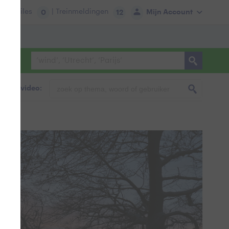
tie:
Files
| Treinmeldingen
Mijn Account
0
12
foto & video: