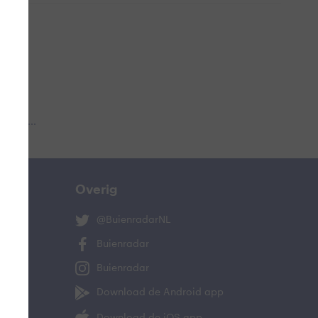
 aub...
Overig
@BuienradarNL
Buienradar
Buienradar
Download de Android app
Download de iOS app