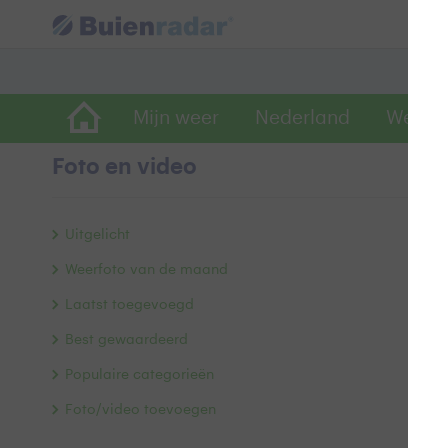
Mijn weer
Nederland
Wereld
Foto en video
Z
Uitgelicht
Weerfoto van de maand
Laatst toegevoegd
Best gewaardeerd
Populaire categorieën
Foto/video toevoegen