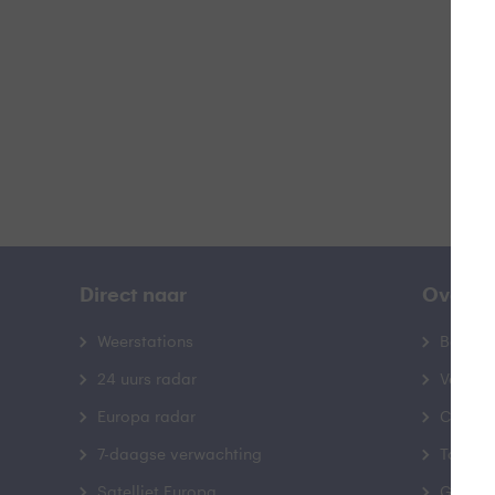
B
Direct naar
Over B
Weerstations
Bedrij
24 uurs radar
Veelge
Europa radar
Contac
7-daagse verwachting
Toegank
Satelliet Europa
Gebrui