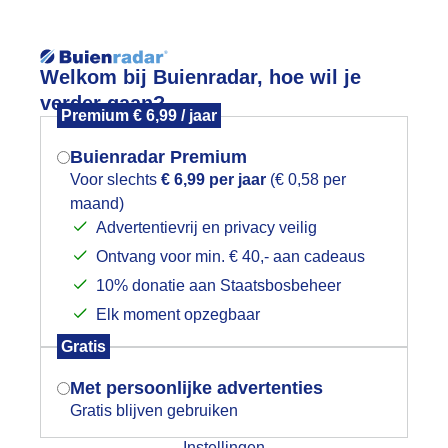
Reisinforma
Lees meer.
Welkom bij Buienradar, hoe wil je
verder gaan?
Premium € 6,99 / jaar
wijd
Foto en video
Weerzine
Buienradar Premium
Zoeken in 
Voor slechts
€ 6,99 per jaar
(€ 0,58 per
maand)
Mogen we je locatie gebruiken voor
onsopkomst in de Bilt
Advertentievrij en privacy veilig
het weer?
Ontvang voor min. € 40,- aan cadeaus
10% donatie aan Staatsbosbeheer
Elk moment opzegbaar
Indien je hier nog geen akkoord op hebt
Gratis
gegeven, verschijnt er zo een pop-up uit
je browser waarin deze toestemming
Met persoonlijke advertenties
gevraagd wordt.
Gratis blijven gebruiken
Instellingen