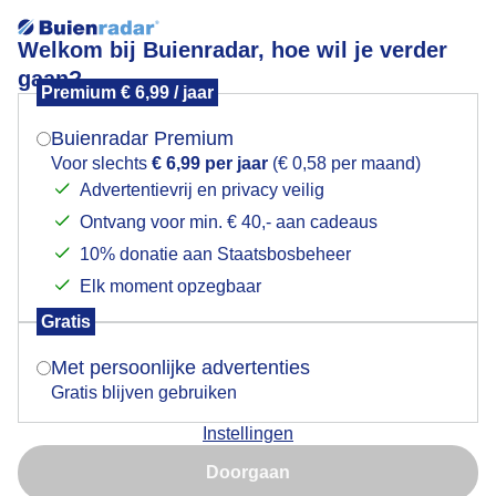
Welkom bij Buienradar, hoe wil je verder
gaan?
Premium € 6,99 / jaar
Mogen we je locatie gebruiken voor het
Toch wat kleur,op deze grijze dag met
weer?
regen/motregen,weinig wind
Buienradar Premium
Voor slechts
€ 6,99 per jaar
(€ 0,58 per maand)
Advertentievrij en privacy veilig
Ontvang voor min. € 40,- aan cadeaus
Indien je hier nog geen akkoord op hebt gegeven,
verschijnt er zo een pop-up uit je browser waarin
10% donatie aan Staatsbosbeheer
deze toestemming gevraagd wordt.
Elk moment opzegbaar
Gratis
Is goed, toon de popup
Met persoonlijke advertenties
Gratis blijven gebruiken
Instellingen
Nu niet, misschien later
Doorgaan
Gebruik je Safari en wil je niet elke dag deze pop-up zien?