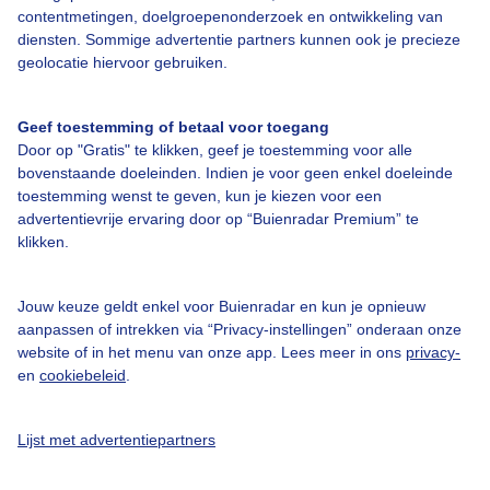
contentmetingen, doelgroepenonderzoek en ontwikkeling van
diensten. Sommige advertentie partners kunnen ook je precieze
geolocatie hiervoor gebruiken.
Over Buienradar
Geef toestemming of betaal voor toegang
Bedrijfsgegevens
Door op "Gratis" te klikken, geef je toestemming voor alle
bovenstaande doeleinden. Indien je voor geen enkel doeleinde
Veelgestelde vragen
toestemming wenst te geven, kun je kiezen voor een
Contact
advertentievrije ervaring door op “Buienradar Premium” te
klikken.
Toegankelijkheid
Gebruikersvoorwaarden
Jouw keuze geldt enkel voor Buienradar en kun je opnieuw
aanpassen of intrekken via “Privacy-instellingen” onderaan onze
Adverteren
website of in het menu van onze app. Lees meer in ons
privacy-
Buienradar Team
en
cookiebeleid
.
Privacy beleid
Lijst met advertentiepartners
Cookie beleid
Privacy instellingen