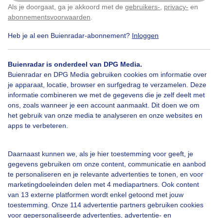
Als je doorgaat, ga je akkoord met de
gebruikers-
,
privacy-
en
Klik
hier
om dit aan te passen
abonnementsvoorwaarden
.
Door: Nel van Es
Gemaakt: 17-01-2024, 48x bekeken
Heb je al een Buienradar-abonnement?
Inloggen
Buienradar is onderdeel van DPG Media.
Buienradar en DPG Media gebruiken cookies om informatie over
Grijs
Geensneeuw
#motregen
je apparaat, locatie, browser en surfgedrag te verzamelen. Deze
informatie combineren we met de gegevens die je zelf deelt met
ons, zoals wanneer je een account aanmaakt. Dit doen we om
Bekijk slideshow
het gebruik van onze media te analyseren en onze websites en
apps te verbeteren.
Daarnaast kunnen we, als je hier toestemming voor geeft, je
gegevens gebruiken om onze content, communicatie en aanbod
te personaliseren en je relevante advertenties te tonen, en voor
Een moment geduld aub...
marketingdoeleinden delen met 4 mediapartners. Ook content
van 13 externe platformen wordt enkel getoond met jouw
toestemming. Onze 114 advertentie partners gebruiken cookies
voor gepersonaliseerde advertenties, advertentie- en