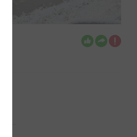
 aub...