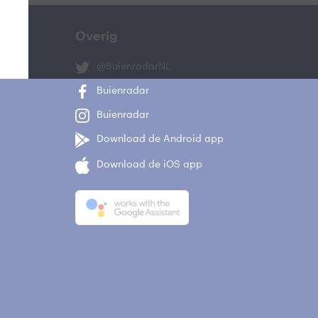
Overig
@BuienradarNL
Buienradar
Buienradar
Download de Android app
Download de iOS app