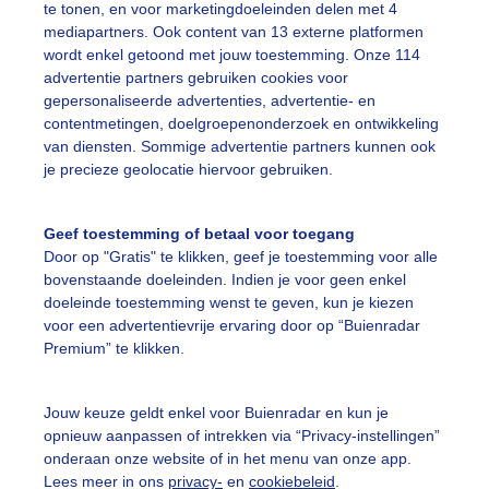
te tonen, en voor marketingdoeleinden delen met 4
mediapartners. Ook content van 13 externe platformen
wordt enkel getoond met jouw toestemming. Onze 114
advertentie partners gebruiken cookies voor
gepersonaliseerde advertenties, advertentie- en
nmorgen
contentmetingen, doelgroepenonderzoek en ontwikkeling
van diensten. Sommige advertentie partners kunnen ook
r: Dilia van Zon
Gemaakt: 16-01-2024, 127x bekeken
je precieze geolocatie hiervoor gebruiken.
neeuw
Wintersplaatje
Winter
Geef toestemming of betaal voor toegang
Door op "Gratis" te klikken, geef je toestemming voor alle
bovenstaande doeleinden. Indien je voor geen enkel
ekijk slideshow
doeleinde toestemming wenst te geven, kun je kiezen
voor een advertentievrije ervaring door op “Buienradar
Premium” te klikken.
Jouw keuze geldt enkel voor Buienradar en kun je
opnieuw aanpassen of intrekken via “Privacy-instellingen”
Een moment geduld
onderaan onze website of in het menu van onze app.
Lees meer in ons
privacy-
en
cookiebeleid
.