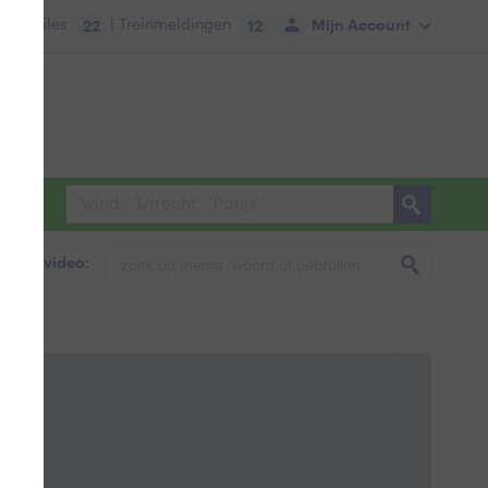
tie:
Files
| Treinmeldingen
Mijn Account
22
12
foto & video: