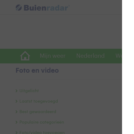
Mijn weer
Nederland
Wereld
Foto en video
W
Uitgelicht
Laatst toegevoegd
Best gewaardeerd
Populaire categorieën
Foto/video toevoegen