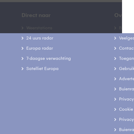
Direct naar
Over B
Weerstations
Bedrij
24 uurs radar
Veelge
Europa radar
Contac
7-daagse verwachting
Toegank
Satelliet Europa
Gebrui
Advert
Buienr
Privacy
Cookie
Privacy
Buienr