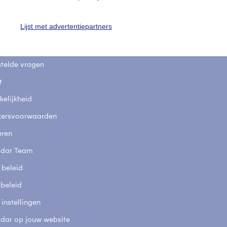
uienradar
Mijn weer
Lijst met advertentiepartners
fsgegevens
De Bilt
stelde vragen
t
elijkheid
kersvoorwaarden
eren
adar Team
 beleid
 beleid
 instellingen
adar op jouw website