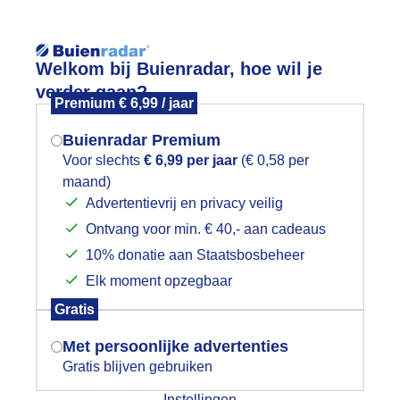
Reisinforma
Welkom bij Buienradar, hoe wil je
verder gaan?
Premium € 6,99 / jaar
Buienradar Premium
Voor slechts
€ 6,99 per jaar
(€ 0,58 per
wijd
Foto en video
Weerzine
maand)
Mogen we je locatie gebruiken voor
Advertentievrij en privacy veilig
het weer?
Zoeken in 
Ontvang voor min. € 40,- aan cadeaus
10% donatie aan Staatsbosbeheer
intersplaatje
Elk moment opzegbaar
Indien je hier nog geen akkoord op hebt
Gratis
gegeven, verschijnt er zo een pop-up uit
je browser waarin deze toestemming
Met persoonlijke advertenties
gevraagd wordt.
Gratis blijven gebruiken
Instellingen