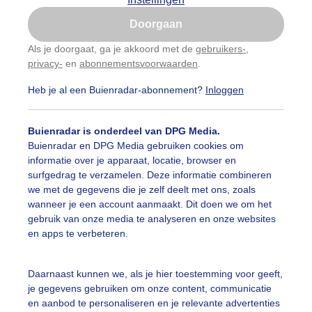
Is goed, toon de popup
Doorgaan
Nu niet, misschien later
Als je doorgaat, ga je akkoord met de
gebruikers-
,
privacy-
en
abonnementsvoorwaarden
.
Gebruik je Safari en wil je niet elke dag deze pop-up
zien?
Heb je al een Buienradar-abonnement?
Inloggen
Klik
hier
om dit aan te passen
Buienradar is onderdeel van DPG Media.
Buienradar en DPG Media gebruiken cookies om
informatie over je apparaat, locatie, browser en
surfgedrag te verzamelen. Deze informatie combineren
we met de gegevens die je zelf deelt met ons, zoals
wanneer je een account aanmaakt. Dit doen we om het
gebruik van onze media te analyseren en onze websites
en apps te verbeteren.
Daarnaast kunnen we, als je hier toestemming voor geeft,
je gegevens gebruiken om onze content, communicatie
en aanbod te personaliseren en je relevante advertenties