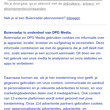
Als je doorgaat, ga je akkoord met de
gebruikers-
,
privacy-
en
Door: Eric Kromhout
Gemaakt: 03-12-2023, 198x bekeken
Klik
hier
om dit aan te passen
abonnementsvoorwaarden
.
Heb je al een Buienradar-abonnement?
Inloggen
Zon
Herfst
Natuur
Buienradar is onderdeel van DPG Media.
Buienradar en DPG Media gebruiken cookies om informatie over
je apparaat, locatie, browser en surfgedrag te verzamelen. Deze
informatie combineren we met de gegevens die je zelf deelt met
Bekijk slideshow
ons, zoals wanneer je een account aanmaakt. Dit doen we om
het gebruik van onze media te analyseren en onze websites en
apps te verbeteren.
Daarnaast kunnen we, als je hier toestemming voor geeft, je
Een moment geduld aub...
gegevens gebruiken om onze content, communicatie en aanbod
te personaliseren en je relevante advertenties te tonen, en voor
marketingdoeleinden delen met 4 mediapartners. Ook content
van 13 externe platformen wordt enkel getoond met jouw
toestemming. Onze 114 advertentie partners gebruiken cookies
voor gepersonaliseerde advertenties, advertentie- en