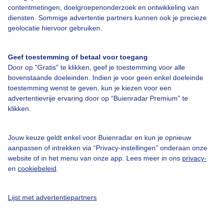
contentmetingen, doelgroepenonderzoek en ontwikkeling van
Over Buienradar
diensten. Sommige advertentie partners kunnen ook je precieze
geolocatie hiervoor gebruiken.
Bedrijfsgegevens
Geef toestemming of betaal voor toegang
Veelgestelde vragen
Door op "Gratis" te klikken, geef je toestemming voor alle
bovenstaande doeleinden. Indien je voor geen enkel doeleinde
Contact
toestemming wenst te geven, kun je kiezen voor een
Toegankelijkheid
advertentievrije ervaring door op “Buienradar Premium” te
klikken.
Gebruikersvoorwaarden
Adverteren
Jouw keuze geldt enkel voor Buienradar en kun je opnieuw
Buienradar Team
aanpassen of intrekken via “Privacy-instellingen” onderaan onze
website of in het menu van onze app. Lees meer in ons
privacy-
Privacy beleid
en
cookiebeleid
.
Cookie beleid
Privacy instellingen
Lijst met advertentiepartners
Gratis weerdata