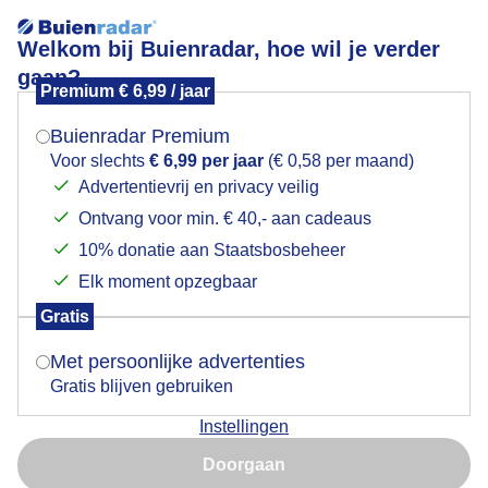
Welkom bij Buienradar, hoe wil je verder
gaan?
Premium € 6,99 / jaar
Mogen we je locatie gebruiken voor het
Flachau lag er vandaag FANtastisch bij erg koud en
weer?
super sneeuw
Buienradar Premium
Voor slechts
€ 6,99 per jaar
(€ 0,58 per maand)
Advertentievrij en privacy veilig
Ontvang voor min. € 40,- aan cadeaus
Indien je hier nog geen akkoord op hebt gegeven,
verschijnt er zo een pop-up uit je browser waarin
10% donatie aan Staatsbosbeheer
deze toestemming gevraagd wordt.
Elk moment opzegbaar
Gratis
Is goed, toon de popup
Met persoonlijke advertenties
Gratis blijven gebruiken
Instellingen
Flachau lag er vandaag FANtastisch bij erg koud en
Nu niet, misschien later
super sneeuw
Doorgaan
Gebruik je Safari en wil je niet elke dag deze pop-up zien?