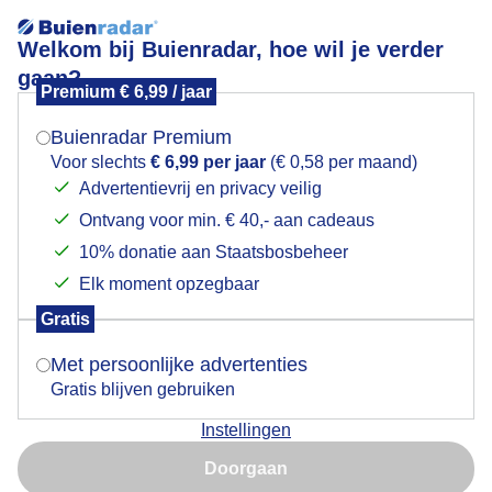
Welkom bij Buienradar, hoe wil je verder
gaan?
Premium € 6,99 / jaar
Mogen we je locatie gebruiken voor het
Blauwe lucht, wolken en zon.
weer?
Buienradar Premium
Voor slechts
€ 6,99 per jaar
(€ 0,58 per maand)
Advertentievrij en privacy veilig
Ontvang voor min. € 40,- aan cadeaus
Indien je hier nog geen akkoord op hebt gegeven,
verschijnt er zo een pop-up uit je browser waarin
10% donatie aan Staatsbosbeheer
deze toestemming gevraagd wordt.
Elk moment opzegbaar
Gratis
Is goed, toon de popup
Met persoonlijke advertenties
Gratis blijven gebruiken
Instellingen
Nu niet, misschien later
Doorgaan
Gebruik je Safari en wil je niet elke dag deze pop-up zien?