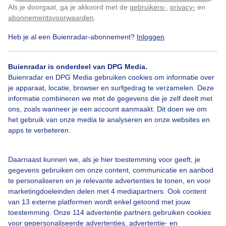
Teunisbloem op voorgrond.
Als je doorgaat, ga je akkoord met de
gebruikers-
,
privacy-
en
Klik
hier
om dit aan te passen
abonnementsvoorwaarden
.
Door: Roos Vaessen
Gemaakt: 09-11-2023, 124x bekeken
Heb je al een Buienradar-abonnement?
Inloggen
Buienradar is onderdeel van DPG Media.
Buienradar en DPG Media gebruiken cookies om informatie over
Teunisbloem
Zon
Wolken
je apparaat, locatie, browser en surfgedrag te verzamelen. Deze
informatie combineren we met de gegevens die je zelf deelt met
ons, zoals wanneer je een account aanmaakt. Dit doen we om
Bekijk slideshow
het gebruik van onze media te analyseren en onze websites en
apps te verbeteren.
Daarnaast kunnen we, als je hier toestemming voor geeft, je
gegevens gebruiken om onze content, communicatie en aanbod
te personaliseren en je relevante advertenties te tonen, en voor
Een moment geduld aub...
marketingdoeleinden delen met 4 mediapartners. Ook content
van 13 externe platformen wordt enkel getoond met jouw
toestemming. Onze 114 advertentie partners gebruiken cookies
voor gepersonaliseerde advertenties, advertentie- en