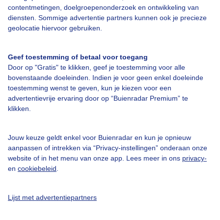
contentmetingen, doelgroepenonderzoek en ontwikkeling van
diensten. Sommige advertentie partners kunnen ook je precieze
geolocatie hiervoor gebruiken.
Over Buienradar
Geef toestemming of betaal voor toegang
Bedrijfsgegevens
Door op "Gratis" te klikken, geef je toestemming voor alle
bovenstaande doeleinden. Indien je voor geen enkel doeleinde
Veelgestelde vragen
toestemming wenst te geven, kun je kiezen voor een
Contact
advertentievrije ervaring door op “Buienradar Premium” te
klikken.
Toegankelijkheid
Gebruikersvoorwaarden
Jouw keuze geldt enkel voor Buienradar en kun je opnieuw
aanpassen of intrekken via “Privacy-instellingen” onderaan onze
Adverteren
website of in het menu van onze app. Lees meer in ons
privacy-
Buienradar Team
en
cookiebeleid
.
Privacy beleid
Lijst met advertentiepartners
Cookie beleid
Privacy instellingen