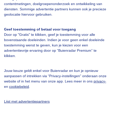
contentmetingen, doelgroepenonderzoek en ontwikkeling van
diensten. Sommige advertentie partners kunnen ook je precieze
geolocatie hiervoor gebruiken.
Geef toestemming of betaal voor toegang
Over Buienradar
Door op "Gratis" te klikken, geef je toestemming voor alle
bovenstaande doeleinden. Indien je voor geen enkel doeleinde
toestemming wenst te geven, kun je kiezen voor een
Bedrijfsgegevens
advertentievrije ervaring door op “Buienradar Premium” te
klikken.
Veelgestelde vragen
Contact
Jouw keuze geldt enkel voor Buienradar en kun je opnieuw
Toegankelijkheid
aanpassen of intrekken via “Privacy-instellingen” onderaan onze
website of in het menu van onze app. Lees meer in ons
privacy-
Gebruikersvoorwaarden
en
cookiebeleid
.
Adverteren
Buienradar Team
Lijst met advertentiepartners
Privacy beleid