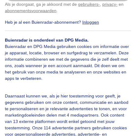
Als je doorgaat, ga je akkoord met de
gebruikers-
,
privacy-
en
Klik
hier
om dit aan te passen
Door: Robert Herkstroter
Gemaakt: 01-11-2023, 303x bekeken
abonnementsvoorwaarden
.
Heb je al een Buienradar-abonnement?
Inloggen
Blauw
Bedreigend
Donkere
Wolk
Wolken
Buienradar is onderdeel van DPG Media.
Buienradar en DPG Media gebruiken cookies om informatie over
Bewolkt
Spoorweg
Opstelterrein
Treinen
je apparaat, locatie, browser en surfgedrag te verzamelen. Deze
informatie combineren we met de gegevens die je zelf deelt met
Wandelpad
ons, zoals wanneer je een account aanmaakt. Dit doen we om
het gebruik van onze media te analyseren en onze websites en
apps te verbeteren.
Bekijk slideshow
Daarnaast kunnen we, als je hier toestemming voor geeft, je
gegevens gebruiken om onze content, communicatie en aanbod
te personaliseren en je relevante advertenties te tonen, en voor
marketingdoeleinden delen met 4 mediapartners. Ook content
van 13 externe platformen wordt enkel getoond met jouw
toestemming. Onze 114 advertentie partners gebruiken cookies
Een moment geduld aub...
voor gepersonaliseerde advertenties, advertentie- en