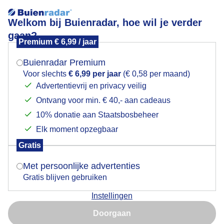
Welkom bij Buienradar, hoe wil je verder
gaan?
Premium € 6,99 / jaar
Mogen we je locatie gebruiken voor het
Tijd om hier weg te fietsen!
weer?
Buienradar Premium
Voor slechts
€ 6,99 per jaar
(€ 0,58 per maand)
Advertentievrij en privacy veilig
Ontvang voor min. € 40,- aan cadeaus
Indien je hier nog geen akkoord op hebt gegeven,
verschijnt er zo een pop-up uit je browser waarin
10% donatie aan Staatsbosbeheer
deze toestemming gevraagd wordt.
Elk moment opzegbaar
Gratis
Is goed, toon de popup
Met persoonlijke advertenties
Gratis blijven gebruiken
Instellingen
Nu niet, misschien later
Park Het Engelse Werk, Zwolle
Doorgaan
Gebruik je Safari en wil je niet elke dag deze pop-up zien?