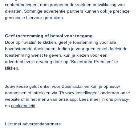
contentmetingen, doelgroepenonderzoek en ontwikkeling van
diensten. Sommige advertentie partners kunnen ook je precieze
Bedrijfsgegevens
geolocatie hiervoor gebruiken.
Veelgestelde vragen
Geef toestemming of betaal voor toegang
Contact
Door op "Gratis" te klikken, geef je toestemming voor alle
Toegankelijkheid
bovenstaande doeleinden. Indien je voor geen enkel doeleinde
toestemming wenst te geven, kun je kiezen voor een
Gebruikersvoorwaarden
advertentievrije ervaring door op “Buienradar Premium” te
klikken.
Adverteren
Buienradar Team
Jouw keuze geldt enkel voor Buienradar en kun je opnieuw
Privacy beleid
aanpassen of intrekken via “Privacy-instellingen” onderaan onze
website of in het menu van onze app. Lees meer in ons
privacy-
Cookie beleid
en
cookiebeleid
.
Privacy instellingen
Gratis weerdata
Lijst met advertentiepartners
@BuienradarNL