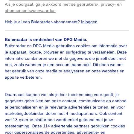
Als je doorgaat, ga je akkoord met de
gebruikers-
,
privacy-
en
Klik
hier
om dit aan te passen
abonnementsvoorwaarden
.
Heb je al een Buienradar-abonnement?
Inloggen
Drogemaisplanten
Maisakker
Zon
Buienradar is onderdeel van DPG Media.
Buienradar en DPG Media gebruiken cookies om informatie over
Bekijk slideshow
je apparaat, locatie, browser en surfgedrag te verzamelen. Deze
informatie combineren we met de gegevens die je zelf deelt met
ons, zoals wanneer je een account aanmaakt. Dit doen we om
het gebruik van onze media te analyseren en onze websites en
apps te verbeteren.
Een moment geduld aub...
Daarnaast kunnen we, als je hier toestemming voor geeft, je
gegevens gebruiken om onze content, communicatie en aanbod
te personaliseren en je relevante advertenties te tonen, en voor
marketingdoeleinden delen met 4 mediapartners. Ook content
van 13 externe platformen wordt enkel getoond met jouw
toestemming. Onze 114 advertentie partners gebruiken cookies
voor gepersonaliseerde advertenties, advertentie- en
Over Buienradar