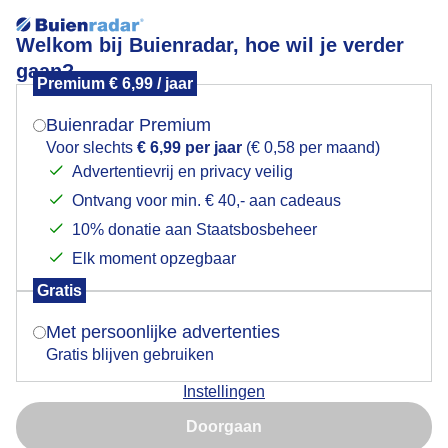
Welkom bij Buienradar, hoe wil je verder
gaan?
Premium € 6,99 / jaar
Mogen we je locatie gebruiken voor het
Maisplanten
weer?
Buienradar Premium
Voor slechts
€ 6,99 per jaar
(€ 0,58 per maand)
Advertentievrij en privacy veilig
Ontvang voor min. € 40,- aan cadeaus
Indien je hier nog geen akkoord op hebt gegeven,
verschijnt er zo een pop-up uit je browser waarin
10% donatie aan Staatsbosbeheer
deze toestemming gevraagd wordt.
Elk moment opzegbaar
Gratis
Is goed, toon de popup
Met persoonlijke advertenties
Gratis blijven gebruiken
Zonnige dag
Instellingen
Nu niet, misschien later
Door: Anita Maes-Kuppens
Gemaakt: 17-10-2023, 232x bekeken
Doorgaan
Gebruik je Safari en wil je niet elke dag deze pop-up zien?