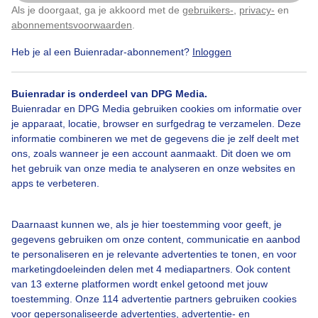
Als je doorgaat, ga je akkoord met de
gebruikers-
,
privacy-
en
Klik
hier
om dit aan te passen
abonnementsvoorwaarden
.
Heb je al een Buienradar-abonnement?
Inloggen
Herfstboswandeling
Zon
Buienradar is onderdeel van DPG Media.
Buienradar en DPG Media gebruiken cookies om informatie over
je apparaat, locatie, browser en surfgedrag te verzamelen. Deze
Bekijk slideshow
informatie combineren we met de gegevens die je zelf deelt met
ons, zoals wanneer je een account aanmaakt. Dit doen we om
het gebruik van onze media te analyseren en onze websites en
apps te verbeteren.
Een moment geduld aub...
Daarnaast kunnen we, als je hier toestemming voor geeft, je
gegevens gebruiken om onze content, communicatie en aanbod
te personaliseren en je relevante advertenties te tonen, en voor
marketingdoeleinden delen met 4 mediapartners. Ook content
van 13 externe platformen wordt enkel getoond met jouw
toestemming. Onze 114 advertentie partners gebruiken cookies
voor gepersonaliseerde advertenties, advertentie- en