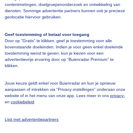
Over Buienradar
contentmetingen, doelgroepenonderzoek en ontwikkeling van
diensten. Sommige advertentie partners kunnen ook je precieze
geolocatie hiervoor gebruiken.
Bedrijfsgegevens
Veelgestelde vragen
Geef toestemming of betaal voor toegang
Door op "Gratis" te klikken, geef je toestemming voor alle
Contact
bovenstaande doeleinden. Indien je voor geen enkel doeleinde
Toegankelijkheid
toestemming wenst te geven, kun je kiezen voor een
advertentievrije ervaring door op “Buienradar Premium” te
Gebruikersvoorwaarden
klikken.
Adverteren
Buienradar Team
Jouw keuze geldt enkel voor Buienradar en kun je opnieuw
aanpassen of intrekken via “Privacy-instellingen” onderaan onze
Privacy beleid
website of in het menu van onze app. Lees meer in ons
privacy-
en
cookiebeleid
.
Cookie beleid
Privacy instellingen
Lijst met advertentiepartners
Gratis weerdata