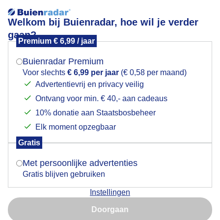
Welkom bij Buienradar, hoe wil je verder
gaan?
Premium € 6,99 / jaar
Mogen we je locatie gebruiken voor het
BOSWANDELING
weer?
Buienradar Premium
Voor slechts
€ 6,99 per jaar
(€ 0,58 per maand)
Advertentievrij en privacy veilig
Ontvang voor min. € 40,- aan cadeaus
Indien je hier nog geen akkoord op hebt gegeven,
verschijnt er zo een pop-up uit je browser waarin
10% donatie aan Staatsbosbeheer
deze toestemming gevraagd wordt.
Elk moment opzegbaar
Gratis
Is goed, toon de popup
Met persoonlijke advertenties
Gratis blijven gebruiken
Fraaie bewolking vanmorgen , Zon ,weinig wind ,
Instellingen
Fijne Herfstdag
Nu niet, misschien later
Doorgaan
Door: Nellie Bartels
Gemaakt: 17-10-2023, 131x bekeken
Gebruik je Safari en wil je niet elke dag deze pop-up zien?