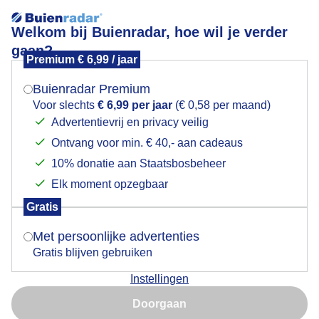
Welkom bij Buienradar, hoe wil je verder
gaan?
Premium € 6,99 / jaar
Mogen we je locatie gebruiken voor het
Droog en zonnig
weer?
Buienradar Premium
Voor slechts
€ 6,99 per jaar
(€ 0,58 per maand)
Advertentievrij en privacy veilig
Ontvang voor min. € 40,- aan cadeaus
Indien je hier nog geen akkoord op hebt gegeven,
verschijnt er zo een pop-up uit je browser waarin
10% donatie aan Staatsbosbeheer
deze toestemming gevraagd wordt.
Elk moment opzegbaar
Gratis
Is goed, toon de popup
Met persoonlijke advertenties
Gratis blijven gebruiken
Instellingen
Nu niet, misschien later
Doorgaan
Gebruik je Safari en wil je niet elke dag deze pop-up zien?