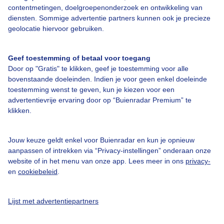
contentmetingen, doelgroepenonderzoek en ontwikkeling van
diensten. Sommige advertentie partners kunnen ook je precieze
geolocatie hiervoor gebruiken.
Over Buienradar
Geef toestemming of betaal voor toegang
Bedrijfsgegevens
Door op "Gratis" te klikken, geef je toestemming voor alle
bovenstaande doeleinden. Indien je voor geen enkel doeleinde
Veelgestelde vragen
toestemming wenst te geven, kun je kiezen voor een
Contact
advertentievrije ervaring door op “Buienradar Premium” te
klikken.
Toegankelijkheid
Gebruikersvoorwaarden
Jouw keuze geldt enkel voor Buienradar en kun je opnieuw
aanpassen of intrekken via “Privacy-instellingen” onderaan onze
Adverteren
website of in het menu van onze app. Lees meer in ons
privacy-
Buienradar Team
en
cookiebeleid
.
Privacy beleid
Lijst met advertentiepartners
Cookie beleid
Privacy instellingen