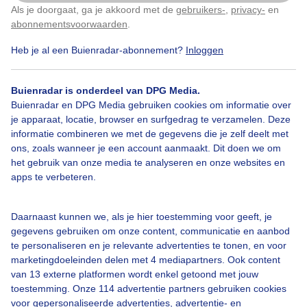
Ideale werkomstandigheden.
Als je doorgaat, ga je akkoord met de
gebruikers-
,
privacy-
en
Klik
hier
om dit aan te passen
abonnementsvoorwaarden
.
Door: Roos Vaessen
Gemaakt: 16-10-2023, 208x bekeken
Heb je al een Buienradar-abonnement?
Inloggen
Buienradar is onderdeel van DPG Media.
Buienradar en DPG Media gebruiken cookies om informatie over
Wegwerkzaamheden
Zon
Wolken
je apparaat, locatie, browser en surfgedrag te verzamelen. Deze
informatie combineren we met de gegevens die je zelf deelt met
ons, zoals wanneer je een account aanmaakt. Dit doen we om
Bekijk slideshow
het gebruik van onze media te analyseren en onze websites en
apps te verbeteren.
Daarnaast kunnen we, als je hier toestemming voor geeft, je
gegevens gebruiken om onze content, communicatie en aanbod
te personaliseren en je relevante advertenties te tonen, en voor
Een moment geduld aub...
marketingdoeleinden delen met 4 mediapartners. Ook content
van 13 externe platformen wordt enkel getoond met jouw
toestemming. Onze 114 advertentie partners gebruiken cookies
voor gepersonaliseerde advertenties, advertentie- en