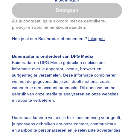
Is goed, toon de popup
Doorgaan
Nu niet, misschien later
Als je doorgaat, ga je akkoord met de
gebruikers-
,
privacy-
en
abonnementsvoorwaarden
.
Gebruik je Safari en wil je niet elke dag deze pop-up
zien?
Heb je al een Buienradar-abonnement?
Inloggen
Klik
hier
om dit aan te passen
Buienradar is onderdeel van DPG Media.
Buienradar en DPG Media gebruiken cookies om
informatie over je apparaat, locatie, browser en
surfgedrag te verzamelen. Deze informatie combineren
we met de gegevens die je zelf deelt met ons, zoals
wanneer je een account aanmaakt. Dit doen we om het
gebruik van onze media te analyseren en onze websites
en apps te verbeteren.
len van Heythuysen
Daarnaast kunnen we, als je hier toestemming voor geeft,
je gegevens gebruiken om onze content, communicatie
r: Anita Maes-Kuppens
Gemaakt: 05-09-2023, 998x bekeken
en aanbod te personaliseren en je relevante advertenties