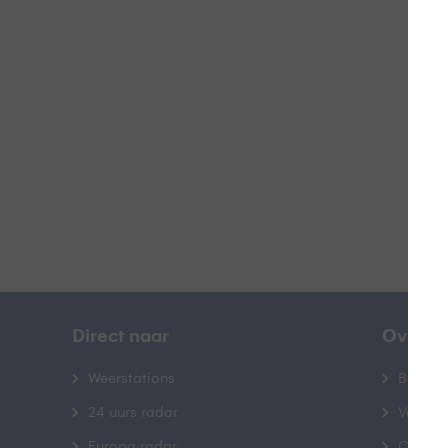
F
B
Direct naar
Over B
Weerstations
Bedrij
24 uurs radar
Veelge
Europa radar
Contac