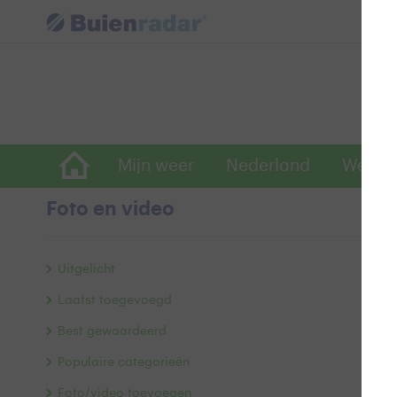
Mijn weer
Nederland
Wereld
Foto en video
T
Uitgelicht
Laatst toegevoegd
Best gewaardeerd
Populaire categorieën
Foto/video toevoegen