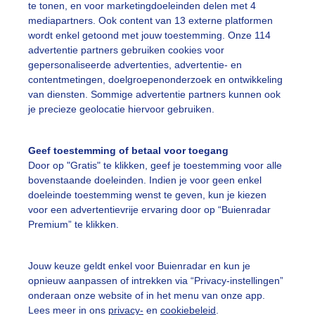
te tonen, en voor marketingdoeleinden delen met 4
mediapartners. Ook content van 13 externe platformen
elblauwelucht
Tropisch
Warm
Zon
wordt enkel getoond met jouw toestemming. Onze 114
advertentie partners gebruiken cookies voor
gepersonaliseerde advertenties, advertentie- en
ekijk slideshow
contentmetingen, doelgroepenonderzoek en ontwikkeling
van diensten. Sommige advertentie partners kunnen ook
je precieze geolocatie hiervoor gebruiken.
Geef toestemming of betaal voor toegang
Door op "Gratis" te klikken, geef je toestemming voor alle
Een moment geduld
bovenstaande doeleinden. Indien je voor geen enkel
doeleinde toestemming wenst te geven, kun je kiezen
voor een advertentievrije ervaring door op “Buienradar
Premium” te klikken.
uienradar
Mijn weer
Jouw keuze geldt enkel voor Buienradar en kun je
fsgegevens
De Bilt
opnieuw aanpassen of intrekken via “Privacy-instellingen”
stelde vragen
onderaan onze website of in het menu van onze app.
Lees meer in ons
privacy-
en
cookiebeleid
.
t