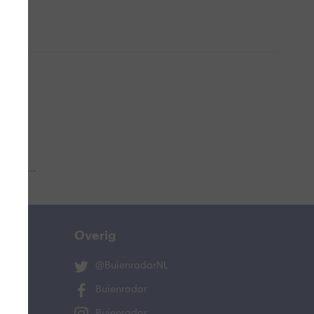
 aub...
Overig
@BuienradarNL
Buienradar
Buienradar