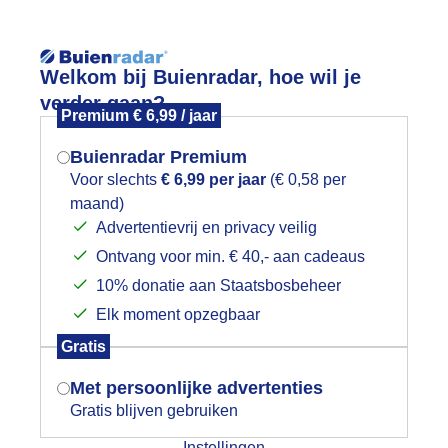
Reisinforma
Welkom bij Buienradar, hoe wil je
verder gaan?
Premium € 6,99 / jaar
Buienradar Premium
Voor slechts
€ 6,99 per jaar
(€ 0,58 per
wijd
Foto en video
Weerzine
maand)
Mogen we je locatie gebruiken voor
Advertentievrij en privacy veilig
het weer?
Zoeken in 
Ontvang voor min. € 40,- aan cadeaus
10% donatie aan Staatsbosbeheer
ropisch warm in Limburg
Elk moment opzegbaar
Indien je hier nog geen akkoord op hebt
Gratis
gegeven, verschijnt er zo een pop-up uit
je browser waarin deze toestemming
Met persoonlijke advertenties
gevraagd wordt.
Gratis blijven gebruiken
Instellingen