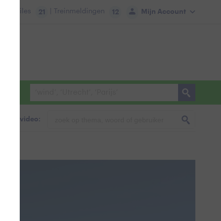
tie:
Files
| Treinmeldingen
Mijn Account
21
12
foto & video: