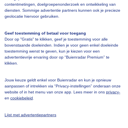
contentmetingen, doelgroepenonderzoek en ontwikkeling van
diensten. Sommige advertentie partners kunnen ook je precieze
Bedrijfsgegevens
geolocatie hiervoor gebruiken.
Veelgestelde vragen
Geef toestemming of betaal voor toegang
Contact
Door op "Gratis" te klikken, geef je toestemming voor alle
Toegankelijkheid
bovenstaande doeleinden. Indien je voor geen enkel doeleinde
toestemming wenst te geven, kun je kiezen voor een
Gebruikersvoorwaarden
advertentievrije ervaring door op “Buienradar Premium” te
klikken.
Adverteren
Buienradar Team
Jouw keuze geldt enkel voor Buienradar en kun je opnieuw
Privacy beleid
aanpassen of intrekken via “Privacy-instellingen” onderaan onze
website of in het menu van onze app. Lees meer in ons
privacy-
Cookie beleid
en
cookiebeleid
.
Privacy instellingen
Gratis weerdata
Lijst met advertentiepartners
@BuienradarNL