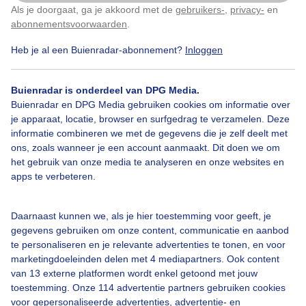
Als je doorgaat, ga je akkoord met de
gebruikers-
,
privacy-
en
Klik
hier
om dit aan te passen
abonnementsvoorwaarden
.
Heb je al een Buienradar-abonnement?
Inloggen
Kuddeschapen
Duinlandschap
Zon
Buienradar is onderdeel van DPG Media.
Buienradar en DPG Media gebruiken cookies om informatie over
Bekijk slideshow
je apparaat, locatie, browser en surfgedrag te verzamelen. Deze
informatie combineren we met de gegevens die je zelf deelt met
ons, zoals wanneer je een account aanmaakt. Dit doen we om
het gebruik van onze media te analyseren en onze websites en
apps te verbeteren.
Een moment geduld aub...
Daarnaast kunnen we, als je hier toestemming voor geeft, je
gegevens gebruiken om onze content, communicatie en aanbod
te personaliseren en je relevante advertenties te tonen, en voor
marketingdoeleinden delen met 4 mediapartners. Ook content
van 13 externe platformen wordt enkel getoond met jouw
toestemming. Onze 114 advertentie partners gebruiken cookies
voor gepersonaliseerde advertenties, advertentie- en
Over Buienradar