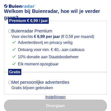
Welkom bij Buienradar, hoe wil je verder
gaan?
Premium € 6,99 / jaar
Mogen we je locatie gebruiken voor het
Duinonderhoud door schapen
weer?
Buienradar Premium
Voor slechts
€ 6,99 per jaar
(€ 0,58 per maand)
Advertentievrij en privacy veilig
Ontvang voor min. € 40,- aan cadeaus
Indien je hier nog geen akkoord op hebt gegeven,
verschijnt er zo een pop-up uit je browser waarin
10% donatie aan Staatsbosbeheer
deze toestemming gevraagd wordt.
Elk moment opzegbaar
Gratis
Is goed, toon de popup
Met persoonlijke advertenties
Gratis blijven gebruiken
Heel veel schapen!
Instellingen
Nu niet, misschien later
Door: Maddy Koster
Gemaakt: 03-09-2023, 133x bekeken
Doorgaan
Gebruik je Safari en wil je niet elke dag deze pop-up zien?