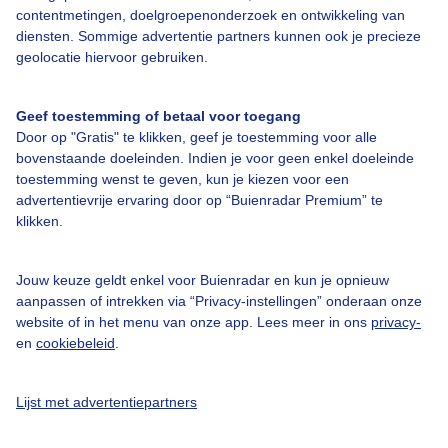
contentmetingen, doelgroepenonderzoek en ontwikkeling van
diensten. Sommige advertentie partners kunnen ook je precieze
geolocatie hiervoor gebruiken.
Over Buienradar
Geef toestemming of betaal voor toegang
Bedrijfsgegevens
Door op "Gratis" te klikken, geef je toestemming voor alle
Veelgestelde vragen
bovenstaande doeleinden. Indien je voor geen enkel doeleinde
toestemming wenst te geven, kun je kiezen voor een
Contact
advertentievrije ervaring door op “Buienradar Premium” te
Toegankelijkheid
klikken.
Gebruikersvoorwaarden
Jouw keuze geldt enkel voor Buienradar en kun je opnieuw
Adverteren
aanpassen of intrekken via “Privacy-instellingen” onderaan onze
Buienradar Team
website of in het menu van onze app. Lees meer in ons
privacy-
en
cookiebeleid
.
Privacy beleid
Cookie beleid
Lijst met advertentiepartners
Privacy instellingen