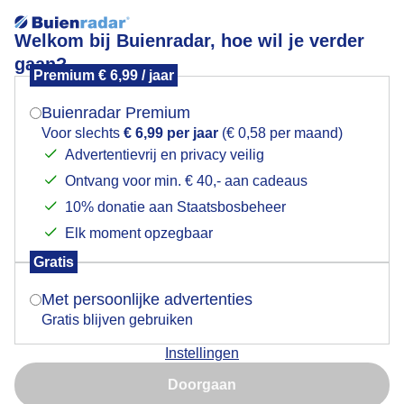
Welkom bij Buienradar, hoe wil je verder
gaan?
Premium € 6,99 / jaar
Mogen we je locatie gebruiken voor het
Zonnebloem in de wind
weer?
Buienradar Premium
Voor slechts
€ 6,99 per jaar
(€ 0,58 per maand)
Advertentievrij en privacy veilig
Ontvang voor min. € 40,- aan cadeaus
Indien je hier nog geen akkoord op hebt gegeven,
verschijnt er zo een pop-up uit je browser waarin
10% donatie aan Staatsbosbeheer
deze toestemming gevraagd wordt.
Elk moment opzegbaar
Gratis
Is goed, toon de popup
Met persoonlijke advertenties
Gratis blijven gebruiken
Instellingen
Nu niet, misschien later
De zonnenbloemen hadden het zwaar met de wind om
Doorgaan
goed te poseren voor de foto.
Gebruik je Safari en wil je niet elke dag deze pop-up zien?