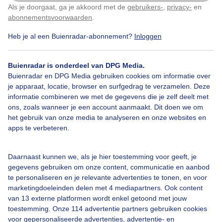
Als je doorgaat, ga je akkoord met de
gebruikers-
,
privacy-
en
Klik
hier
om dit aan te passen
abonnementsvoorwaarden
.
Door: John Wiersma
Gemaakt: 16-08-2023, 213x bekeken
Heb je al een Buienradar-abonnement?
Inloggen
Buienradar is onderdeel van DPG Media.
Zonnenbloemen
Zon
Zomer
Buienradar en DPG Media gebruiken cookies om informatie over
je apparaat, locatie, browser en surfgedrag te verzamelen. Deze
informatie combineren we met de gegevens die je zelf deelt met
ons, zoals wanneer je een account aanmaakt. Dit doen we om
Bekijk slideshow
het gebruik van onze media te analyseren en onze websites en
apps te verbeteren.
Daarnaast kunnen we, als je hier toestemming voor geeft, je
gegevens gebruiken om onze content, communicatie en aanbod
Een moment geduld aub...
te personaliseren en je relevante advertenties te tonen, en voor
marketingdoeleinden delen met 4 mediapartners. Ook content
van 13 externe platformen wordt enkel getoond met jouw
toestemming. Onze 114 advertentie partners gebruiken cookies
voor gepersonaliseerde advertenties, advertentie- en