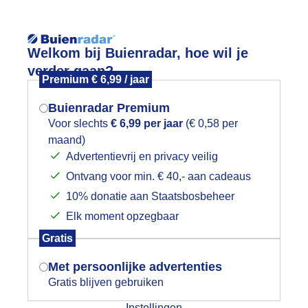
Reisinforma
Welkom bij Buienradar, hoe wil je
verder gaan?
Premium € 6,99 / jaar
Buienradar Premium
Voor slechts
€ 6,99 per jaar
(€ 0,58 per
wijd
Foto en video
Weerzine
maand)
Mogen we je locatie gebruiken voor
Advertentievrij en privacy veilig
het weer?
Zoeken in 
Ontvang voor min. € 40,- aan cadeaus
10% donatie aan Staatsbosbeheer
omerzon en strandweer
Elk moment opzegbaar
Indien je hier nog geen akkoord op hebt
Gratis
gegeven, verschijnt er zo een pop-up uit
je browser waarin deze toestemming
Met persoonlijke advertenties
gevraagd wordt.
Gratis blijven gebruiken
Instellingen