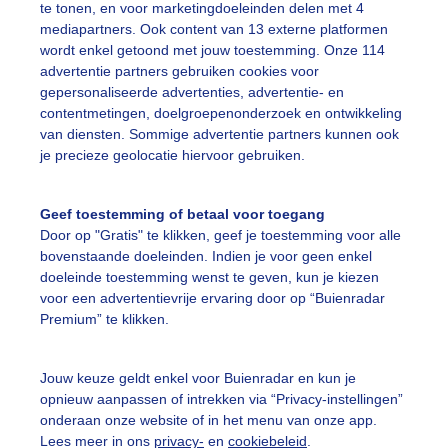
te tonen, en voor marketingdoeleinden delen met 4
mediapartners. Ook content van 13 externe platformen
omerzon
Gezelligestranddrukte
Parasols
wordt enkel getoond met jouw toestemming. Onze 114
advertentie partners gebruiken cookies voor
gepersonaliseerde advertenties, advertentie- en
ekijk slideshow
contentmetingen, doelgroepenonderzoek en ontwikkeling
van diensten. Sommige advertentie partners kunnen ook
je precieze geolocatie hiervoor gebruiken.
Geef toestemming of betaal voor toegang
Door op "Gratis" te klikken, geef je toestemming voor alle
Een moment geduld
bovenstaande doeleinden. Indien je voor geen enkel
doeleinde toestemming wenst te geven, kun je kiezen
voor een advertentievrije ervaring door op “Buienradar
Premium” te klikken.
uienradar
Mijn weer
Jouw keuze geldt enkel voor Buienradar en kun je
fsgegevens
De Bilt
opnieuw aanpassen of intrekken via “Privacy-instellingen”
stelde vragen
onderaan onze website of in het menu van onze app.
Lees meer in ons
privacy-
en
cookiebeleid
.
t