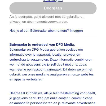
Is goed, toon de popup
Doorgaan
Nu niet, misschien later
Als je doorgaat, ga je akkoord met de
gebruikers-
,
privacy-
en
abonnementsvoorwaarden
.
Gebruik je Safari en wil je niet elke dag deze pop-up
zien?
Heb je al een Buienradar-abonnement?
Inloggen
Klik
hier
om dit aan te passen
Buienradar is onderdeel van DPG Media.
Buienradar en DPG Media gebruiken cookies om
informatie over je apparaat, locatie, browser en
surfgedrag te verzamelen. Deze informatie combineren
we met de gegevens die je zelf deelt met ons, zoals
wanneer je een account aanmaakt. Dit doen we om het
gebruik van onze media te analyseren en onze websites
en apps te verbeteren.
achtige zonovergoten zomerse stranddag en kleurige stra
Daarnaast kunnen we, als je hier toestemming voor geeft,
je gegevens gebruiken om onze content, communicatie
r: ria brasser
Gemaakt: 10-08-2023, 143x bekeken
en aanbod te personaliseren en je relevante advertenties