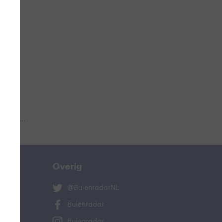
 aub...
Overig
@BuienradarNL
Buienradar
Buienradar