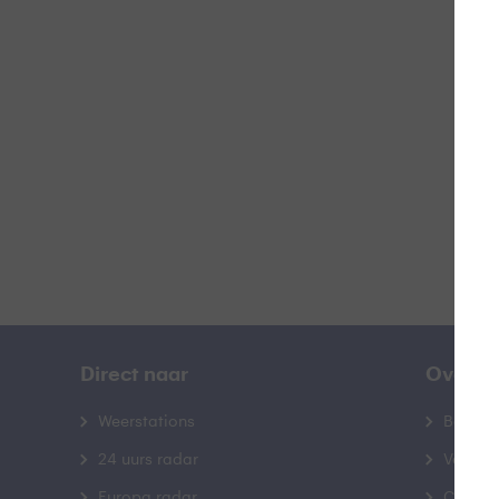
Z
B
Direct naar
Over B
Weerstations
Bedrij
24 uurs radar
Veelge
Europa radar
Contac