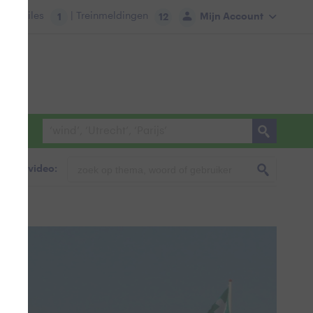
tie:
Files
| Treinmeldingen
Mijn Account
1
12
foto & video: