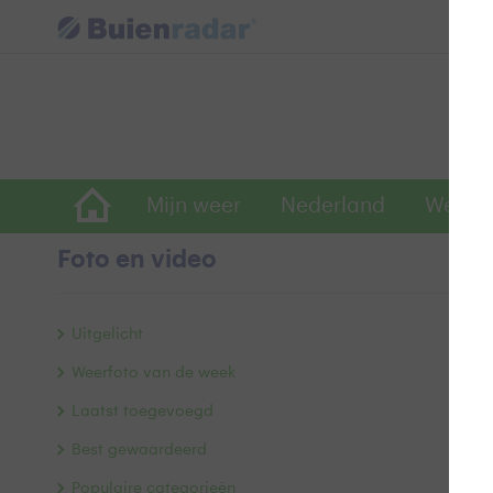
Mijn weer
Nederland
Wereld
Foto en video
Z
Uitgelicht
Weerfoto van de week
Laatst toegevoegd
Best gewaardeerd
Populaire categorieën