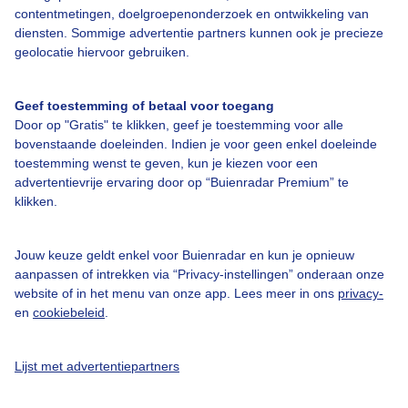
contentmetingen, doelgroepenonderzoek en ontwikkeling van
diensten. Sommige advertentie partners kunnen ook je precieze
geolocatie hiervoor gebruiken.
Over Buienradar
Geef toestemming of betaal voor toegang
Bedrijfsgegevens
Door op "Gratis" te klikken, geef je toestemming voor alle
bovenstaande doeleinden. Indien je voor geen enkel doeleinde
Veelgestelde vragen
toestemming wenst te geven, kun je kiezen voor een
Contact
advertentievrije ervaring door op “Buienradar Premium” te
klikken.
Toegankelijkheid
Gebruikersvoorwaarden
Jouw keuze geldt enkel voor Buienradar en kun je opnieuw
aanpassen of intrekken via “Privacy-instellingen” onderaan onze
Adverteren
website of in het menu van onze app. Lees meer in ons
privacy-
Buienradar Team
en
cookiebeleid
.
Privacy beleid
Lijst met advertentiepartners
Cookie beleid
Privacy instellingen