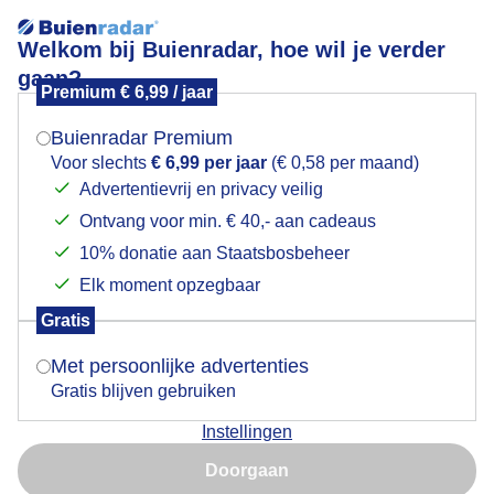
Welkom bij Buienradar, hoe wil je verder
gaan?
Premium € 6,99 / jaar
Mogen we je locatie gebruiken voor het
Toch nog een pluizebol
weer?
Buienradar Premium
Voor slechts
€ 6,99 per jaar
(€ 0,58 per maand)
Advertentievrij en privacy veilig
Ontvang voor min. € 40,- aan cadeaus
Indien je hier nog geen akkoord op hebt gegeven,
verschijnt er zo een pop-up uit je browser waarin
10% donatie aan Staatsbosbeheer
deze toestemming gevraagd wordt.
Elk moment opzegbaar
Gratis
Is goed, toon de popup
Met persoonlijke advertenties
Gratis blijven gebruiken
Instellingen
Nu niet, misschien later
Doorgaan
Gebruik je Safari en wil je niet elke dag deze pop-up zien?