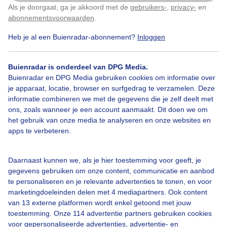
Gevonden
Als je doorgaat, ga je akkoord met de
gebruikers-
,
privacy-
en
Klik
hier
om dit aan te passen
abonnementsvoorwaarden
.
Door: willem dam
Gemaakt: 26-05-2023, 142x bekeken
Heb je al een Buienradar-abonnement?
Inloggen
Buienradar is onderdeel van DPG Media.
Buienradar en DPG Media gebruiken cookies om informatie over
Paardebloem
Natuur
je apparaat, locatie, browser en surfgedrag te verzamelen. Deze
informatie combineren we met de gegevens die je zelf deelt met
ons, zoals wanneer je een account aanmaakt. Dit doen we om
Bekijk slideshow
het gebruik van onze media te analyseren en onze websites en
apps te verbeteren.
Daarnaast kunnen we, als je hier toestemming voor geeft, je
gegevens gebruiken om onze content, communicatie en aanbod
te personaliseren en je relevante advertenties te tonen, en voor
Een moment geduld aub...
marketingdoeleinden delen met 4 mediapartners. Ook content
van 13 externe platformen wordt enkel getoond met jouw
toestemming. Onze 114 advertentie partners gebruiken cookies
voor gepersonaliseerde advertenties, advertentie- en