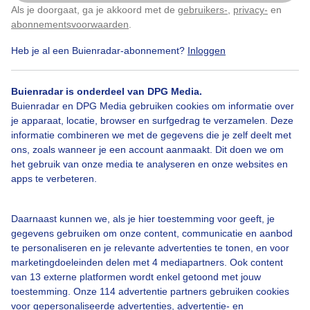
door reflectie is het al licht voordat de zon zichtbaar
Als je doorgaat, ga je akkoord met de
gebruikers-
,
privacy-
en
Klik
hier
om dit aan te passen
wordt.
abonnementsvoorwaarden
.
Heb je al een Buienradar-abonnement?
Inloggen
Door: Regina Vastenhout
Gemaakt: 27-04-2023, 403x bekeken
Buienradar is onderdeel van DPG Media.
Buienradar en DPG Media gebruiken cookies om informatie over
je apparaat, locatie, browser en surfgedrag te verzamelen. Deze
Oranjeboven
Zon
Zonsopkomst
informatie combineren we met de gegevens die je zelf deelt met
ons, zoals wanneer je een account aanmaakt. Dit doen we om
het gebruik van onze media te analyseren en onze websites en
Bekijk slideshow
apps te verbeteren.
Daarnaast kunnen we, als je hier toestemming voor geeft, je
gegevens gebruiken om onze content, communicatie en aanbod
te personaliseren en je relevante advertenties te tonen, en voor
marketingdoeleinden delen met 4 mediapartners. Ook content
Een moment geduld aub...
van 13 externe platformen wordt enkel getoond met jouw
toestemming. Onze 114 advertentie partners gebruiken cookies
voor gepersonaliseerde advertenties, advertentie- en