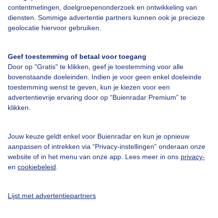
contentmetingen, doelgroepenonderzoek en ontwikkeling van
diensten. Sommige advertentie partners kunnen ook je precieze
geolocatie hiervoor gebruiken.
Over Buienradar
Geef toestemming of betaal voor toegang
Door op "Gratis" te klikken, geef je toestemming voor alle
Bedrijfsgegevens
bovenstaande doeleinden. Indien je voor geen enkel doeleinde
toestemming wenst te geven, kun je kiezen voor een
Veelgestelde vragen
advertentievrije ervaring door op “Buienradar Premium” te
klikken.
Contact
Toegankelijkheid
Jouw keuze geldt enkel voor Buienradar en kun je opnieuw
Gebruikersvoorwaarden
aanpassen of intrekken via “Privacy-instellingen” onderaan onze
website of in het menu van onze app. Lees meer in ons
privacy-
Adverteren
en
cookiebeleid
.
Buienradar Team
Privacy beleid
Lijst met advertentiepartners
Cookie beleid