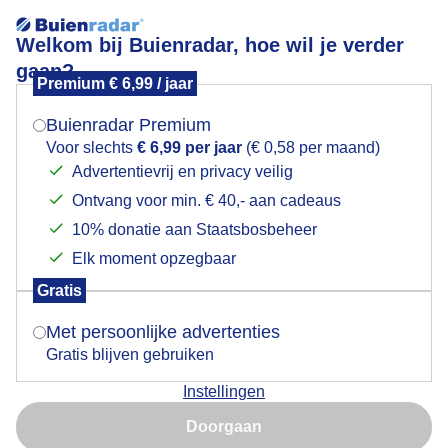
Welkom bij Buienradar, hoe wil je verder
gaan?
Premium € 6,99 / jaar
Mogen we je locatie gebruiken voor het
Oranje ochtendzon
weer?
Buienradar Premium
Voor slechts
€ 6,99 per jaar
(€ 0,58 per maand)
Advertentievrij en privacy veilig
Ontvang voor min. € 40,- aan cadeaus
Indien je hier nog geen akkoord op hebt gegeven,
verschijnt er zo een pop-up uit je browser waarin
10% donatie aan Staatsbosbeheer
deze toestemming gevraagd wordt.
Elk moment opzegbaar
Gratis
Is goed, toon de popup
Met persoonlijke advertenties
Gratis blijven gebruiken
Zonsopkomst of zonsopgang is het moment waarop
Instellingen
het eerste stukje van de zon boven de oostelijke
Nu niet, misschien later
horizon verschijnt. Door breking in de atmosfeer ziet
Doorgaan
men de zon hoger dan ze in werkelijkheid staat, en
Gebruik je Safari en wil je niet elke dag deze pop-up zien?