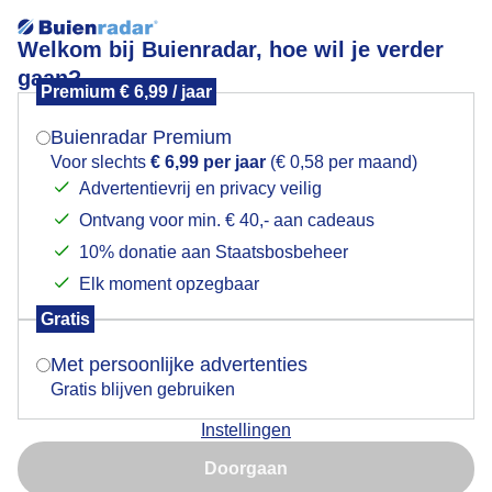
Welkom bij Buienradar, hoe wil je verder
gaan?
Premium € 6,99 / jaar
Mogen we je locatie gebruiken voor het
Lees meer.
weer?
Buienradar Premium
Besneeuwde landschap
Voor slechts
€ 6,99 per jaar
(€ 0,58 per maand)
Advertentievrij en privacy veilig
Ontvang voor min. € 40,- aan cadeaus
Indien je hier nog geen akkoord op hebt gegeven,
verschijnt er zo een pop-up uit je browser waarin
10% donatie aan Staatsbosbeheer
deze toestemming gevraagd wordt.
Elk moment opzegbaar
Gratis
Is goed, toon de popup
Met persoonlijke advertenties
Gratis blijven gebruiken
Instellingen
Nu niet, misschien later
Sneeuw is een vorm van neerslag die bestaat uit
Doorgaan
ijskristallen, die bekendstaan als sneeuwvlokken.
Gebruik je Safari en wil je niet elke dag deze pop-up zien?