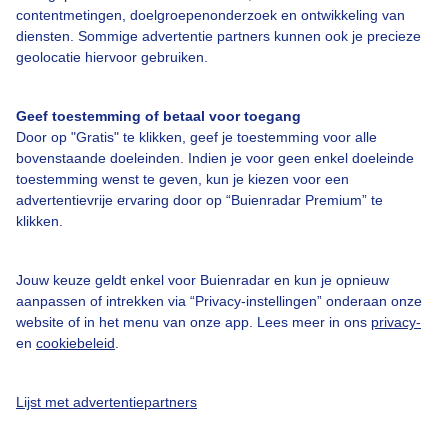
contentmetingen, doelgroepenonderzoek en ontwikkeling van
diensten. Sommige advertentie partners kunnen ook je precieze
geolocatie hiervoor gebruiken.
Over Buienradar
Geef toestemming of betaal voor toegang
Bedrijfsgegevens
Door op "Gratis" te klikken, geef je toestemming voor alle
Veelgestelde vragen
bovenstaande doeleinden. Indien je voor geen enkel doeleinde
toestemming wenst te geven, kun je kiezen voor een
Contact
advertentievrije ervaring door op “Buienradar Premium” te
Toegankelijkheid
klikken.
Gebruikersvoorwaarden
Jouw keuze geldt enkel voor Buienradar en kun je opnieuw
Adverteren
aanpassen of intrekken via “Privacy-instellingen” onderaan onze
website of in het menu van onze app. Lees meer in ons
privacy-
Buienradar Team
en
cookiebeleid
.
Privacy beleid
Cookie beleid
Lijst met advertentiepartners
Privacy instellingen