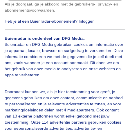
Als je doorgaat, ga je akkoord met de
gebruikers-
,
privacy-
en
Klik
hier
om dit aan te passen
abonnementsvoorwaarden
.
Door: Regina Vastenhout
Gemaakt: 10-03-2023, 585x bekeken
Heb je al een Buienradar-abonnement?
Inloggen
Buienradar is onderdeel van DPG Media.
Besneeuwdelandschap
Sneeuw
Buienradar en DPG Media gebruiken cookies om informatie over
je apparaat, locatie, browser en surfgedrag te verzamelen. Deze
informatie combineren we met de gegevens die je zelf deelt met
ons, zoals wanneer je een account aanmaakt. Dit doen we om
Bekijk slideshow
het gebruik van onze media te analyseren en onze websites en
apps te verbeteren.
Daarnaast kunnen we, als je hier toestemming voor geeft, je
gegevens gebruiken om onze content, communicatie en aanbod
Een moment geduld aub...
te personaliseren en je relevante advertenties te tonen, en voor
marketingdoeleinden delen met 4 mediapartners. Ook content
van 13 externe platformen wordt enkel getoond met jouw
toestemming. Onze 114 advertentie partners gebruiken cookies
voor gepersonaliseerde advertenties, advertentie- en