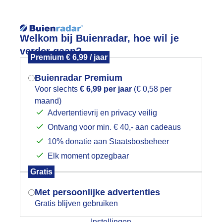
Reisinforma
Welkom bij Buienradar, hoe wil je
verder gaan?
Premium € 6,99 / jaar
Buienradar Premium
Voor slechts
€ 6,99 per jaar
(€ 0,58 per
wijd
Foto en video
Weerzine
maand)
Mogen we je locatie gebruiken voor
Advertentievrij en privacy veilig
het weer?
Zoeken in 
Ontvang voor min. € 40,- aan cadeaus
10% donatie aan Staatsbosbeheer
onnig schaatsweer
Elk moment opzegbaar
Indien je hier nog geen akkoord op hebt
Gratis
gegeven, verschijnt er zo een pop-up uit
je browser waarin deze toestemming
Met persoonlijke advertenties
gevraagd wordt.
Gratis blijven gebruiken
Instellingen