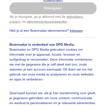
Is goed, toon de popup
Doorgaan
Nu niet, misschien later
Als je doorgaat, ga je akkoord met de
gebruikers-
,
privacy-
en
abonnementsvoorwaarden
.
Gebruik je Safari en wil je niet elke dag deze pop-up
zien?
Heb je al een Buienradar-abonnement?
Inloggen
Klik
hier
om dit aan te passen
Buienradar is onderdeel van DPG Media.
Buienradar en DPG Media gebruiken cookies om
informatie over je apparaat, locatie, browser en
surfgedrag te verzamelen. Deze informatie combineren
we met de gegevens die je zelf deelt met ons, zoals
wanneer je een account aanmaakt. Dit doen we om het
gebruik van onze media te analyseren en onze websites
en apps te verbeteren.
nnig schaatsweer nog kerstvakantie dus drukte met schaat
Daarnaast kunnen we, als je hier toestemming voor geeft,
je gegevens gebruiken om onze content, communicatie
r: ria brasser
Gemaakt: 03-01-2023, 285x bekeken
en aanbod te personaliseren en je relevante advertenties