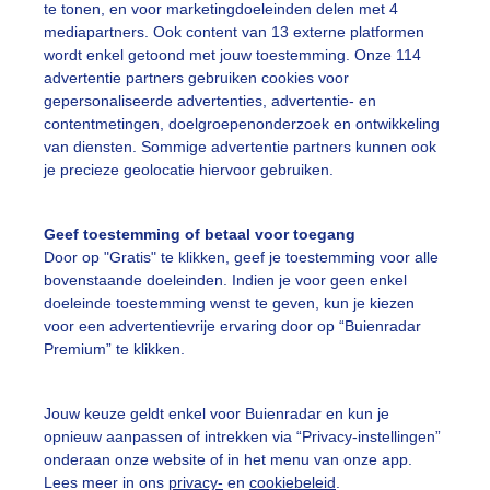
te tonen, en voor marketingdoeleinden delen met 4
mediapartners. Ook content van 13 externe platformen
onnigschaatsweer
Kerstvakantie
Drukteopdekunstijsbaan
wordt enkel getoond met jouw toestemming. Onze 114
advertentie partners gebruiken cookies voor
gepersonaliseerde advertenties, advertentie- en
ekijk slideshow
contentmetingen, doelgroepenonderzoek en ontwikkeling
van diensten. Sommige advertentie partners kunnen ook
je precieze geolocatie hiervoor gebruiken.
Geef toestemming of betaal voor toegang
Door op "Gratis" te klikken, geef je toestemming voor alle
Een moment geduld
bovenstaande doeleinden. Indien je voor geen enkel
doeleinde toestemming wenst te geven, kun je kiezen
voor een advertentievrije ervaring door op “Buienradar
Premium” te klikken.
uienradar
Mijn weer
Jouw keuze geldt enkel voor Buienradar en kun je
fsgegevens
De Bilt
opnieuw aanpassen of intrekken via “Privacy-instellingen”
stelde vragen
onderaan onze website of in het menu van onze app.
Lees meer in ons
privacy-
en
cookiebeleid
.
t