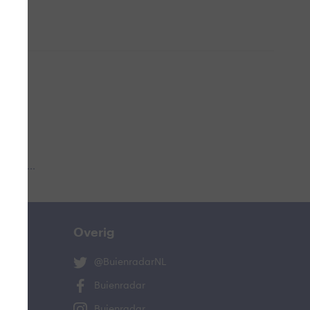
 aub...
Overig
@BuienradarNL
Buienradar
Buienradar