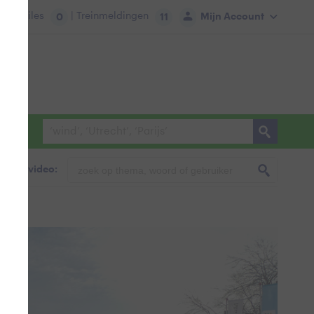
tie:
Files
| Treinmeldingen
Mijn Account
0
11
foto & video: