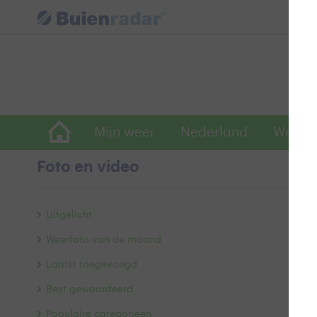
Mijn weer
Nederland
Wereld
Foto en video
Z
Uitgelicht
Weerfoto van de maand
Laatst toegevoegd
Best gewaardeerd
Populaire categorieën