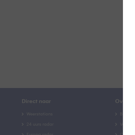
Z
B
Direct naar
Over B
Weerstations
Bedrij
24 uurs radar
Veelge
Europa radar
Contac