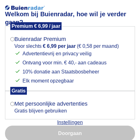
Welkom bij Buienradar, hoe wil je verder
gaan?
Premium € 6,99 / jaar
Mogen we je locatie gebruiken voor het
Zonnig schaatsweer
weer?
Buienradar Premium
Voor slechts
€ 6,99 per jaar
(€ 0,58 per maand)
Advertentievrij en privacy veilig
Ontvang voor min. € 40,- aan cadeaus
Indien je hier nog geen akkoord op hebt gegeven,
verschijnt er zo een pop-up uit je browser waarin
10% donatie aan Staatsbosbeheer
deze toestemming gevraagd wordt.
Elk moment opzegbaar
Gratis
Is goed, toon de popup
Met persoonlijke advertenties
Gratis blijven gebruiken
Zonnig schaatsweer nog kerstvakantie dus drukte
Instellingen
met schaatsers op de kunstijsbaan
Nu niet, misschien later
Doorgaan
Door: ria brasser
Gemaakt: 03-01-2023, 242x bekeken
Gebruik je Safari en wil je niet elke dag deze pop-up zien?