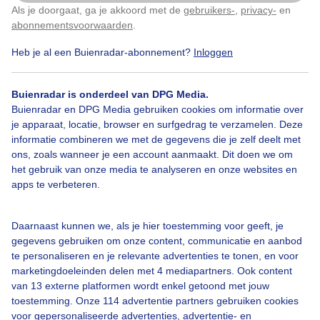
Als je doorgaat, ga je akkoord met de
gebruikers-
,
privacy-
en
Klik
hier
om dit aan te passen
abonnementsvoorwaarden
.
Heb je al een Buienradar-abonnement?
Inloggen
Zonnigschaatsweer
Drukteopdekunstijsbaan
Buienradar is onderdeel van DPG Media.
Kerstvakantie
Buienradar en DPG Media gebruiken cookies om informatie over
je apparaat, locatie, browser en surfgedrag te verzamelen. Deze
informatie combineren we met de gegevens die je zelf deelt met
ons, zoals wanneer je een account aanmaakt. Dit doen we om
Bekijk slideshow
het gebruik van onze media te analyseren en onze websites en
apps te verbeteren.
Daarnaast kunnen we, als je hier toestemming voor geeft, je
gegevens gebruiken om onze content, communicatie en aanbod
te personaliseren en je relevante advertenties te tonen, en voor
Een moment geduld aub...
marketingdoeleinden delen met 4 mediapartners. Ook content
van 13 externe platformen wordt enkel getoond met jouw
toestemming. Onze 114 advertentie partners gebruiken cookies
voor gepersonaliseerde advertenties, advertentie- en