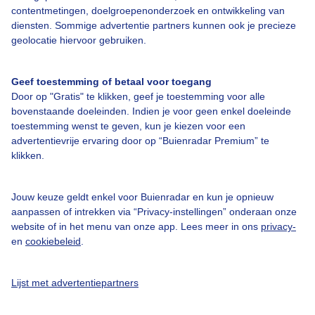
contentmetingen, doelgroepenonderzoek en ontwikkeling van
diensten. Sommige advertentie partners kunnen ook je precieze
geolocatie hiervoor gebruiken.
Over Buienradar
Geef toestemming of betaal voor toegang
Bedrijfsgegevens
Door op "Gratis" te klikken, geef je toestemming voor alle
Veelgestelde vragen
bovenstaande doeleinden. Indien je voor geen enkel doeleinde
toestemming wenst te geven, kun je kiezen voor een
Contact
advertentievrije ervaring door op “Buienradar Premium” te
klikken.
Toegankelijkheid
Gebruikersvoorwaarden
Jouw keuze geldt enkel voor Buienradar en kun je opnieuw
Adverteren
aanpassen of intrekken via “Privacy-instellingen” onderaan onze
website of in het menu van onze app. Lees meer in ons
privacy-
Buienradar Team
en
cookiebeleid
.
Privacy beleid
Cookie beleid
Lijst met advertentiepartners
Privacy instellingen