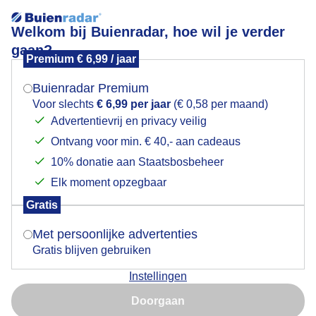
Welkom bij Buienradar, hoe wil je verder
gaan?
Premium € 6,99 / jaar
Mogen we je locatie gebruiken voor het
Lees meer.
weer?
Buienradar Premium
Onder de parasol
Voor slechts
€ 6,99 per jaar
(€ 0,58 per maand)
Advertentievrij en privacy veilig
Ontvang voor min. € 40,- aan cadeaus
Indien je hier nog geen akkoord op hebt gegeven,
verschijnt er zo een pop-up uit je browser waarin
10% donatie aan Staatsbosbeheer
deze toestemming gevraagd wordt.
Elk moment opzegbaar
Gratis
Is goed, toon de popup
Met persoonlijke advertenties
Gratis blijven gebruiken
Instellingen
Nu niet, misschien later
Onder de parasol voor wat schaduw van de
Doorgaan
brandende zon
Gebruik je Safari en wil je niet elke dag deze pop-up zien?