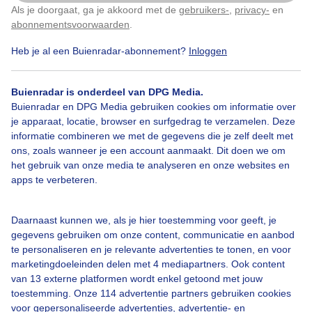
Als je doorgaat, ga je akkoord met de
gebruikers-
,
privacy-
en
Klik
hier
om dit aan te passen
abonnementsvoorwaarden
.
Door: ria brasser
Gemaakt: 10-08-2022, 387x bekeken
Heb je al een Buienradar-abonnement?
Inloggen
Buienradar is onderdeel van DPG Media.
Onderdeparasol
Schaduw
Brandendezon
Buienradar en DPG Media gebruiken cookies om informatie over
je apparaat, locatie, browser en surfgedrag te verzamelen. Deze
informatie combineren we met de gegevens die je zelf deelt met
ons, zoals wanneer je een account aanmaakt. Dit doen we om
Bekijk slideshow
het gebruik van onze media te analyseren en onze websites en
apps te verbeteren.
Daarnaast kunnen we, als je hier toestemming voor geeft, je
gegevens gebruiken om onze content, communicatie en aanbod
Een moment geduld aub...
te personaliseren en je relevante advertenties te tonen, en voor
marketingdoeleinden delen met 4 mediapartners. Ook content
van 13 externe platformen wordt enkel getoond met jouw
toestemming. Onze 114 advertentie partners gebruiken cookies
voor gepersonaliseerde advertenties, advertentie- en