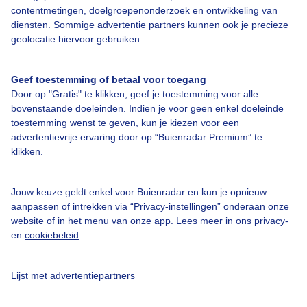
contentmetingen, doelgroepenonderzoek en ontwikkeling van
diensten. Sommige advertentie partners kunnen ook je precieze
geolocatie hiervoor gebruiken.
Over Buienradar
Geef toestemming of betaal voor toegang
Bedrijfsgegevens
Door op "Gratis" te klikken, geef je toestemming voor alle
Veelgestelde vragen
bovenstaande doeleinden. Indien je voor geen enkel doeleinde
toestemming wenst te geven, kun je kiezen voor een
Contact
advertentievrije ervaring door op “Buienradar Premium” te
Toegankelijkheid
klikken.
Gebruikersvoorwaarden
Jouw keuze geldt enkel voor Buienradar en kun je opnieuw
Adverteren
aanpassen of intrekken via “Privacy-instellingen” onderaan onze
website of in het menu van onze app. Lees meer in ons
privacy-
Buienradar Team
en
cookiebeleid
.
Privacy beleid
Cookie beleid
Lijst met advertentiepartners
Privacy instellingen