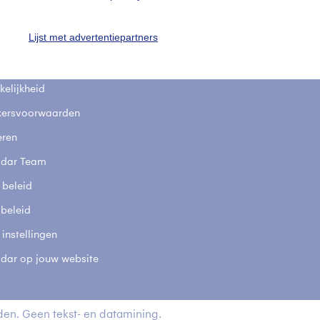
fsgegevens
De Bilt
Lijst met advertentiepartners
stelde vragen
t
elijkheid
kersvoorwaarden
eren
adar Team
 beleid
 beleid
 instellingen
adar op jouw website
en. Geen tekst- en datamining.