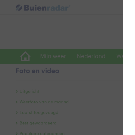
Mijn weer
Nederland
Wereld
Foto en video
V
Uitgelicht
Weerfoto van de maand
Laatst toegevoegd
Best gewaardeerd
Populaire categorieën