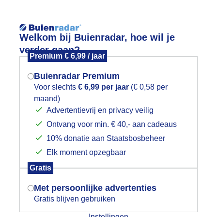
Reisinforma
Welkom bij Buienradar, hoe wil je
verder gaan?
Premium € 6,99 / jaar
Buienradar Premium
Voor slechts
€ 6,99 per jaar
(€ 0,58 per
wijd
Foto en video
Weerzine
maand)
Mogen we je locatie gebruiken voor
Advertentievrij en privacy veilig
het weer?
Zoeken in 
Ontvang voor min. € 40,- aan cadeaus
10% donatie aan Staatsbosbeheer
anmiddag zonniger en een paar lichte
Elk moment opzegbaar
Indien je hier nog geen akkoord op hebt
Gratis
gegeven, verschijnt er zo een pop-up uit
je browser waarin deze toestemming
Met persoonlijke advertenties
gevraagd wordt.
Gratis blijven gebruiken
Instellingen