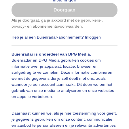
Is goed, toon de popup
Doorgaan
Nu niet, misschien later
Als je doorgaat, ga je akkoord met de
gebruikers-
,
privacy-
en
abonnementsvoorwaarden
.
Gebruik je Safari en wil je niet elke dag deze pop-up
zien?
Heb je al een Buienradar-abonnement?
Inloggen
Klik
hier
om dit aan te passen
Buienradar is onderdeel van DPG Media.
Buienradar en DPG Media gebruiken cookies om
informatie over je apparaat, locatie, browser en
surfgedrag te verzamelen. Deze informatie combineren
we met de gegevens die je zelf deelt met ons, zoals
wanneer je een account aanmaakt. Dit doen we om het
gebruik van onze media te analyseren en onze websites
en apps te verbeteren.
Daarnaast kunnen we, als je hier toestemming voor geeft,
je gegevens gebruiken om onze content, communicatie
en aanbod te personaliseren en je relevante advertenties