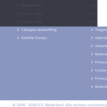
Weerstations
Bedrij
24 uurs radar
Veelge
Europa radar
Contac
7-daagse verwachting
Toegank
Satelliet Europa
Gebrui
Advert
Buienr
Privacy
Cookie
Privacy
Buienr
© 2006 - 2026 RTL Nederland. Alle rechten voorbehoud