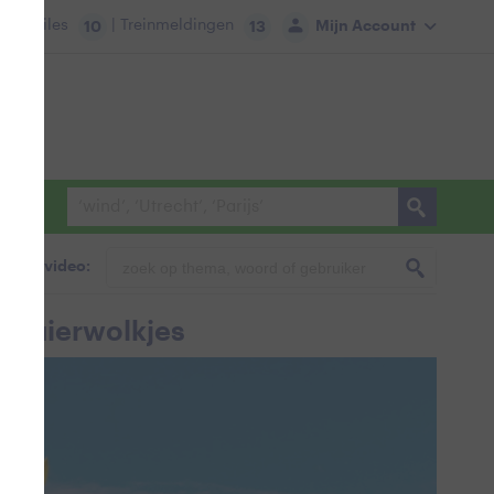
tie:
Files
| Treinmeldingen
Mijn Account
10
13
foto & video:
 sluierwolkjes