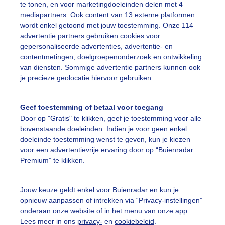
te tonen, en voor marketingdoeleinden delen met 4
middag zonniger en een paar lichte sluierwolkjes
mediapartners. Ook content van 13 externe platformen
wordt enkel getoond met jouw toestemming. Onze 114
r: ria brasser
Gemaakt: 04-08-2022, 217x bekeken
advertentie partners gebruiken cookies voor
gepersonaliseerde advertenties, advertentie- en
contentmetingen, doelgroepenonderzoek en ontwikkeling
ooizonnigweer
Paarsluierwolkjes
Zonnebloem
van diensten. Sommige advertentie partners kunnen ook
je precieze geolocatie hiervoor gebruiken.
ekijk slideshow
Geef toestemming of betaal voor toegang
Door op "Gratis" te klikken, geef je toestemming voor alle
bovenstaande doeleinden. Indien je voor geen enkel
doeleinde toestemming wenst te geven, kun je kiezen
voor een advertentievrije ervaring door op “Buienradar
Premium” te klikken.
Een moment geduld
Jouw keuze geldt enkel voor Buienradar en kun je
opnieuw aanpassen of intrekken via “Privacy-instellingen”
onderaan onze website of in het menu van onze app.
uienradar
Mijn weer
Lees meer in ons
privacy-
en
cookiebeleid
.