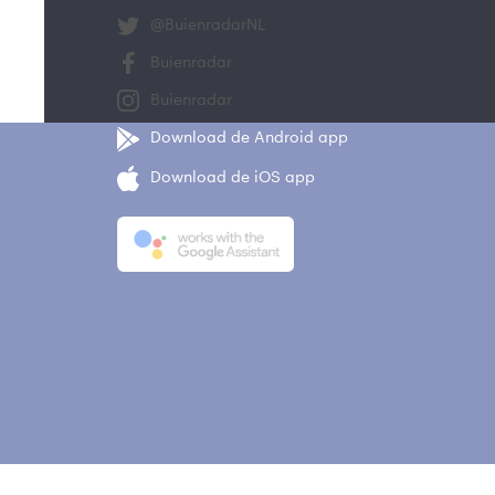
@BuienradarNL
Buienradar
Buienradar
Download de Android app
Download de iOS app