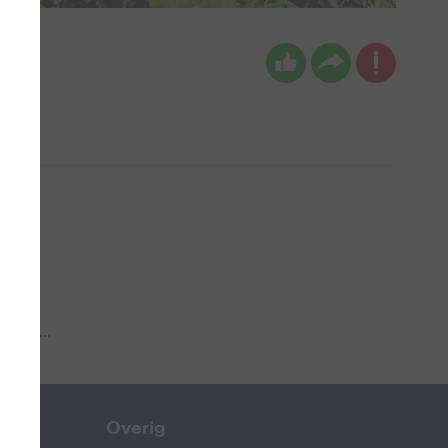
 aub...
Overig