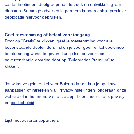
contentmetingen, doelgroepenonderzoek en ontwikkeling van
diensten. Sommige advertentie partners kunnen ook je precieze
geolocatie hiervoor gebruiken.
Over Buienradar
Geef toestemming of betaal voor toegang
Bedrijfsgegevens
Door op "Gratis" te klikken, geef je toestemming voor alle
Veelgestelde vragen
bovenstaande doeleinden. Indien je voor geen enkel doeleinde
toestemming wenst te geven, kun je kiezen voor een
Contact
advertentievrije ervaring door op “Buienradar Premium” te
Toegankelijkheid
klikken.
Gebruikersvoorwaarden
Jouw keuze geldt enkel voor Buienradar en kun je opnieuw
Adverteren
aanpassen of intrekken via “Privacy-instellingen” onderaan onze
website of in het menu van onze app. Lees meer in ons
privacy-
Buienradar Team
en
cookiebeleid
.
Privacy beleid
Cookie beleid
Lijst met advertentiepartners
Privacy instellingen