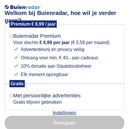
Welkom bij Buienradar, hoe wil je verder
gaan?
Premium € 6,99 / jaar
Mogen we je locatie gebruiken voor het
Lees meer.
weer?
Buienradar Premium
STRANDZESDAAGSE TEGEN DE WIND IN
Voor slechts
€ 6,99 per jaar
(€ 0,58 per maand)
Advertentievrij en privacy veilig
Ontvang voor min. € 40,- aan cadeaus
Indien je hier nog geen akkoord op hebt gegeven,
verschijnt er zo een pop-up uit je browser waarin
10% donatie aan Staatsbosbeheer
deze toestemming gevraagd wordt.
Elk moment opzegbaar
Gratis
Is goed, toon de popup
Met persoonlijke advertenties
Gratis blijven gebruiken
Instellingen
Nu niet, misschien later
Strand6Daagse doet vandaag Noordwijk aan. Van
Doorgaan
Hoek van Holland naar Den Helder.
Gebruik je Safari en wil je niet elke dag deze pop-up zien?