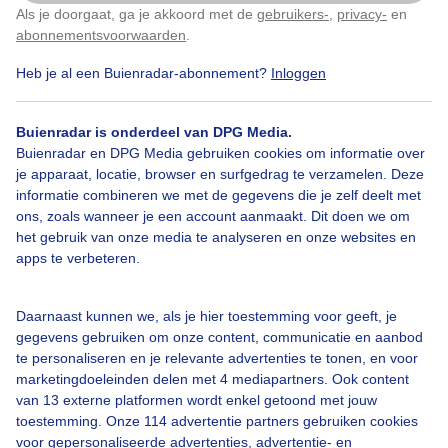
Als je doorgaat, ga je akkoord met de
gebruikers-
,
privacy-
en
Klik
hier
om dit aan te passen
abonnementsvoorwaarden
.
Door: Els Bax
Gemaakt: 26-07-2022, 253x bekeken
Heb je al een Buienradar-abonnement?
Inloggen
Buienradar is onderdeel van DPG Media.
#strand6daagse
Zon
Zomer
Buienradar en DPG Media gebruiken cookies om informatie over
je apparaat, locatie, browser en surfgedrag te verzamelen. Deze
informatie combineren we met de gegevens die je zelf deelt met
ons, zoals wanneer je een account aanmaakt. Dit doen we om
Bekijk slideshow
het gebruik van onze media te analyseren en onze websites en
apps te verbeteren.
Daarnaast kunnen we, als je hier toestemming voor geeft, je
gegevens gebruiken om onze content, communicatie en aanbod
Een moment geduld aub...
te personaliseren en je relevante advertenties te tonen, en voor
marketingdoeleinden delen met 4 mediapartners. Ook content
van 13 externe platformen wordt enkel getoond met jouw
toestemming. Onze 114 advertentie partners gebruiken cookies
voor gepersonaliseerde advertenties, advertentie- en