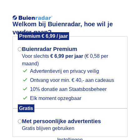
Reisinforma
Welkom bij Buienradar, hoe wil je
verder gaan?
Premium € 6,99 / jaar
Buienradar Premium
Voor slechts
€ 6,99 per jaar
(€ 0,58 per
wijd
Foto en video
Weerzine
maand)
Mogen we je locatie gebruiken voor
Advertentievrij en privacy veilig
het weer?
Zoeken in 
Ontvang voor min. € 40,- aan cadeaus
10% donatie aan Staatsbosbeheer
TRANDZESDAAGSE TEGEN DE WIND I
Elk moment opzegbaar
Indien je hier nog geen akkoord op hebt
Gratis
gegeven, verschijnt er zo een pop-up uit
je browser waarin deze toestemming
Met persoonlijke advertenties
gevraagd wordt.
Gratis blijven gebruiken
Instellingen