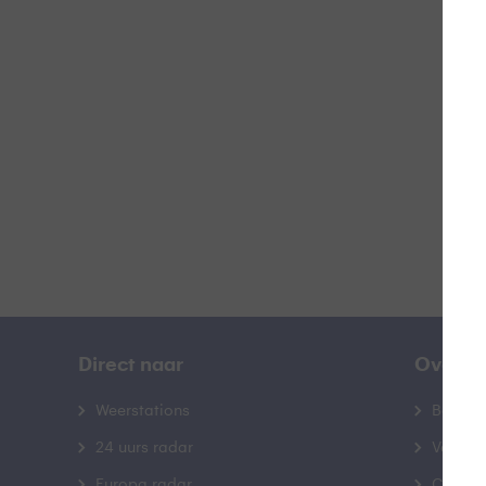
#
B
Direct naar
Over B
Weerstations
Bedrij
24 uurs radar
Veelge
Europa radar
Contac