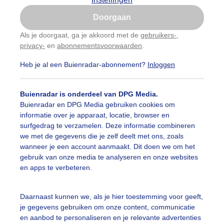
Is goed, toon de popup
Doorgaan
Nu niet, misschien later
Als je doorgaat, ga je akkoord met de
gebruikers-
,
privacy-
en
abonnementsvoorwaarden
.
Gebruik je Safari en wil je niet elke dag deze pop-up
zien?
Heb je al een Buienradar-abonnement?
Inloggen
Klik
hier
om dit aan te passen
Buienradar is onderdeel van DPG Media.
Buienradar en DPG Media gebruiken cookies om
informatie over je apparaat, locatie, browser en
surfgedrag te verzamelen. Deze informatie combineren
we met de gegevens die je zelf deelt met ons, zoals
wanneer je een account aanmaakt. Dit doen we om het
gebruik van onze media te analyseren en onze websites
en apps te verbeteren.
rand6Daagse doet vandaag Noordwijk aan. Van Hoek van H
Daarnaast kunnen we, als je hier toestemming voor geeft,
je gegevens gebruiken om onze content, communicatie
r: Els Bax
Gemaakt: 26-07-2022, 235x bekeken
en aanbod te personaliseren en je relevante advertenties