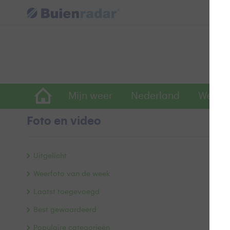
Mijn weer
Nederland
Wereld
Foto en video
S
Uitgelicht
Weerfoto van de week
Laatst toegevoegd
Best gewaardeerd
Populaire categorieën