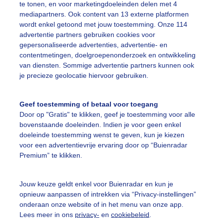
te tonen, en voor marketingdoeleinden delen met 4
mediapartners. Ook content van 13 externe platformen
strand6daagse
Zon
Zomer
wordt enkel getoond met jouw toestemming. Onze 114
advertentie partners gebruiken cookies voor
gepersonaliseerde advertenties, advertentie- en
ekijk slideshow
contentmetingen, doelgroepenonderzoek en ontwikkeling
van diensten. Sommige advertentie partners kunnen ook
je precieze geolocatie hiervoor gebruiken.
Geef toestemming of betaal voor toegang
Door op "Gratis" te klikken, geef je toestemming voor alle
Een moment geduld
bovenstaande doeleinden. Indien je voor geen enkel
doeleinde toestemming wenst te geven, kun je kiezen
voor een advertentievrije ervaring door op “Buienradar
Premium” te klikken.
uienradar
Mijn weer
Jouw keuze geldt enkel voor Buienradar en kun je
fsgegevens
De Bilt
opnieuw aanpassen of intrekken via “Privacy-instellingen”
stelde vragen
onderaan onze website of in het menu van onze app.
Lees meer in ons
privacy-
en
cookiebeleid
.
t