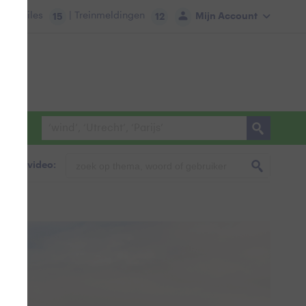
tie:
Files
| Treinmeldingen
Mijn Account
15
12
foto & video:
N