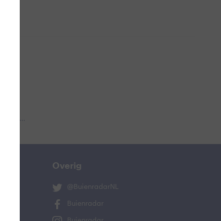
 aub...
Overig
@BuienradarNL
Buienradar
Buienradar