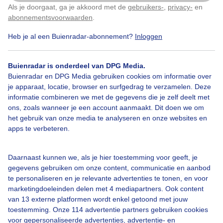
Als je doorgaat, ga je akkoord met de
gebruikers-
,
privacy-
en
Klik
hier
om dit aan te passen
Door: Astrid Wiessner Hoog
Gemaakt: 19-07-2022, 163x bekeken
abonnementsvoorwaarden
.
Heb je al een Buienradar-abonnement?
Inloggen
Beigelucht
Besproeien
Zon
Buienradar is onderdeel van DPG Media.
Buienradar en DPG Media gebruiken cookies om informatie over
je apparaat, locatie, browser en surfgedrag te verzamelen. Deze
informatie combineren we met de gegevens die je zelf deelt met
Bekijk slideshow
ons, zoals wanneer je een account aanmaakt. Dit doen we om
het gebruik van onze media te analyseren en onze websites en
apps te verbeteren.
Daarnaast kunnen we, als je hier toestemming voor geeft, je
gegevens gebruiken om onze content, communicatie en aanbod
Een moment geduld aub...
te personaliseren en je relevante advertenties te tonen, en voor
marketingdoeleinden delen met 4 mediapartners. Ook content
van 13 externe platformen wordt enkel getoond met jouw
toestemming. Onze 114 advertentie partners gebruiken cookies
voor gepersonaliseerde advertenties, advertentie- en