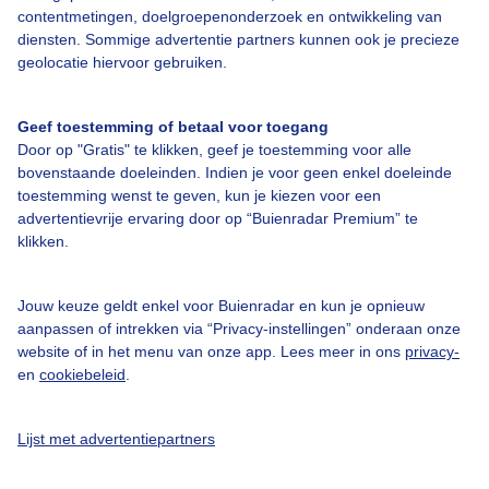
contentmetingen, doelgroepenonderzoek en ontwikkeling van
diensten. Sommige advertentie partners kunnen ook je precieze
Over Buienradar
geolocatie hiervoor gebruiken.
Bedrijfsgegevens
Geef toestemming of betaal voor toegang
Veelgestelde vragen
Door op "Gratis" te klikken, geef je toestemming voor alle
bovenstaande doeleinden. Indien je voor geen enkel doeleinde
Contact
toestemming wenst te geven, kun je kiezen voor een
advertentievrije ervaring door op “Buienradar Premium” te
Toegankelijkheid
klikken.
Gebruikersvoorwaarden
Adverteren
Jouw keuze geldt enkel voor Buienradar en kun je opnieuw
aanpassen of intrekken via “Privacy-instellingen” onderaan onze
Buienradar Team
website of in het menu van onze app. Lees meer in ons
privacy-
Privacy beleid
en
cookiebeleid
.
Cookie beleid
Lijst met advertentiepartners
Privacy instellingen
Gratis weerdata