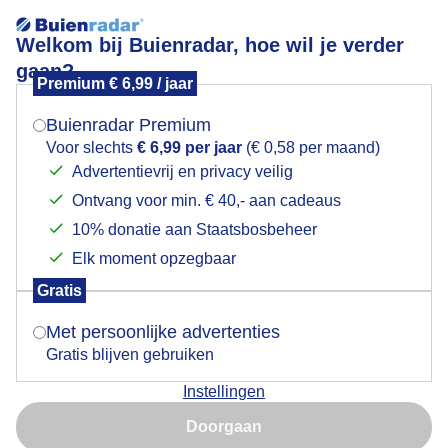
Welkom bij Buienradar, hoe wil je verder
gaan?
Premium € 6,99 / jaar
Mogen we je locatie gebruiken voor het
Lees meer.
weer?
Buienradar Premium
Beige lucht met zon en in de verte land besproeien
Voor slechts
€ 6,99 per jaar
(€ 0,58 per maand)
Advertentievrij en privacy veilig
Ontvang voor min. € 40,- aan cadeaus
Indien je hier nog geen akkoord op hebt gegeven,
verschijnt er zo een pop-up uit je browser waarin
10% donatie aan Staatsbosbeheer
deze toestemming gevraagd wordt.
Elk moment opzegbaar
Gratis
Is goed, toon de popup
Met persoonlijke advertenties
Gratis blijven gebruiken
Instellingen
Nu niet, misschien later
Beige lucht met zon en in de verte land besproeien
Doorgaan
Gebruik je Safari en wil je niet elke dag deze pop-up zien?