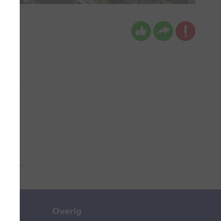
 aub...
Overig