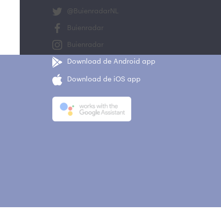
@BuienradarNL
Buienradar
Buienradar
Download de Android app
Download de iOS app