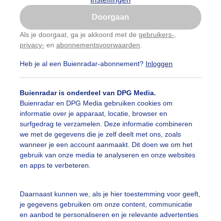
Is goed, toon de popup
Doorgaan
Nu niet, misschien later
Als je doorgaat, ga je akkoord met de
gebruikers-
,
privacy-
en
abonnementsvoorwaarden
.
Gebruik je Safari en wil je niet elke dag deze pop-up
zien?
Heb je al een Buienradar-abonnement?
Inloggen
Klik
hier
om dit aan te passen
Buienradar is onderdeel van DPG Media.
Buienradar en DPG Media gebruiken cookies om
informatie over je apparaat, locatie, browser en
surfgedrag te verzamelen. Deze informatie combineren
we met de gegevens die je zelf deelt met ons, zoals
wanneer je een account aanmaakt. Dit doen we om het
gebruik van onze media te analyseren en onze websites
en apps te verbeteren.
Daarnaast kunnen we, als je hier toestemming voor geeft,
je gegevens gebruiken om onze content, communicatie
en aanbod te personaliseren en je relevante advertenties