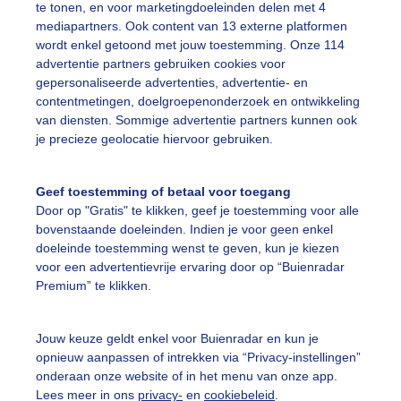
te tonen, en voor marketingdoeleinden delen met 4
kjes en veel zon
mediapartners. Ook content van 13 externe platformen
wordt enkel getoond met jouw toestemming. Onze 114
r: Anne-Marie van Iersel
Gemaakt: 13-05-2022, 253x bekeken
advertentie partners gebruiken cookies voor
gepersonaliseerde advertenties, advertentie- en
contentmetingen, doelgroepenonderzoek en ontwikkeling
aven
Loods
Zon
Wolken
van diensten. Sommige advertentie partners kunnen ook
je precieze geolocatie hiervoor gebruiken.
ekijk slideshow
Geef toestemming of betaal voor toegang
Door op "Gratis" te klikken, geef je toestemming voor alle
bovenstaande doeleinden. Indien je voor geen enkel
doeleinde toestemming wenst te geven, kun je kiezen
voor een advertentievrije ervaring door op “Buienradar
Premium” te klikken.
Een moment geduld
Jouw keuze geldt enkel voor Buienradar en kun je
opnieuw aanpassen of intrekken via “Privacy-instellingen”
onderaan onze website of in het menu van onze app.
uienradar
Mijn weer
Lees meer in ons
privacy-
en
cookiebeleid
.