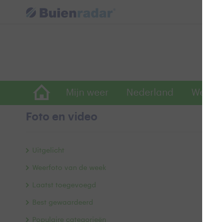
Mijn weer
Nederland
Wereld
Foto en video
W
Uitgelicht
Weerfoto van de week
Laatst toegevoegd
Best gewaardeerd
Populaire categorieën