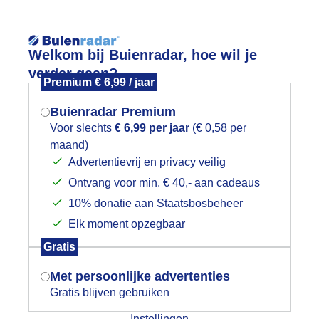
Reisinforma
Welkom bij Buienradar, hoe wil je
verder gaan?
Premium € 6,99 / jaar
Buienradar Premium
Voor slechts
€ 6,99 per jaar
(€ 0,58 per
wijd
Foto en video
Weerzine
maand)
Mogen we je locatie gebruiken voor
Advertentievrij en privacy veilig
het weer?
Zoeken in 
Ontvang voor min. € 40,- aan cadeaus
10% donatie aan Staatsbosbeheer
olkjes en veel zon
Elk moment opzegbaar
Indien je hier nog geen akkoord op hebt
Gratis
gegeven, verschijnt er zo een pop-up uit
je browser waarin deze toestemming
Met persoonlijke advertenties
gevraagd wordt.
Gratis blijven gebruiken
Instellingen