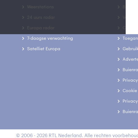
Weerstations
Bedrij
24 uurs radar
Veelge
Europa radar
Contac
7-daagse verwachting
Toegank
Satelliet Europa
Gebrui
Advert
Buienr
Privacy
Cookie
Privacy
Buienr
© 2006 - 2026 RTL Nederland. Alle rechten voorbehoud