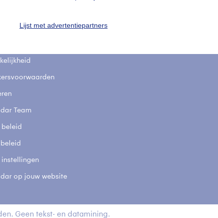
fsgegevens
De Bilt
Lijst met advertentiepartners
stelde vragen
t
elijkheid
kersvoorwaarden
eren
adar Team
 beleid
 beleid
 instellingen
adar op jouw website
en. Geen tekst- en datamining.