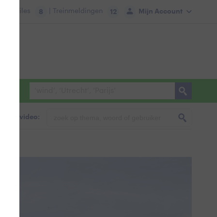
tie:
Files
| Treinmeldingen
Mijn Account
8
12
foto & video: