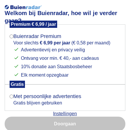
Welkom bij Buienradar, hoe wil je verder
gaan?
Premium € 6,99 / jaar
Mogen we je locatie gebruiken voor het
Mooie zonnige start van de dag
weer?
Buienradar Premium
Voor slechts
€ 6,99 per jaar
(€ 0,58 per maand)
Advertentievrij en privacy veilig
Ontvang voor min. € 40,- aan cadeaus
Indien je hier nog geen akkoord op hebt gegeven,
verschijnt er zo een pop-up uit je browser waarin
10% donatie aan Staatsbosbeheer
deze toestemming gevraagd wordt.
Elk moment opzegbaar
Gratis
Is goed, toon de popup
Met persoonlijke advertenties
Gratis blijven gebruiken
Instellingen
Nu niet, misschien later
Bijgaand een mooie weerfoto van vanochtend met de
Doorgaan
zon, een blauwe lucht en geen wind en een schitterend
Gebruik je Safari en wil je niet elke dag deze pop-up zien?