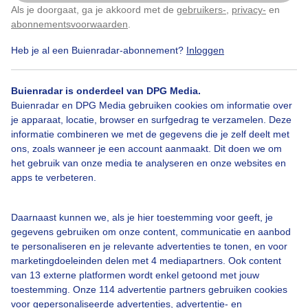
dorpsgezicht van Schalkwijk. In het water zie je een
Als je doorgaat, ga je akkoord met de
gebruikers-
,
privacy-
en
Klik
hier
om dit aan te passen
fraaie reflectie van de karakteristieke huizen en
abonnementsvoorwaarden
.
kerktoren.
Heb je al een Buienradar-abonnement?
Inloggen
Door: Arco Visser
Gemaakt: 04-05-2022, 632x bekeken
Buienradar is onderdeel van DPG Media.
Buienradar en DPG Media gebruiken cookies om informatie over
je apparaat, locatie, browser en surfgedrag te verzamelen. Deze
informatie combineren we met de gegevens die je zelf deelt met
Dorpscentrum
#reflectie
Zon
ons, zoals wanneer je een account aanmaakt. Dit doen we om
het gebruik van onze media te analyseren en onze websites en
apps te verbeteren.
Bekijk slideshow
Daarnaast kunnen we, als je hier toestemming voor geeft, je
gegevens gebruiken om onze content, communicatie en aanbod
te personaliseren en je relevante advertenties te tonen, en voor
marketingdoeleinden delen met 4 mediapartners. Ook content
van 13 externe platformen wordt enkel getoond met jouw
Een moment geduld aub...
toestemming. Onze 114 advertentie partners gebruiken cookies
voor gepersonaliseerde advertenties, advertentie- en