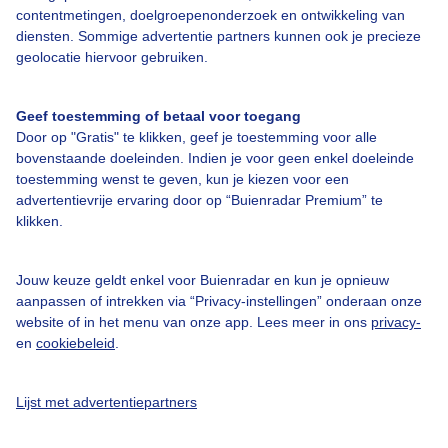
contentmetingen, doelgroepenonderzoek en ontwikkeling van
diensten. Sommige advertentie partners kunnen ook je precieze
geolocatie hiervoor gebruiken.
Geef toestemming of betaal voor toegang
Over Buienradar
Door op "Gratis" te klikken, geef je toestemming voor alle
bovenstaande doeleinden. Indien je voor geen enkel doeleinde
Bedrijfsgegevens
toestemming wenst te geven, kun je kiezen voor een
advertentievrije ervaring door op “Buienradar Premium” te
Veelgestelde vragen
klikken.
Contact
Toegankelijkheid
Jouw keuze geldt enkel voor Buienradar en kun je opnieuw
aanpassen of intrekken via “Privacy-instellingen” onderaan onze
Gebruikersvoorwaarden
website of in het menu van onze app. Lees meer in ons
privacy-
en
cookiebeleid
.
Adverteren
Buienradar Team
Lijst met advertentiepartners
Privacy beleid