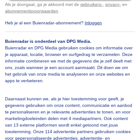
Een prachtige dag
Als je doorgaat, ga je akkoord met de
gebruikers-
,
privacy-
en
Klik
hier
om dit aan te passen
abonnementsvoorwaarden
.
Door: Dilia van Zon
Gemaakt: 28-04-2022, 117x bekeken
Heb je al een Buienradar-abonnement?
Inloggen
Buienradar is onderdeel van DPG Media.
Buienradar en DPG Media gebruiken cookies om informatie over
Blauwelucht
Natuur
Bergcentaurie
je apparaat, locatie, browser en surfgedrag te verzamelen. Deze
informatie combineren we met de gegevens die je zelf deelt met
ons, zoals wanneer je een account aanmaakt. Dit doen we om
Bekijk slideshow
het gebruik van onze media te analyseren en onze websites en
apps te verbeteren.
Daarnaast kunnen we, als je hier toestemming voor geeft, je
gegevens gebruiken om onze content, communicatie en aanbod
te personaliseren en je relevante advertenties te tonen, en voor
Een moment geduld aub...
marketingdoeleinden delen met 4 mediapartners. Ook content
van 13 externe platformen wordt enkel getoond met jouw
toestemming. Onze 114 advertentie partners gebruiken cookies
voor gepersonaliseerde advertenties, advertentie- en