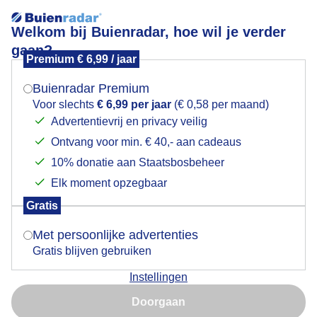
Welkom bij Buienradar, hoe wil je verder
gaan?
Premium € 6,99 / jaar
Mogen we je locatie gebruiken voor het
Zojuist
weer?
Buienradar Premium
Voor slechts
€ 6,99 per jaar
(€ 0,58 per maand)
Advertentievrij en privacy veilig
Ontvang voor min. € 40,- aan cadeaus
Indien je hier nog geen akkoord op hebt gegeven,
verschijnt er zo een pop-up uit je browser waarin
10% donatie aan Staatsbosbeheer
deze toestemming gevraagd wordt.
Elk moment opzegbaar
Gratis
Is goed, toon de popup
Met persoonlijke advertenties
Gratis blijven gebruiken
Instellingen
Nu niet, misschien later
Doorgaan
Gebruik je Safari en wil je niet elke dag deze pop-up zien?