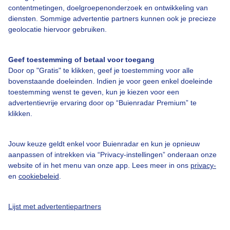
contentmetingen, doelgroepenonderzoek en ontwikkeling van
diensten. Sommige advertentie partners kunnen ook je precieze
geolocatie hiervoor gebruiken.
Over Buienradar
Geef toestemming of betaal voor toegang
Bedrijfsgegevens
Door op "Gratis" te klikken, geef je toestemming voor alle
bovenstaande doeleinden. Indien je voor geen enkel doeleinde
Veelgestelde vragen
toestemming wenst te geven, kun je kiezen voor een
Contact
advertentievrije ervaring door op “Buienradar Premium” te
klikken.
Toegankelijkheid
Gebruikersvoorwaarden
Jouw keuze geldt enkel voor Buienradar en kun je opnieuw
aanpassen of intrekken via “Privacy-instellingen” onderaan onze
Adverteren
website of in het menu van onze app. Lees meer in ons
privacy-
Buienradar Team
en
cookiebeleid
.
Privacy beleid
Lijst met advertentiepartners
Cookie beleid
Privacy instellingen