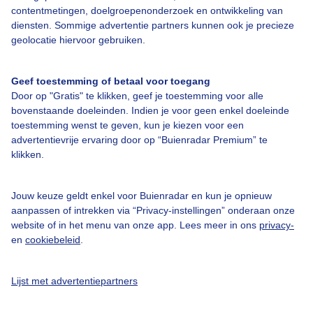
contentmetingen, doelgroepenonderzoek en ontwikkeling van
diensten. Sommige advertentie partners kunnen ook je precieze
Bedrijfsgegevens
geolocatie hiervoor gebruiken.
Veelgestelde vragen
Geef toestemming of betaal voor toegang
Contact
Door op "Gratis" te klikken, geef je toestemming voor alle
Toegankelijkheid
bovenstaande doeleinden. Indien je voor geen enkel doeleinde
toestemming wenst te geven, kun je kiezen voor een
Gebruikersvoorwaarden
advertentievrije ervaring door op “Buienradar Premium” te
klikken.
Adverteren
Buienradar Team
Jouw keuze geldt enkel voor Buienradar en kun je opnieuw
Privacy beleid
aanpassen of intrekken via “Privacy-instellingen” onderaan onze
website of in het menu van onze app. Lees meer in ons
privacy-
Cookie beleid
en
cookiebeleid
.
Privacy instellingen
Gratis weerdata
Lijst met advertentiepartners
@BuienradarNL