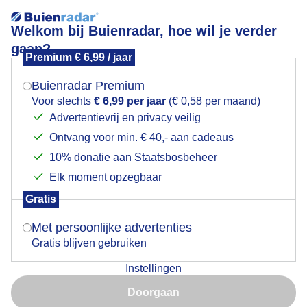
Welkom bij Buienradar, hoe wil je verder
gaan?
Premium € 6,99 / jaar
Mogen we je locatie gebruiken voor het
Fietsen
weer?
Buienradar Premium
Voor slechts
€ 6,99 per jaar
(€ 0,58 per maand)
Advertentievrij en privacy veilig
Ontvang voor min. € 40,- aan cadeaus
Indien je hier nog geen akkoord op hebt gegeven,
verschijnt er zo een pop-up uit je browser waarin
10% donatie aan Staatsbosbeheer
deze toestemming gevraagd wordt.
Elk moment opzegbaar
Gratis
Is goed, toon de popup
Met persoonlijke advertenties
Gratis blijven gebruiken
Prima fietsweer vandaag
Instellingen
Nu niet, misschien later
Door: Ton Wesselius
Gemaakt: 11-04-2022, 228x bekeken
Doorgaan
Gebruik je Safari en wil je niet elke dag deze pop-up zien?