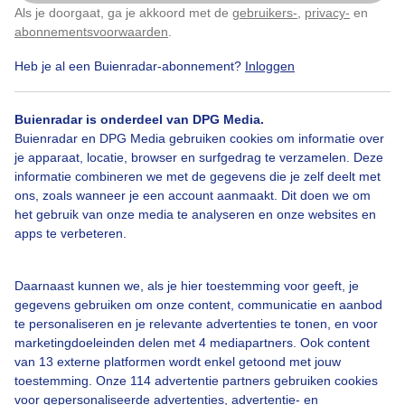
Als je doorgaat, ga je akkoord met de
gebruikers-
,
privacy-
en
Klik
hier
om dit aan te passen
abonnementsvoorwaarden
.
Heb je al een Buienradar-abonnement?
Inloggen
Toerfietsers
Zon
Natuur
Buienradar is onderdeel van DPG Media.
Buienradar en DPG Media gebruiken cookies om informatie over
Bekijk slideshow
je apparaat, locatie, browser en surfgedrag te verzamelen. Deze
informatie combineren we met de gegevens die je zelf deelt met
ons, zoals wanneer je een account aanmaakt. Dit doen we om
het gebruik van onze media te analyseren en onze websites en
apps te verbeteren.
Een moment geduld aub...
Daarnaast kunnen we, als je hier toestemming voor geeft, je
gegevens gebruiken om onze content, communicatie en aanbod
te personaliseren en je relevante advertenties te tonen, en voor
marketingdoeleinden delen met 4 mediapartners. Ook content
van 13 externe platformen wordt enkel getoond met jouw
toestemming. Onze 114 advertentie partners gebruiken cookies
voor gepersonaliseerde advertenties, advertentie- en
Over Buienradar