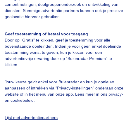
contentmetingen, doelgroepenonderzoek en ontwikkeling van
Over Buienradar
diensten. Sommige advertentie partners kunnen ook je precieze
geolocatie hiervoor gebruiken.
Bedrijfsgegevens
Geef toestemming of betaal voor toegang
Veelgestelde vragen
Door op "Gratis" te klikken, geef je toestemming voor alle
bovenstaande doeleinden. Indien je voor geen enkel doeleinde
Contact
toestemming wenst te geven, kun je kiezen voor een
Toegankelijkheid
advertentievrije ervaring door op “Buienradar Premium” te
klikken.
Gebruikersvoorwaarden
Adverteren
Jouw keuze geldt enkel voor Buienradar en kun je opnieuw
Buienradar Team
aanpassen of intrekken via “Privacy-instellingen” onderaan onze
website of in het menu van onze app. Lees meer in ons
privacy-
Privacy beleid
en
cookiebeleid
.
Cookie beleid
Privacy instellingen
Lijst met advertentiepartners
Gratis weerdata