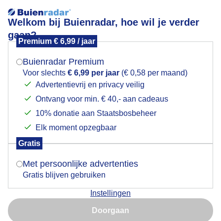
Welkom bij Buienradar, hoe wil je verder
gaan?
Premium € 6,99 / jaar
Mogen we je locatie gebruiken voor het
Lenteverschijnsel
weer?
Buienradar Premium
Voor slechts
€ 6,99 per jaar
(€ 0,58 per maand)
Advertentievrij en privacy veilig
Ontvang voor min. € 40,- aan cadeaus
Indien je hier nog geen akkoord op hebt gegeven,
verschijnt er zo een pop-up uit je browser waarin
10% donatie aan Staatsbosbeheer
deze toestemming gevraagd wordt.
Elk moment opzegbaar
Gratis
Is goed, toon de popup
Met persoonlijke advertenties
Gratis blijven gebruiken
Vosgansjes geboren in Wassenaar Backershagen. Het
Instellingen
is nog niet eens Mei maar er zijn al eendjes en gansjes
Nu niet, misschien later
te spotten. En ook de Meerkoet heeft al eieren.
Doorgaan
Gebruik je Safari en wil je niet elke dag deze pop-up zien?