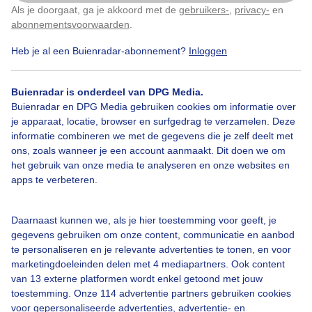
Als je doorgaat, ga je akkoord met de
gebruikers-
,
privacy-
en
Door: Theo Westra
Gemaakt: 30-03-2022, 390x bekeken
Klik
hier
om dit aan te passen
abonnementsvoorwaarden
.
Heb je al een Buienradar-abonnement?
Inloggen
Ganzenpullen
Zon
Lente
Buienradar is onderdeel van DPG Media.
Buienradar en DPG Media gebruiken cookies om informatie over
je apparaat, locatie, browser en surfgedrag te verzamelen. Deze
informatie combineren we met de gegevens die je zelf deelt met
Bekijk slideshow
ons, zoals wanneer je een account aanmaakt. Dit doen we om
het gebruik van onze media te analyseren en onze websites en
apps te verbeteren.
Daarnaast kunnen we, als je hier toestemming voor geeft, je
Een moment geduld aub...
gegevens gebruiken om onze content, communicatie en aanbod
te personaliseren en je relevante advertenties te tonen, en voor
marketingdoeleinden delen met 4 mediapartners. Ook content
van 13 externe platformen wordt enkel getoond met jouw
toestemming. Onze 114 advertentie partners gebruiken cookies
voor gepersonaliseerde advertenties, advertentie- en