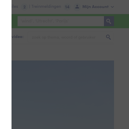
tie:
Files
| Treinmeldingen
Mijn Account
2
14
foto & video: