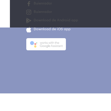
Buienradar
Buienradar
Download de Android app
Download de iOS app