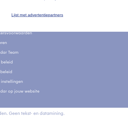
stelde vragen
t
Lijst met advertentiepartners
elijkheid
kersvoorwaarden
eren
adar Team
 beleid
 beleid
 instellingen
adar op jouw website
en. Geen tekst- en datamining.