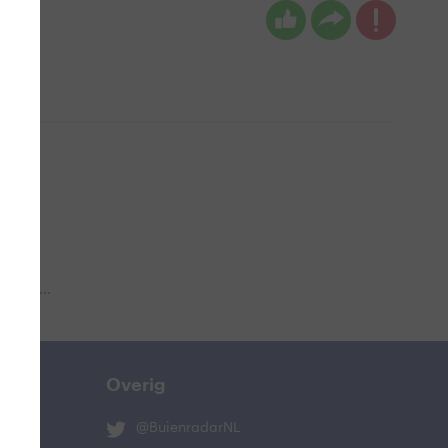
 aub...
Overig
@BuienradarNL