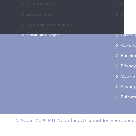
24 uurs radar
Veelge
Europa radar
Contac
7-daagse verwachting
Toegank
Satelliet Europa
Gebrui
Advert
Buienr
Privacy
Cookie
Privacy
Buienr
© 2006 - 2026 RTL Nederland. Alle rechten voorbehoud