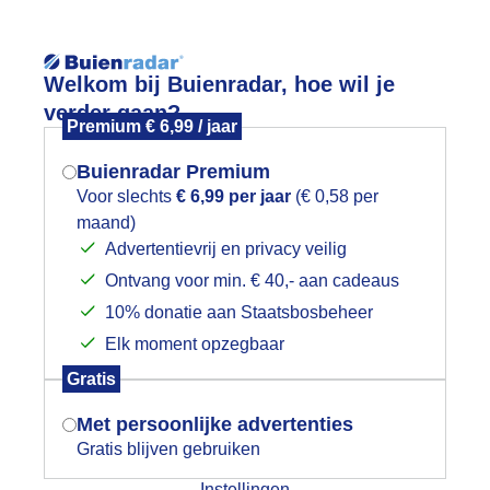
Reisinforma
wijd
Foto en video
Weerzine
Welkom bij Buienradar, hoe wil je
verder gaan?
Premium € 6,99 / jaar
Zoeken in 
Buienradar Premium
Voor slechts
€ 6,99 per jaar
(€ 0,58 per
ilde paarden in de duinen
maand)
Mogen we je locatie gebruiken voor
Advertentievrij en privacy veilig
het weer?
Ontvang voor min. € 40,- aan cadeaus
10% donatie aan Staatsbosbeheer
Elk moment opzegbaar
Indien je hier nog geen akkoord op hebt
Gratis
gegeven, verschijnt er zo een pop-up uit
je browser waarin deze toestemming
Met persoonlijke advertenties
gevraagd wordt.
Gratis blijven gebruiken
Instellingen