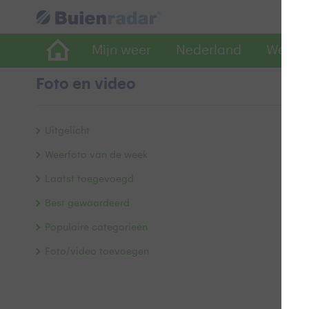
Mijn weer
Nederland
Wereld
Foto en video
W
Uitgelicht
Weerfoto van de week
Laatst toegevoegd
Best gewaardeerd
Populaire categorieën
Foto/video toevoegen