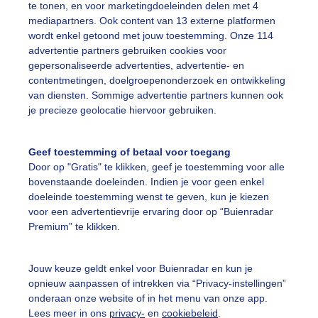
te tonen, en voor marketingdoeleinden delen met 4
r: Yvonne Raphael
Gemaakt: 29-03-2022, 174x bekeken
mediapartners. Ook content van 13 externe platformen
wordt enkel getoond met jouw toestemming. Onze 114
advertentie partners gebruiken cookies voor
duinen
Wildepaarden
Zon
gepersonaliseerde advertenties, advertentie- en
contentmetingen, doelgroepenonderzoek en ontwikkeling
van diensten. Sommige advertentie partners kunnen ook
je precieze geolocatie hiervoor gebruiken.
ekijk slideshow
Geef toestemming of betaal voor toegang
Door op "Gratis" te klikken, geef je toestemming voor alle
bovenstaande doeleinden. Indien je voor geen enkel
doeleinde toestemming wenst te geven, kun je kiezen
Een moment geduld
voor een advertentievrije ervaring door op “Buienradar
Premium” te klikken.
Jouw keuze geldt enkel voor Buienradar en kun je
uienradar
Mijn weer
opnieuw aanpassen of intrekken via “Privacy-instellingen”
onderaan onze website of in het menu van onze app.
fsgegevens
De Bilt
Lees meer in ons
privacy-
en
cookiebeleid
.