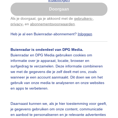
Is goed, toon de popup
Doorgaan
Nu niet, misschien later
Als je doorgaat, ga je akkoord met de
gebruikers-
,
privacy-
en
abonnementsvoorwaarden
.
Gebruik je Safari en wil je niet elke dag deze pop-up
zien?
Heb je al een Buienradar-abonnement?
Inloggen
Klik
hier
om dit aan te passen
Buienradar is onderdeel van DPG Media.
Buienradar en DPG Media gebruiken cookies om
informatie over je apparaat, locatie, browser en
surfgedrag te verzamelen. Deze informatie combineren
we met de gegevens die je zelf deelt met ons, zoals
wanneer je een account aanmaakt. Dit doen we om het
gebruik van onze media te analyseren en onze websites
en apps te verbeteren.
Daarnaast kunnen we, als je hier toestemming voor geeft,
je gegevens gebruiken om onze content, communicatie
nmiddag in de Kennemerduinen
en aanbod te personaliseren en je relevante advertenties