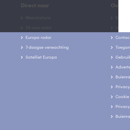
Direct naar
Over B
Weerstations
Bedrij
24 uurs radar
Veelge
Europa radar
Contac
7-daagse verwachting
Toegank
Satelliet Europa
Gebrui
Advert
Buienr
Privacy
Cookie
Privacy
Buienr