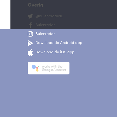
Overig
@BuienradarNL
Buienradar
Buienradar
Download de Android app
Download de iOS app