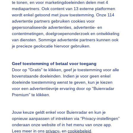
te tonen, en voor marketingdoeleinden delen met 4
 boeren zijn weer druk bezig vandaag aangezien het de pe
mediapartners. Ook content van 13 externe platformen
gen waren wat kouder waardoor het gras nu beter kan her
wordt enkel getoond met jouw toestemming. Onze 114
rdat de mest er voor zorgt dat wormen en andere beesten 
advertentie partners gebruiken cookies voor
gepersonaliseerde advertenties, advertentie- en
r: Vincent van Ommen
Gemaakt: 18-03-2022, 133x bekeken
contentmetingen, doelgroepenonderzoek en ontwikkeling
van diensten. Sommige advertentie partners kunnen ook
je precieze geolocatie hiervoor gebruiken.
emesten
Natuur
Dieren
Geef toestemming of betaal voor toegang
Door op "Gratis" te klikken, geef je toestemming voor alle
ekijk slideshow
bovenstaande doeleinden. Indien je voor geen enkel
doeleinde toestemming wenst te geven, kun je kiezen
voor een advertentievrije ervaring door op “Buienradar
Premium” te klikken.
Een moment geduld
Jouw keuze geldt enkel voor Buienradar en kun je
opnieuw aanpassen of intrekken via “Privacy-instellingen”
onderaan onze website of in het menu van onze app.
Lees meer in ons
privacy-
en
cookiebeleid
.