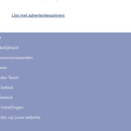
uienradar
Mijn weer
Lijst met advertentiepartners
fsgegevens
De Bilt
stelde vragen
t
elijkheid
kersvoorwaarden
eren
adar Team
 beleid
 beleid
 instellingen
adar op jouw website