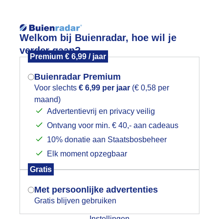
Reisinforma
Welkom bij Buienradar, hoe wil je
verder gaan?
Premium € 6,99 / jaar
Buienradar Premium
Voor slechts
€ 6,99 per jaar
(€ 0,58 per
wijd
Foto en video
Weerzine
maand)
Mogen we je locatie gebruiken voor
Advertentievrij en privacy veilig
het weer?
Zoeken in 
Ontvang voor min. € 40,- aan cadeaus
10% donatie aan Staatsbosbeheer
rukke boeren
Elk moment opzegbaar
Indien je hier nog geen akkoord op hebt
Gratis
gegeven, verschijnt er zo een pop-up uit
je browser waarin deze toestemming
Met persoonlijke advertenties
gevraagd wordt.
Gratis blijven gebruiken
Instellingen