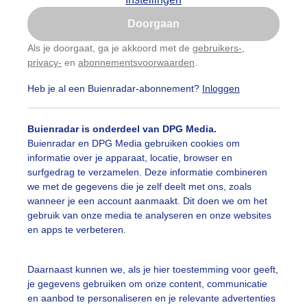
Is goed, toon de popup
Doorgaan
Nu niet, misschien later
Als je doorgaat, ga je akkoord met de
gebruikers-
,
privacy-
en
abonnementsvoorwaarden
.
Gebruik je Safari en wil je niet elke dag deze pop-up
zien?
Heb je al een Buienradar-abonnement?
Inloggen
Klik
hier
om dit aan te passen
Buienradar is onderdeel van DPG Media.
Buienradar en DPG Media gebruiken cookies om
informatie over je apparaat, locatie, browser en
surfgedrag te verzamelen. Deze informatie combineren
we met de gegevens die je zelf deelt met ons, zoals
wanneer je een account aanmaakt. Dit doen we om het
gebruik van onze media te analyseren en onze websites
en apps te verbeteren.
Daarnaast kunnen we, als je hier toestemming voor geeft,
je gegevens gebruiken om onze content, communicatie
en aanbod te personaliseren en je relevante advertenties