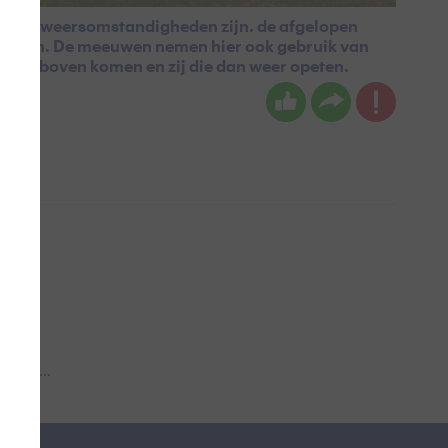
rfecte weersomstandigheden zijn. de afgelopen
stellen. De meeuwen nemen hier ook gebruik van
naar boven komen en zij die dan weer opeten.
 aub...