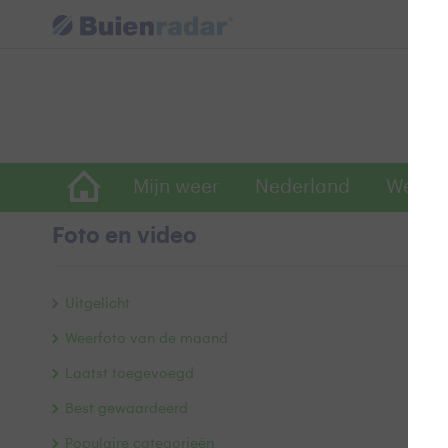
Mijn weer
Nederland
Wereld
Foto en video
d
Uitgelicht
Weerfoto van de maand
Laatst toegevoegd
Best gewaardeerd
Populaire categorieën