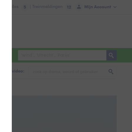
tie:
Files
| Treinmeldingen
Mijn Account
5
12
foto & video: