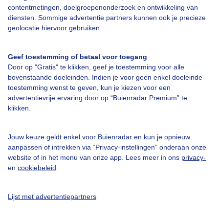
contentmetingen, doelgroepenonderzoek en ontwikkeling van
diensten. Sommige advertentie partners kunnen ook je precieze
geolocatie hiervoor gebruiken.
Over Buienradar
Geef toestemming of betaal voor toegang
Bedrijfsgegevens
Door op "Gratis" te klikken, geef je toestemming voor alle
bovenstaande doeleinden. Indien je voor geen enkel doeleinde
Veelgestelde vragen
toestemming wenst te geven, kun je kiezen voor een
Contact
advertentievrije ervaring door op “Buienradar Premium” te
klikken.
Toegankelijkheid
Gebruikersvoorwaarden
Jouw keuze geldt enkel voor Buienradar en kun je opnieuw
aanpassen of intrekken via “Privacy-instellingen” onderaan onze
Adverteren
website of in het menu van onze app. Lees meer in ons
privacy-
Buienradar Team
en
cookiebeleid
.
Privacy beleid
Lijst met advertentiepartners
Cookie beleid
Privacy instellingen