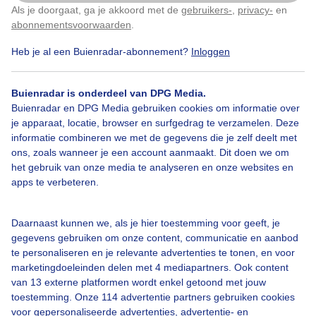
Kempenbroek
Als je doorgaat, ga je akkoord met de
gebruikers-
,
privacy-
en
Klik
hier
om dit aan te passen
abonnementsvoorwaarden
.
Door: Anita Maes-Kuppens
Gemaakt: 13-03-2022, 284x bekeken
Heb je al een Buienradar-abonnement?
Inloggen
Buienradar is onderdeel van DPG Media.
Buienradar en DPG Media gebruiken cookies om informatie over
Veegwolken
Zon
Natuur
je apparaat, locatie, browser en surfgedrag te verzamelen. Deze
informatie combineren we met de gegevens die je zelf deelt met
ons, zoals wanneer je een account aanmaakt. Dit doen we om
Bekijk slideshow
het gebruik van onze media te analyseren en onze websites en
apps te verbeteren.
Daarnaast kunnen we, als je hier toestemming voor geeft, je
gegevens gebruiken om onze content, communicatie en aanbod
te personaliseren en je relevante advertenties te tonen, en voor
Een moment geduld aub...
marketingdoeleinden delen met 4 mediapartners. Ook content
van 13 externe platformen wordt enkel getoond met jouw
toestemming. Onze 114 advertentie partners gebruiken cookies
voor gepersonaliseerde advertenties, advertentie- en