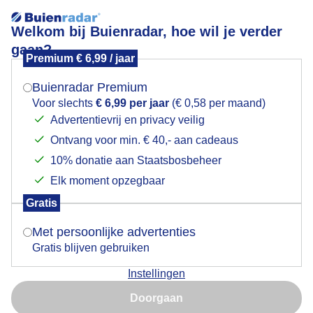
Welkom bij Buienradar, hoe wil je verder
gaan?
Premium € 6,99 / jaar
Mogen we je locatie gebruiken voor het
Natuurplaat
weer?
Buienradar Premium
Voor slechts
€ 6,99 per jaar
(€ 0,58 per maand)
Advertentievrij en privacy veilig
Ontvang voor min. € 40,- aan cadeaus
Indien je hier nog geen akkoord op hebt gegeven,
verschijnt er zo een pop-up uit je browser waarin
10% donatie aan Staatsbosbeheer
deze toestemming gevraagd wordt.
Elk moment opzegbaar
Gratis
Is goed, toon de popup
Met persoonlijke advertenties
Gratis blijven gebruiken
Instellingen
Nu niet, misschien later
Doorgaan
Gebruik je Safari en wil je niet elke dag deze pop-up zien?