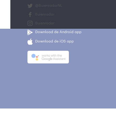
@BuienradarNL
Buienradar
Buienradar
Download de Android app
Download de iOS app