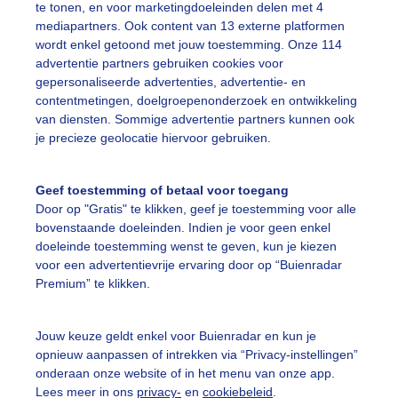
te tonen, en voor marketingdoeleinden delen met 4
rak Blauw
mediapartners. Ook content van 13 externe platformen
wordt enkel getoond met jouw toestemming. Onze 114
r: Charles Braam
Gemaakt: 22-11-2021, 221x bekeken
advertentie partners gebruiken cookies voor
gepersonaliseerde advertenties, advertentie- en
contentmetingen, doelgroepenonderzoek en ontwikkeling
on
Herfst
Natuur
van diensten. Sommige advertentie partners kunnen ook
je precieze geolocatie hiervoor gebruiken.
ekijk slideshow
Geef toestemming of betaal voor toegang
Door op "Gratis" te klikken, geef je toestemming voor alle
bovenstaande doeleinden. Indien je voor geen enkel
doeleinde toestemming wenst te geven, kun je kiezen
voor een advertentievrije ervaring door op “Buienradar
Premium” te klikken.
Een moment geduld
Jouw keuze geldt enkel voor Buienradar en kun je
opnieuw aanpassen of intrekken via “Privacy-instellingen”
onderaan onze website of in het menu van onze app.
uienradar
Mijn weer
Lees meer in ons
privacy-
en
cookiebeleid
.