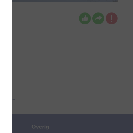
 aub...
Overig