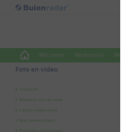
Mijn weer
Nederland
Wereld
Foto en video
R
Uitgelicht
Weerfoto van de week
Laatst toegevoegd
Best gewaardeerd
Populaire categorieën