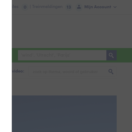
tie:
Files
| Treinmeldingen
Mijn Account
0
13
foto & video: