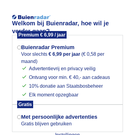
Reisinforma
Welkom bij Buienradar, hoe wil je
verder gaan?
Premium € 6,99 / jaar
Buienradar Premium
Voor slechts
€ 6,99 per jaar
(€ 0,58 per
wijd
Foto en video
Weerzine
maand)
Mogen we je locatie gebruiken voor
Advertentievrij en privacy veilig
het weer?
Zoeken in 
Ontvang voor min. € 40,- aan cadeaus
10% donatie aan Staatsbosbeheer
ondje 't Weegje
Elk moment opzegbaar
Indien je hier nog geen akkoord op hebt
Gratis
gegeven, verschijnt er zo een pop-up uit
je browser waarin deze toestemming
Met persoonlijke advertenties
gevraagd wordt.
Gratis blijven gebruiken
Instellingen