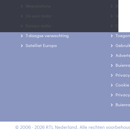
Weerstations
Bedrij
24 uurs radar
Veelge
Europa radar
Contac
7-daagse verwachting
Toegank
Satelliet Europa
Gebrui
Advert
Buienr
Privacy
Cookie
Privacy
Buienr
© 2006 - 2026 RTL Nederland. Alle rechten voorbehoud