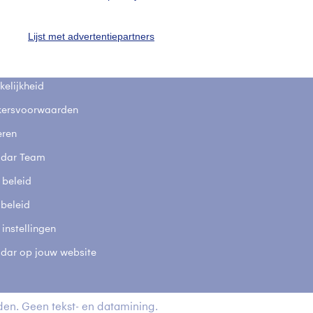
fsgegevens
De Bilt
Lijst met advertentiepartners
stelde vragen
t
elijkheid
kersvoorwaarden
eren
adar Team
 beleid
 beleid
 instellingen
adar op jouw website
en. Geen tekst- en datamining.