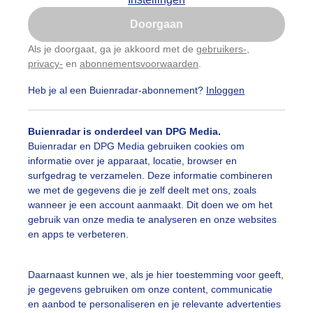
Is goed, toon de popup
Doorgaan
Nu niet, misschien later
Als je doorgaat, ga je akkoord met de
gebruikers-
,
privacy-
en
abonnementsvoorwaarden
.
Gebruik je Safari en wil je niet elke dag deze pop-up
zien?
Heb je al een Buienradar-abonnement?
Inloggen
Klik
hier
om dit aan te passen
Buienradar is onderdeel van DPG Media.
Buienradar en DPG Media gebruiken cookies om
informatie over je apparaat, locatie, browser en
surfgedrag te verzamelen. Deze informatie combineren
we met de gegevens die je zelf deelt met ons, zoals
wanneer je een account aanmaakt. Dit doen we om het
gebruik van onze media te analyseren en onze websites
en apps te verbeteren.
Daarnaast kunnen we, als je hier toestemming voor geeft,
je gegevens gebruiken om onze content, communicatie
en aanbod te personaliseren en je relevante advertenties