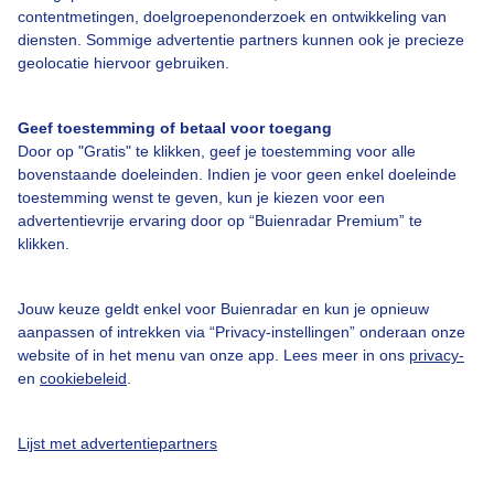
contentmetingen, doelgroepenonderzoek en ontwikkeling van
diensten. Sommige advertentie partners kunnen ook je precieze
geolocatie hiervoor gebruiken.
Over Buienradar
Geef toestemming of betaal voor toegang
Door op "Gratis" te klikken, geef je toestemming voor alle
Bedrijfsgegevens
bovenstaande doeleinden. Indien je voor geen enkel doeleinde
Veelgestelde vragen
toestemming wenst te geven, kun je kiezen voor een
advertentievrije ervaring door op “Buienradar Premium” te
Contact
klikken.
Toegankelijkheid
Gebruikersvoorwaarden
Jouw keuze geldt enkel voor Buienradar en kun je opnieuw
aanpassen of intrekken via “Privacy-instellingen” onderaan onze
Adverteren
website of in het menu van onze app. Lees meer in ons
privacy-
Buienradar Team
en
cookiebeleid
.
Privacy beleid
Lijst met advertentiepartners
Cookie beleid
Privacy instellingen