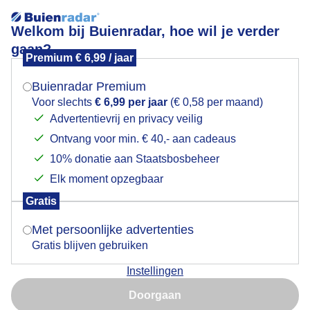
Welkom bij Buienradar, hoe wil je verder
gaan?
Premium € 6,99 / jaar
Mogen we je locatie gebruiken voor het
Duindoorn kleurt en geurt alweer heerlijk op deze
weer?
mooie nazomerdag!
Buienradar Premium
Voor slechts
€ 6,99 per jaar
(€ 0,58 per maand)
Advertentievrij en privacy veilig
Ontvang voor min. € 40,- aan cadeaus
Indien je hier nog geen akkoord op hebt gegeven,
verschijnt er zo een pop-up uit je browser waarin
10% donatie aan Staatsbosbeheer
deze toestemming gevraagd wordt.
Elk moment opzegbaar
Gratis
Is goed, toon de popup
Met persoonlijke advertenties
Gratis blijven gebruiken
Instellingen
Nu niet, misschien later
Doorgaan
Duindoorn komt al lekker op kleur en met het zonnetje
Gebruik je Safari en wil je niet elke dag deze pop-up zien?