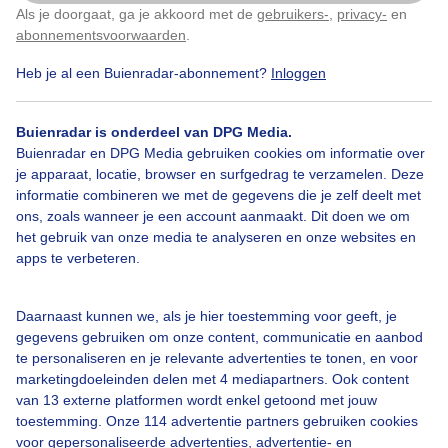
van vandaag ruikt ie ook alweer heerlijk!
Als je doorgaat, ga je akkoord met de
gebruikers-
,
privacy-
en
Klik
hier
om dit aan te passen
abonnementsvoorwaarden
.
Door: Karin Cijsouw
Gemaakt: 04-09-2021, 296x bekeken
Heb je al een Buienradar-abonnement?
Inloggen
Buienradar is onderdeel van DPG Media.
Buienradar en DPG Media gebruiken cookies om informatie over
Duindoorn
Ruiktlekkerinhetbos
Zon
je apparaat, locatie, browser en surfgedrag te verzamelen. Deze
informatie combineren we met de gegevens die je zelf deelt met
ons, zoals wanneer je een account aanmaakt. Dit doen we om
het gebruik van onze media te analyseren en onze websites en
Bekijk slideshow
apps te verbeteren.
Daarnaast kunnen we, als je hier toestemming voor geeft, je
gegevens gebruiken om onze content, communicatie en aanbod
te personaliseren en je relevante advertenties te tonen, en voor
Een moment geduld aub...
marketingdoeleinden delen met 4 mediapartners. Ook content
van 13 externe platformen wordt enkel getoond met jouw
toestemming. Onze 114 advertentie partners gebruiken cookies
voor gepersonaliseerde advertenties, advertentie- en