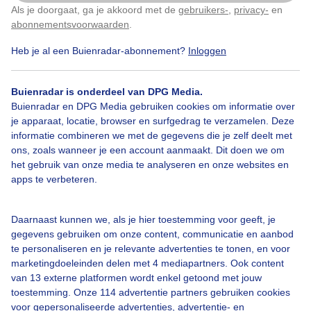
Als je doorgaat, ga je akkoord met de
gebruikers-
,
privacy-
en
Door: Frank Berbers
Gemaakt: 07-05-2021, 424x bekeken
Klik
hier
om dit aan te passen
abonnementsvoorwaarden
.
Heb je al een Buienradar-abonnement?
Inloggen
Wolken
Buienradar is onderdeel van DPG Media.
Buienradar en DPG Media gebruiken cookies om informatie over
je apparaat, locatie, browser en surfgedrag te verzamelen. Deze
informatie combineren we met de gegevens die je zelf deelt met
Bekijk slideshow
ons, zoals wanneer je een account aanmaakt. Dit doen we om
het gebruik van onze media te analyseren en onze websites en
apps te verbeteren.
Daarnaast kunnen we, als je hier toestemming voor geeft, je
Een moment geduld aub...
gegevens gebruiken om onze content, communicatie en aanbod
te personaliseren en je relevante advertenties te tonen, en voor
marketingdoeleinden delen met 4 mediapartners. Ook content
van 13 externe platformen wordt enkel getoond met jouw
toestemming. Onze 114 advertentie partners gebruiken cookies
voor gepersonaliseerde advertenties, advertentie- en