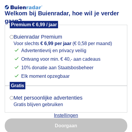
Welkom bij Buienradar, hoe wil je verder
gaan?
Premium € 6,99 / jaar
Mogen we je locatie gebruiken voor het
Burger Windpark De Kookepan
weer?
Buienradar Premium
Voor slechts
€ 6,99 per jaar
(€ 0,58 per maand)
Advertentievrij en privacy veilig
Ontvang voor min. € 40,- aan cadeaus
Indien je hier nog geen akkoord op hebt gegeven,
verschijnt er zo een pop-up uit je browser waarin
10% donatie aan Staatsbosbeheer
deze toestemming gevraagd wordt.
Elk moment opzegbaar
Gratis
Is goed, toon de popup
Met persoonlijke advertenties
Gratis blijven gebruiken
Instellingen
Nu niet, misschien later
plaatsing turbines
Doorgaan
Gebruik je Safari en wil je niet elke dag deze pop-up zien?