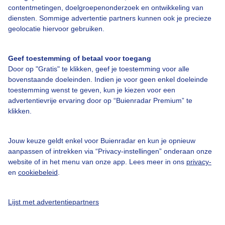
contentmetingen, doelgroepenonderzoek en ontwikkeling van
diensten. Sommige advertentie partners kunnen ook je precieze
Over Buienradar
geolocatie hiervoor gebruiken.
Bedrijfsgegevens
Geef toestemming of betaal voor toegang
Veelgestelde vragen
Door op "Gratis" te klikken, geef je toestemming voor alle
bovenstaande doeleinden. Indien je voor geen enkel doeleinde
Contact
toestemming wenst te geven, kun je kiezen voor een
Toegankelijkheid
advertentievrije ervaring door op “Buienradar Premium” te
klikken.
Gebruikersvoorwaarden
Adverteren
Jouw keuze geldt enkel voor Buienradar en kun je opnieuw
Buienradar Team
aanpassen of intrekken via “Privacy-instellingen” onderaan onze
website of in het menu van onze app. Lees meer in ons
privacy-
Privacy beleid
en
cookiebeleid
.
Cookie beleid
Privacy instellingen
Lijst met advertentiepartners
Gratis weerdata