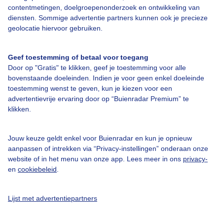
contentmetingen, doelgroepenonderzoek en ontwikkeling van
diensten. Sommige advertentie partners kunnen ook je precieze
Over Buienradar
geolocatie hiervoor gebruiken.
Bedrijfsgegevens
Geef toestemming of betaal voor toegang
Veelgestelde vragen
Door op "Gratis" te klikken, geef je toestemming voor alle
bovenstaande doeleinden. Indien je voor geen enkel doeleinde
Contact
toestemming wenst te geven, kun je kiezen voor een
Toegankelijkheid
advertentievrije ervaring door op “Buienradar Premium” te
klikken.
Gebruikersvoorwaarden
Adverteren
Jouw keuze geldt enkel voor Buienradar en kun je opnieuw
aanpassen of intrekken via “Privacy-instellingen” onderaan onze
Buienradar Team
website of in het menu van onze app. Lees meer in ons
privacy-
Privacy beleid
en
cookiebeleid
.
Cookie beleid
Lijst met advertentiepartners
Privacy instellingen
Gratis weerdata