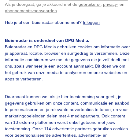
Als je doorgaat, ga je akkoord met de
gebruikers-
,
privacy-
en
Klik
hier
om dit aan te passen
Door: Joost Mooij
Gemaakt: 13-04-2021, 792x bekeken
abonnementsvoorwaarden
.
Heb je al een Buienradar-abonnement?
Inloggen
Rijp
Zonnekracht
Zon
Buienradar is onderdeel van DPG Media.
Buienradar en DPG Media gebruiken cookies om informatie over
je apparaat, locatie, browser en surfgedrag te verzamelen. Deze
informatie combineren we met de gegevens die je zelf deelt met
Bekijk slideshow
ons, zoals wanneer je een account aanmaakt. Dit doen we om
het gebruik van onze media te analyseren en onze websites en
apps te verbeteren.
Daarnaast kunnen we, als je hier toestemming voor geeft, je
Een moment geduld aub...
gegevens gebruiken om onze content, communicatie en aanbod
te personaliseren en je relevante advertenties te tonen, en voor
marketingdoeleinden delen met 4 mediapartners. Ook content
van 13 externe platformen wordt enkel getoond met jouw
toestemming. Onze 114 advertentie partners gebruiken cookies
voor gepersonaliseerde advertenties, advertentie- en