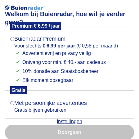
Welkom bij Buienradar, hoe wil je verder
gaan?
Premium € 6,99 / jaar
Mogen we je locatie gebruiken voor het
Zonnekracht
weer?
Buienradar Premium
Voor slechts
€ 6,99 per jaar
(€ 0,58 per maand)
Advertentievrij en privacy veilig
Ontvang voor min. € 40,- aan cadeaus
Indien je hier nog geen akkoord op hebt gegeven,
verschijnt er zo een pop-up uit je browser waarin
10% donatie aan Staatsbosbeheer
deze toestemming gevraagd wordt.
Elk moment opzegbaar
Gratis
Is goed, toon de popup
Met persoonlijke advertenties
Gratis blijven gebruiken
Instellingen
Nu niet, misschien later
Rijp en zonnekracht in beeld
Doorgaan
Gebruik je Safari en wil je niet elke dag deze pop-up zien?