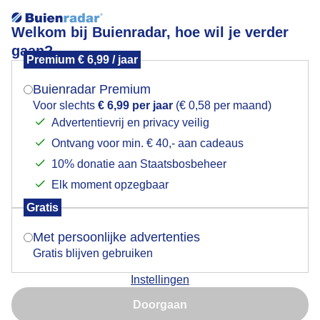
Welkom bij Buienradar, hoe wil je verder
gaan?
Premium € 6,99 / jaar
Mogen we je locatie gebruiken voor het
TAKE AWAY
weer?
Buienradar Premium
Voor slechts
€ 6,99 per jaar
(€ 0,58 per maand)
Advertentievrij en privacy veilig
Ontvang voor min. € 40,- aan cadeaus
Indien je hier nog geen akkoord op hebt gegeven,
verschijnt er zo een pop-up uit je browser waarin
10% donatie aan Staatsbosbeheer
deze toestemming gevraagd wordt.
Elk moment opzegbaar
Gratis
Is goed, toon de popup
Met persoonlijke advertenties
Gratis blijven gebruiken
Zeer koude wind uit het oosten ,Het heeft gevroren--
Instellingen
Sluierbewolking en zonnig , Zondagsdrukte
Nu niet, misschien later
overal....en natuurlijk Take away...
Doorgaan
Gebruik je Safari en wil je niet elke dag deze pop-up zien?