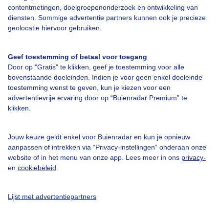
contentmetingen, doelgroepenonderzoek en ontwikkeling van
Over Buienradar
diensten. Sommige advertentie partners kunnen ook je precieze
geolocatie hiervoor gebruiken.
Bedrijfsgegevens
Geef toestemming of betaal voor toegang
Veelgestelde vragen
Door op "Gratis" te klikken, geef je toestemming voor alle
bovenstaande doeleinden. Indien je voor geen enkel doeleinde
Contact
toestemming wenst te geven, kun je kiezen voor een
Toegankelijkheid
advertentievrije ervaring door op “Buienradar Premium” te
klikken.
Gebruikersvoorwaarden
Adverteren
Jouw keuze geldt enkel voor Buienradar en kun je opnieuw
Buienradar Team
aanpassen of intrekken via “Privacy-instellingen” onderaan onze
website of in het menu van onze app. Lees meer in ons
privacy-
Privacy beleid
en
cookiebeleid
.
Cookie beleid
Privacy instellingen
Lijst met advertentiepartners
Gratis weerdata