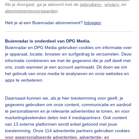
Als je doorgaat, ga je akkoord met de
gebruikers-
,
privacy-
en
Door: Nellie Bartels
Gemaakt: 31-01-2021, 368x bekeken
Klik
hier
om dit aan te passen
abonnementsvoorwaarden
.
Heb je al een Buienradar-abonnement?
Inloggen
Takeaway
Zon
Wolken
Buienradar is onderdeel van DPG Media.
Buienradar en DPG Media gebruiken cookies om informatie over
je apparaat, locatie, browser en surfgedrag te verzamelen. Deze
informatie combineren we met de gegevens die je zelf deelt met
Bekijk slideshow
ons, zoals wanneer je een account aanmaakt. Dit doen we om
het gebruik van onze media te analyseren en onze websites en
apps te verbeteren.
Daarnaast kunnen we, als je hier toestemming voor geeft, je
Een moment geduld aub...
gegevens gebruiken om onze content, communicatie en aanbod
te personaliseren en je relevante advertenties te tonen, en voor
marketingdoeleinden delen met 4 mediapartners. Ook content
van 13 externe platformen wordt enkel getoond met jouw
toestemming. Onze 114 advertentie partners gebruiken cookies
voor gepersonaliseerde advertenties, advertentie- en