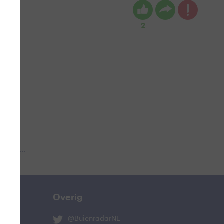
2
 aub...
Overig
@BuienradarNL