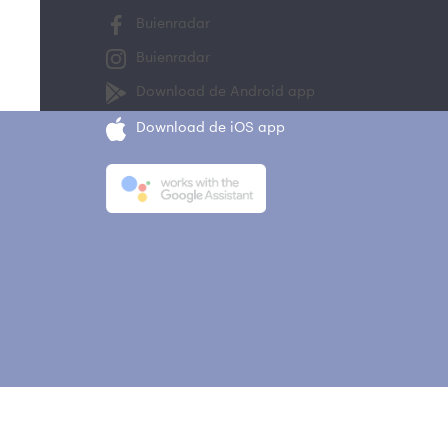
Buienradar
Buienradar
Download de Android app
Download de iOS app