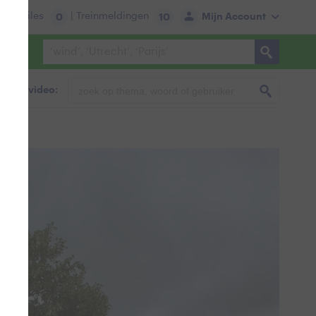
tie:
Files
| Treinmeldingen
Mijn Account
0
10
foto & video: