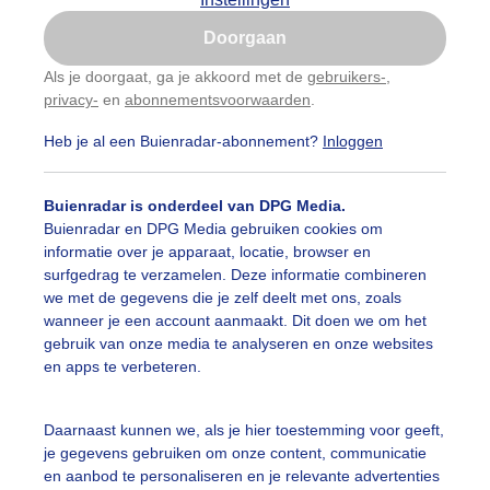
Is goed, toon de popup
Doorgaan
Nu niet, misschien later
Als je doorgaat, ga je akkoord met de
gebruikers-
,
privacy-
en
abonnementsvoorwaarden
.
Gebruik je Safari en wil je niet elke dag deze pop-up
zien?
Heb je al een Buienradar-abonnement?
Inloggen
Klik
hier
om dit aan te passen
Buienradar is onderdeel van DPG Media.
Buienradar en DPG Media gebruiken cookies om
informatie over je apparaat, locatie, browser en
surfgedrag te verzamelen. Deze informatie combineren
we met de gegevens die je zelf deelt met ons, zoals
wanneer je een account aanmaakt. Dit doen we om het
gebruik van onze media te analyseren en onze websites
en apps te verbeteren.
Daarnaast kunnen we, als je hier toestemming voor geeft,
je gegevens gebruiken om onze content, communicatie
koeien staan met de kont in de wind samen onder het boom
en aanbod te personaliseren en je relevante advertenties