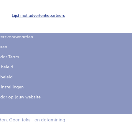
stelde vragen
Lijst met advertentiepartners
t
elijkheid
kersvoorwaarden
eren
adar Team
 beleid
 beleid
 instellingen
adar op jouw website
en. Geen tekst- en datamining.