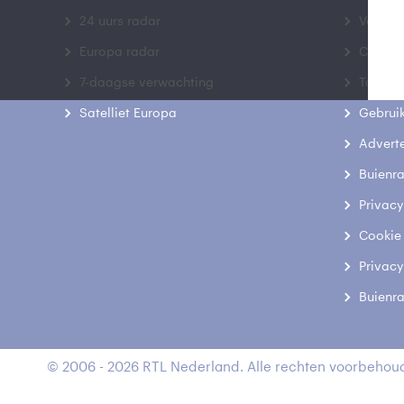
24 uurs radar
Veelge
Europa radar
Contac
7-daagse verwachting
Toegank
Satelliet Europa
Gebrui
Advert
Buienr
Privacy
Cookie
Privacy
Buienr
© 2006 - 2026 RTL Nederland. Alle rechten voorbehoud