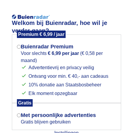
Reisinforma
wijd
Foto en video
Weerzine
Welkom bij Buienradar, hoe wil je
verder gaan?
Premium € 6,99 / jaar
Zoeken in 
Buienradar Premium
Voor slechts
€ 6,99 per jaar
(€ 0,58 per
chuilen voor de regen
maand)
Mogen we je locatie gebruiken voor
Advertentievrij en privacy veilig
het weer?
Ontvang voor min. € 40,- aan cadeaus
10% donatie aan Staatsbosbeheer
Elk moment opzegbaar
Indien je hier nog geen akkoord op hebt
Gratis
gegeven, verschijnt er zo een pop-up uit
je browser waarin deze toestemming
Met persoonlijke advertenties
gevraagd wordt.
Gratis blijven gebruiken
Instellingen