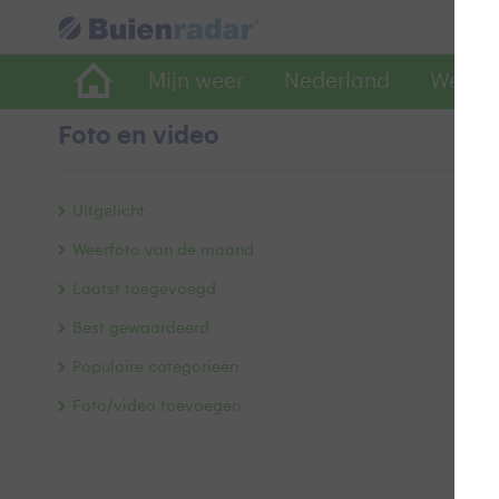
Mijn weer
Nederland
Wereld
Foto en video
S
Uitgelicht
Weerfoto van de maand
Laatst toegevoegd
Best gewaardeerd
Populaire categorieën
Foto/video toevoegen