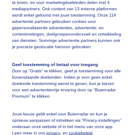
te tonen, en voor marketingdoeleinden delen met 4
r: Jolanda de Leeuw
Gemaakt: 08-07-2020, 541x bekeken
mediapartners. Ook content van 13 externe platformen
wordt enkel getoond met jouw toestemming. Onze 114
advertentie partners gebruiken cookies voor
ieren
Wolken
Regen
gepersonaliseerde advertenties, advertentie- en
contentmetingen, doelgroepenonderzoek en ontwikkeling
van diensten. Sommige advertentie partners kunnen ook
je precieze geolocatie hiervoor gebruiken.
ekijk slideshow
Geef toestemming of betaal voor toegang
Door op "Gratis" te klikken, geef je toestemming voor alle
bovenstaande doeleinden. Indien je voor geen enkel
doeleinde toestemming wenst te geven, kun je kiezen
voor een advertentievrije ervaring door op “Buienradar
Een moment geduld
Premium” te klikken.
Jouw keuze geldt enkel voor Buienradar en kun je
uienradar
Mijn weer
opnieuw aanpassen of intrekken via “Privacy-instellingen”
onderaan onze website of in het menu van onze app.
fsgegevens
De Bilt
Lees meer in ons
privacy-
en
cookiebeleid
.