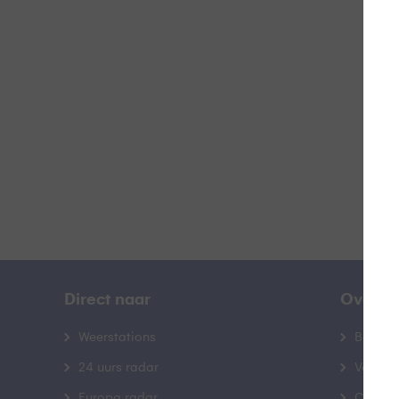
S
B
Direct naar
Over B
Weerstations
Bedrij
24 uurs radar
Veelge
Europa radar
Contac