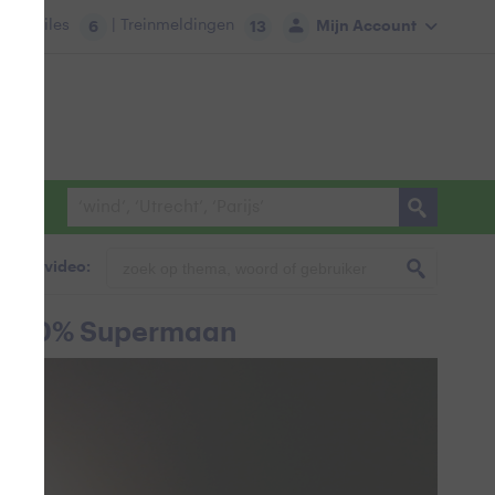
tie:
Files
| Treinmeldingen
Mijn Account
6
13
foto & video:
 de 70% Supermaan