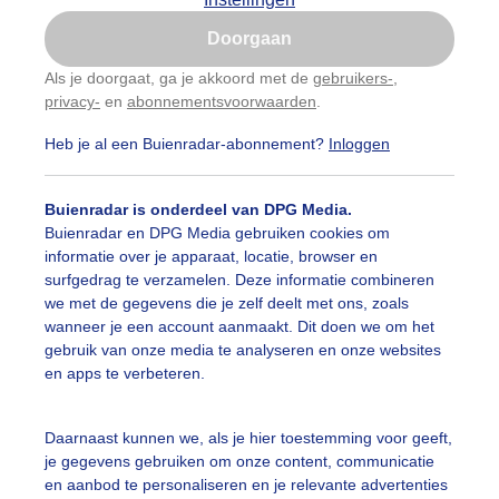
Is goed, toon de popup
Doorgaan
Nu niet, misschien later
Als je doorgaat, ga je akkoord met de
gebruikers-
,
privacy-
en
abonnementsvoorwaarden
.
Gebruik je Safari en wil je niet elke dag deze pop-up
zien?
Heb je al een Buienradar-abonnement?
Inloggen
Klik
hier
om dit aan te passen
Buienradar is onderdeel van DPG Media.
Buienradar en DPG Media gebruiken cookies om
informatie over je apparaat, locatie, browser en
surfgedrag te verzamelen. Deze informatie combineren
we met de gegevens die je zelf deelt met ons, zoals
wanneer je een account aanmaakt. Dit doen we om het
gebruik van onze media te analyseren en onze websites
en apps te verbeteren.
een vrijwel onbewolkte nacht
Daarnaast kunnen we, als je hier toestemming voor geeft,
je gegevens gebruiken om onze content, communicatie
r: rob van den Berg
Gemaakt: 01-06-2020, 304x bekeken
en aanbod te personaliseren en je relevante advertenties