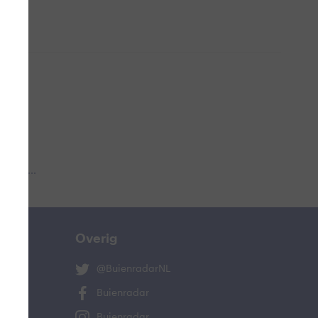
 aub...
Overig
@BuienradarNL
Buienradar
Buienradar