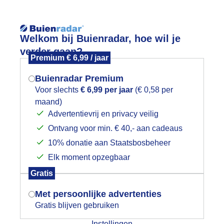
Reisinforma
Welkom bij Buienradar, hoe wil je
verder gaan?
Premium € 6,99 / jaar
Buienradar Premium
Voor slechts
€ 6,99 per jaar
(€ 0,58 per
wijd
Foto en video
Weerzine
maand)
Mogen we je locatie gebruiken voor
Advertentievrij en privacy veilig
het weer?
Zoeken in 
Ontvang voor min. € 40,- aan cadeaus
10% donatie aan Staatsbosbeheer
annacht circa 0:15 uur Corona rond
Elk moment opzegbaar
Indien je hier nog geen akkoord op hebt
Gratis
gegeven, verschijnt er zo een pop-up uit
je browser waarin deze toestemming
Met persoonlijke advertenties
gevraagd wordt.
Gratis blijven gebruiken
Instellingen