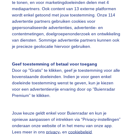
te tonen, en voor marketingdoeleinden delen met 4
mediapartners. Ook content van 13 externe platformen
upermaancorona
Natuur
Eropuit
wordt enkel getoond met jouw toestemming. Onze 114
advertentie partners gebruiken cookies voor
gepersonaliseerde advertenties, advertentie- en
ekijk slideshow
contentmetingen, doelgroepenonderzoek en ontwikkeling
van diensten. Sommige advertentie partners kunnen ook
je precieze geolocatie hiervoor gebruiken.
Geef toestemming of betaal voor toegang
Door op "Gratis" te klikken, geef je toestemming voor alle
Een moment geduld
bovenstaande doeleinden. Indien je voor geen enkel
doeleinde toestemming wenst te geven, kun je kiezen
voor een advertentievrije ervaring door op “Buienradar
Premium” te klikken.
uienradar
Mijn weer
Jouw keuze geldt enkel voor Buienradar en kun je
fsgegevens
De Bilt
opnieuw aanpassen of intrekken via “Privacy-instellingen”
stelde vragen
onderaan onze website of in het menu van onze app.
Lees meer in ons
privacy-
en
cookiebeleid
.
t