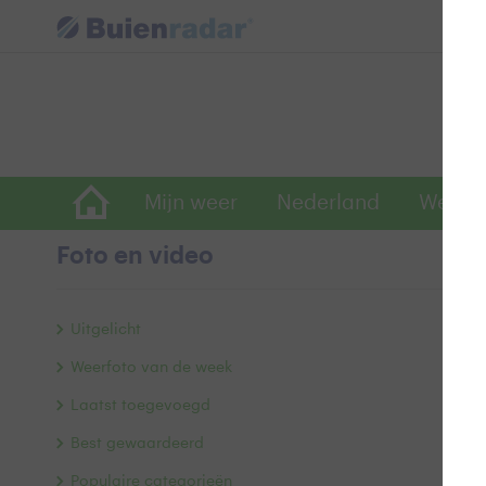
Mijn weer
Nederland
Wereld
Foto en video
V
Uitgelicht
Weerfoto van de week
Laatst toegevoegd
Best gewaardeerd
Populaire categorieën